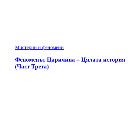
Мистерии и феномени
Феноменът Царичина – Цялата история
(Част Трета)