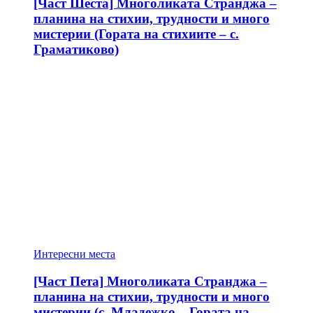
[Част Шеста] Многоликата Странджа –
планина на стихии, трудности и много
мистерии (Гората на стихиите – с.
Граматиково)
Интересни места
[Част Пета] Многоликата Странджа –
планина на стихии, трудности и много
мистерии (с. Младежко – Гората на