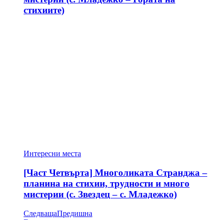
стихиите)
Интересни места
[Част Четвърта] Многоликата Странджа –
планина на стихии, трудности и много
мистерии (с. Звездец – с. Младежко)
Следваща
Предишна