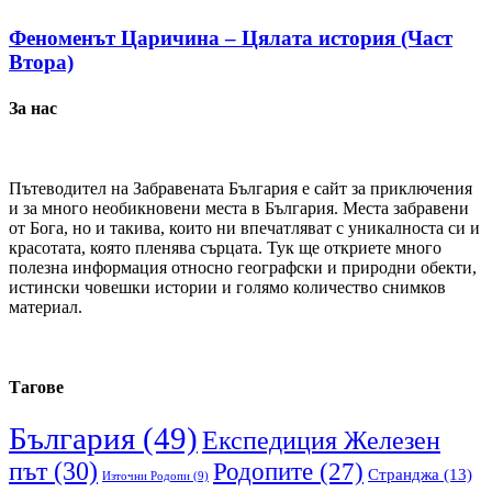
Феноменът Царичина – Цялата история (Част
Втора)
За нас
Пътеводител на Забравената България е сайт за приключения
и за много необикновени места в България. Места забравени
от Бога, но и такива, които ни впечатляват с уникалноста си и
красотата, която пленява сърцата. Тук ще откриете много
полезна информация относно географски и природни обекти,
истински човешки истории и голямо количество снимков
материал.
Тагове
България
(49)
Експедиция Железен
път
(30)
Родопите
(27)
Странджа
(13)
Източни Родопи
(9)