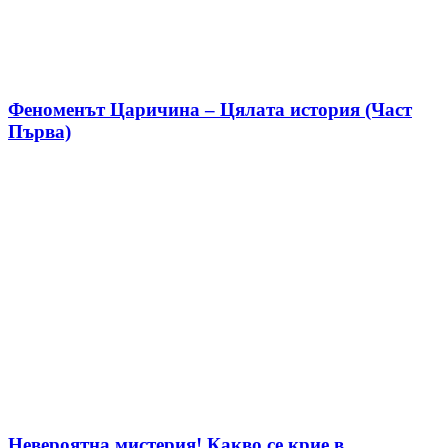
Феноменът Царичина – Цялата история (Част
Първа)
Невероятна мистерия! Какво се крие в