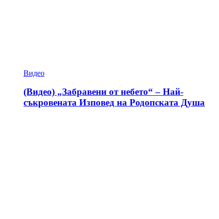
Видео
(Видео) „Забравени от небето“ – Най-
съкровената Изповед на Родопската Душа