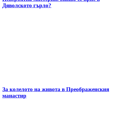
Дяволското гърло?
За колелото на живота в Преображенския
манастир