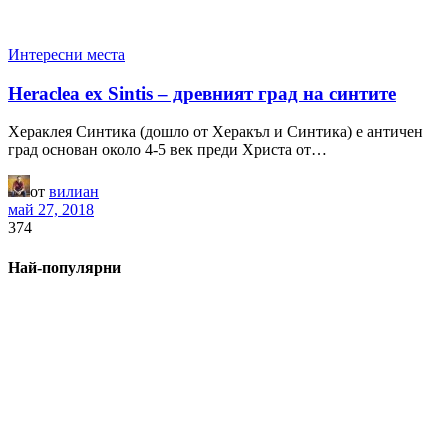
Интересни места
Heraclea ex Sintis – древният град на синтите
Хераклея Синтика (дошло от Херакъл и Синтика) е античен
град основан около 4-5 век преди Христа от…
от
вилиан
май 27, 2018
374
Най-популярни