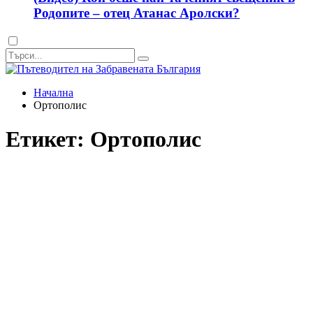
Родопите – отец Атанас Аролски?
Dark
mode
Начална
Ортополис
Етикет:
Ортополис