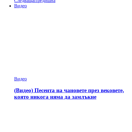
Следваща
Предишна
Видео
Видео
(Видео) Песента на чановете през вековете,
която никога няма да замлъкне