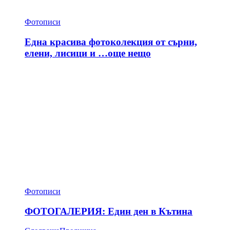
Фотописи
Една красива фотоколекция от сърни,
елени, лисици и …още нещо
Фотописи
ФОТОГАЛЕРИЯ: Един ден в Кътина