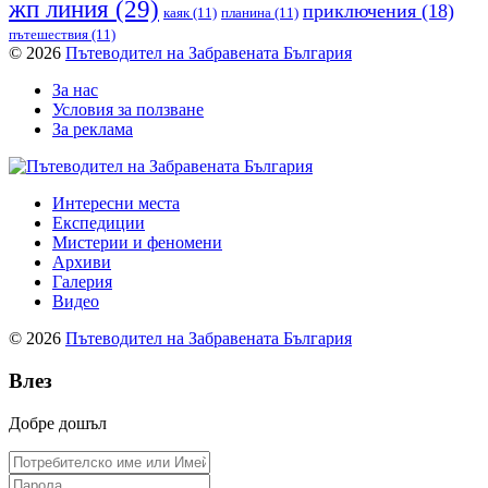
жп линия
(29)
приключения
(18)
каяк
(11)
планина
(11)
пътешествия
(11)
© 2026
Пътеводител на Забравената България
За нас
Условия за ползване
За реклама
Интересни места
Експедиции
Мистерии и феномени
Архиви
Галерия
Видео
© 2026
Пътеводител на Забравената България
Влез
Добре дошъл