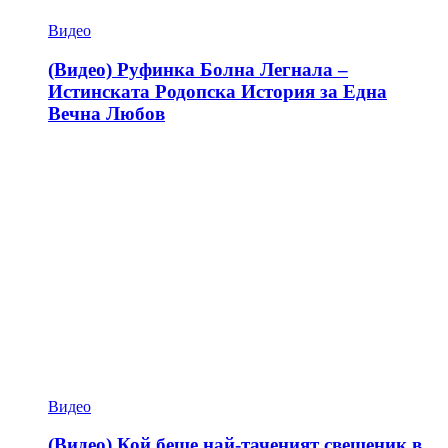
Видео
(Видео) Руфинка Болна Легнала –
Истинската Родопска История за Една
Вечна Любов
Видео
(Видео) Кой беше най-таченият свещеник в