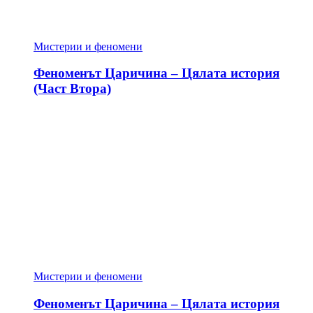
Мистерии и феномени
Феноменът Царичина – Цялата история
(Част Втора)
Мистерии и феномени
Феноменът Царичина – Цялата история