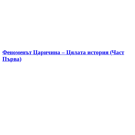
Феноменът Царичина – Цялата история (Част
Първа)