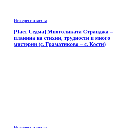
Интересни места
[Част Седма] Многоликата Странджа –
планина на стихии, трудности и много
мистерии (с. Граматиково – с. Кости)
Интересни места