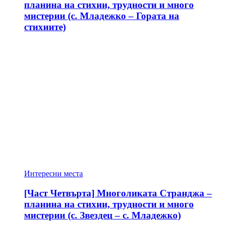
планина на стихии, трудности и много
мистерии (с. Младежко – Гората на
стихиите)
Интересни места
[Част Четвърта] Многоликата Странджа –
планина на стихии, трудности и много
мистерии (с. Звездец – с. Младежко)