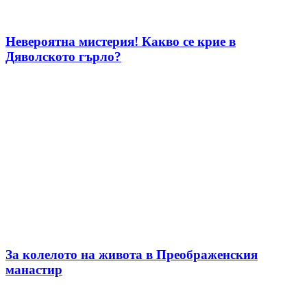
Невероятна мистерия! Какво се крие в
Дяволското гърло?
За колелото на живота в Преображенския
манастир