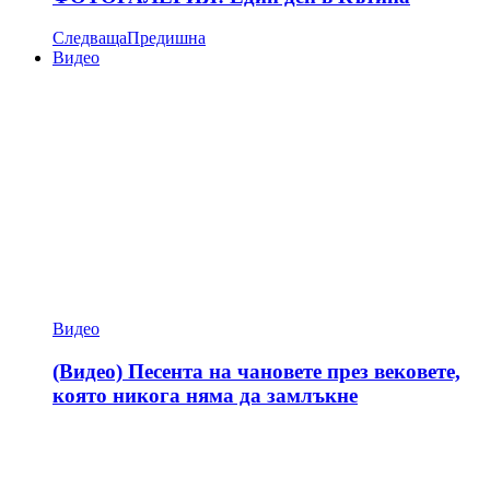
Следваща
Предишна
Видео
Видео
(Видео) Песента на чановете през вековете,
която никога няма да замлъкне