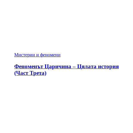
Мистерии и феномени
Феноменът Царичина – Цялата история
(Част Трета)