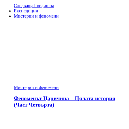
Следваща
Предишна
Експедиции
Мистерии и феномени
Мистерии и феномени
Феноменът Царичина – Цялата история
(Част Четвърта)