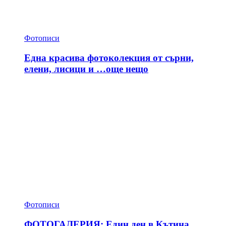
Фотописи
Една красива фотоколекция от сърни,
елени, лисици и …още нещо
Фотописи
ФОТОГАЛЕРИЯ: Един ден в Кътина