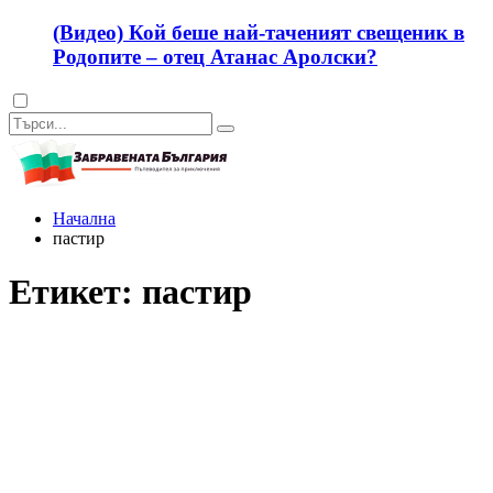
(Видео) Кой беше най-таченият свещеник в
Родопите – отец Атанас Аролски?
Dark
mode
Начална
пастир
Етикет:
пастир