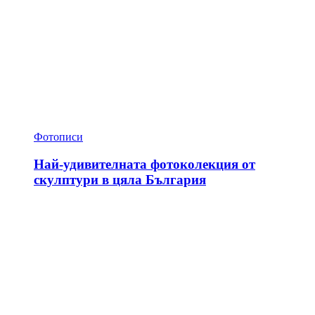
Фотописи
Най-удивителната фотоколекция от
скулптури в цяла България