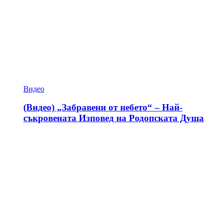
Видео
(Видео) „Забравени от небето“ – Най-
съкровената Изповед на Родопската Душа