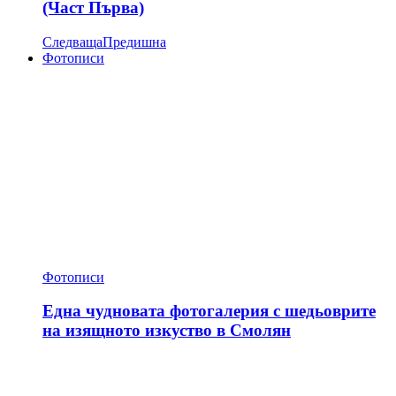
(Част Първа)
Следваща
Предишна
Фотописи
Фотописи
Една чудновата фотогалерия с шедьоврите
на изящното изкуство в Смолян