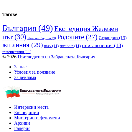
Тагове
България
(49)
Експедиция Железен
път
(30)
Родопите
(27)
Странджа
(13)
Източни Родопи
(9)
жп линия
(29)
приключения
(18)
каяк
(11)
планина
(11)
пътешествия
(11)
© 2026
Пътеводител на Забравената България
За нас
Условия за ползване
За реклама
Интересни места
Експедиции
Мистерии и феномени
Архиви
Галерия