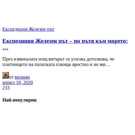
Експедиция Железен път
Експедиция Железен път – по пътя към морето:
…
През изминалата нощ вятърът се усилва дотолкова, че
платнището на палатката плющи яростно и не ми…
от
вилиан
април 18, 2020
233
Най-популярни