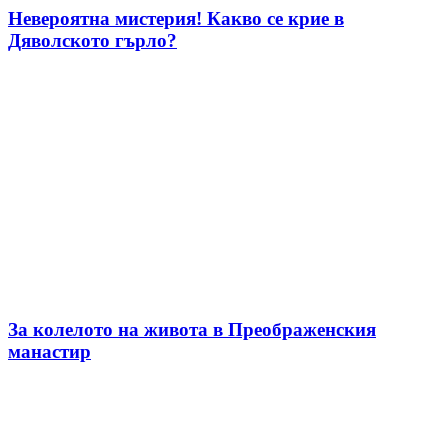
Невероятна мистерия! Какво се крие в
Дяволското гърло?
За колелото на живота в Преображенския
манастир