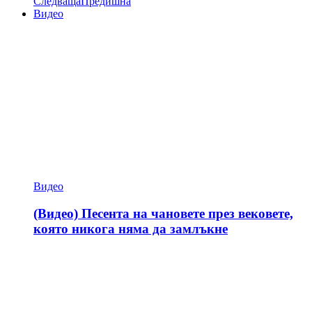
Следваща
Предишна
Видео
Видео
(Видео) Песента на чановете през вековете,
която никога няма да замлъкне