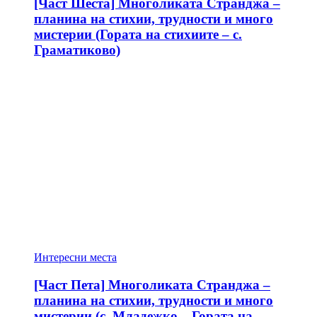
[Част Шеста] Многоликата Странджа –
планина на стихии, трудности и много
мистерии (Гората на стихиите – с.
Граматиково)
Интересни места
[Част Пета] Многоликата Странджа –
планина на стихии, трудности и много
мистерии (с. Младежко – Гората на