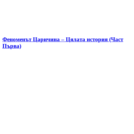
Феноменът Царичина – Цялата история (Част
Първа)