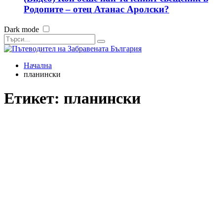
Родопите – отец Атанас Аролски?
Dark mode
Начална
планински
Етикет:
планински