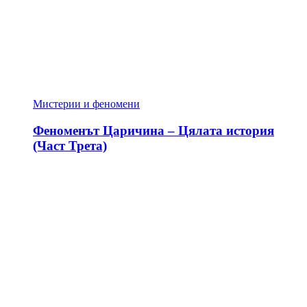
Мистерии и феномени
Феноменът Царичина – Цялата история
(Част Трета)