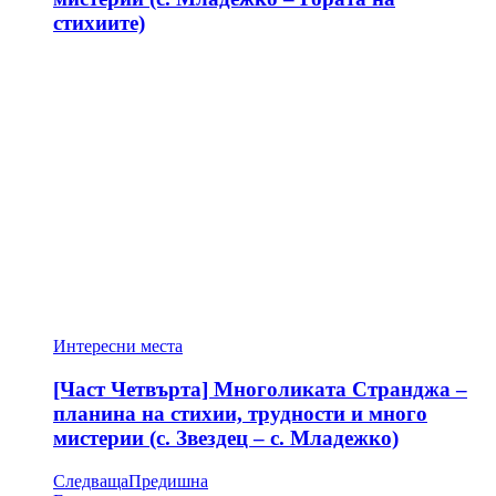
стихиите)
Интересни места
[Част Четвърта] Многоликата Странджа –
планина на стихии, трудности и много
мистерии (с. Звездец – с. Младежко)
Следваща
Предишна