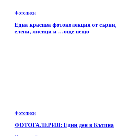
Фотописи
Една красива фотоколекция от сърни,
елени, лисици и …още нещо
Фотописи
ФОТОГАЛЕРИЯ: Един ден в Кътина