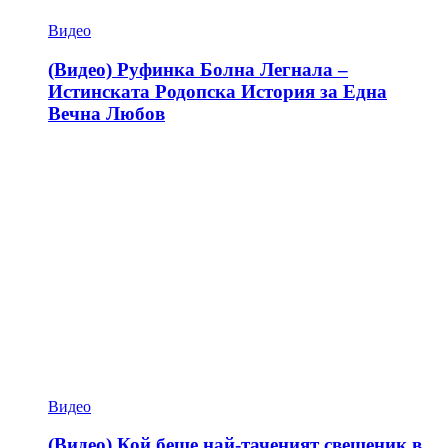
Видео
(Видео) Руфинка Болна Легнала –
Истинската Родопска История за Една
Вечна Любов
Видео
(Видео) Кой беше най-таченият свещеник в