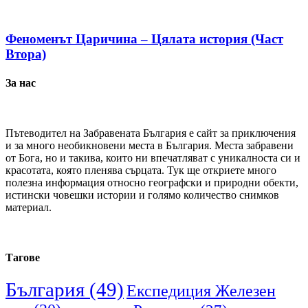
Феноменът Царичина – Цялата история (Част
Втора)
За нас
Пътеводител на Забравената България е сайт за приключения
и за много необикновени места в България. Места забравени
от Бога, но и такива, които ни впечатляват с уникалноста си и
красотата, която пленява сърцата. Тук ще откриете много
полезна информация относно географски и природни обекти,
истински човешки истории и голямо количество снимков
материал.
Тагове
България
(49)
Експедиция Железен