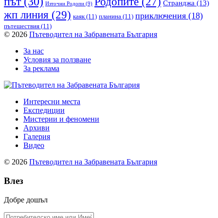
път
(30)
Родопите
(27)
Странджа
(13)
Източни Родопи
(9)
жп линия
(29)
приключения
(18)
каяк
(11)
планина
(11)
пътешествия
(11)
© 2026
Пътеводител на Забравената България
За нас
Условия за ползване
За реклама
Интересни места
Експедиции
Мистерии и феномени
Архиви
Галерия
Видео
© 2026
Пътеводител на Забравената България
Влез
Добре дошъл