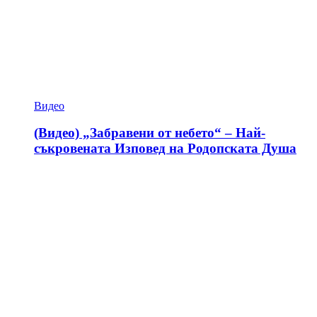
Видео
(Видео) „Забравени от небето“ – Най-
съкровената Изповед на Родопската Душа