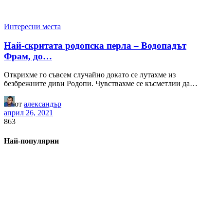
Интересни места
Най-скритата родопска перла – Водопадът
Фрам, до…
Открихме го съвсем случайно докато се лутахме из
безбрежните диви Родопи. Чувствахме се късметлии да…
от
александър
април 26, 2021
863
Най-популярни