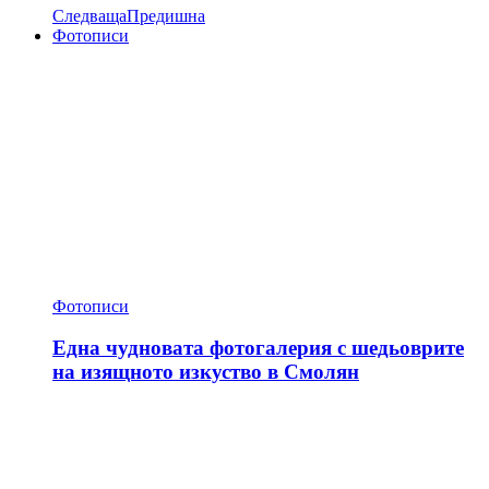
Следваща
Предишна
Фотописи
Фотописи
Една чудновата фотогалерия с шедьоврите
на изящното изкуство в Смолян