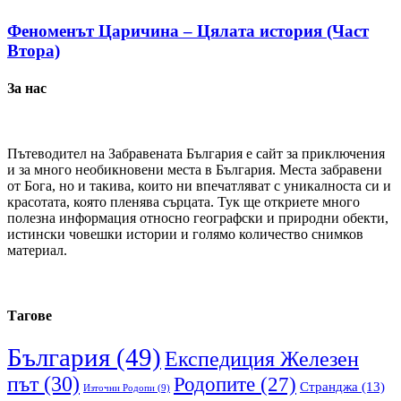
Феноменът Царичина – Цялата история (Част
Втора)
За нас
Пътеводител на Забравената България е сайт за приключения
и за много необикновени места в България. Места забравени
от Бога, но и такива, които ни впечатляват с уникалноста си и
красотата, която пленява сърцата. Тук ще откриете много
полезна информация относно географски и природни обекти,
истински човешки истории и голямо количество снимков
материал.
Тагове
България
(49)
Експедиция Железен
път
(30)
Родопите
(27)
Странджа
(13)
Източни Родопи
(9)