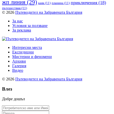
жп линия
(29)
приключения
(18)
каяк
(11)
планина
(11)
пътешествия
(11)
© 2026
Пътеводител на Забравената България
За нас
Условия за ползване
За реклама
Интересни места
Експедиции
Мистерии и феномени
Архиви
Галерия
Видео
© 2026
Пътеводител на Забравената България
Влез
Добре дошъл