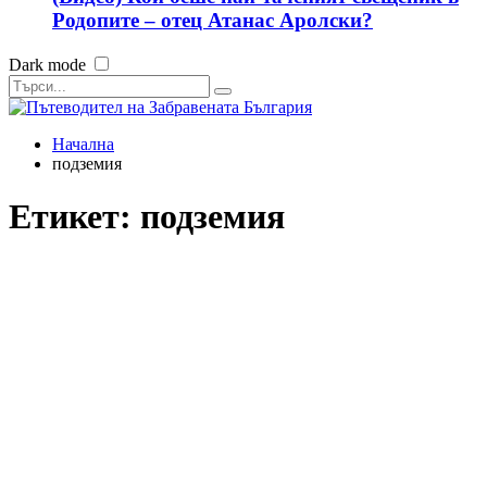
Родопите – отец Атанас Аролски?
Dark mode
Начална
подземия
Етикет:
подземия