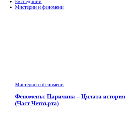
Експедиции
Мистерии и феномени
Мистерии и феномени
Феноменът Царичина – Цялата история
(Част Четвърта)