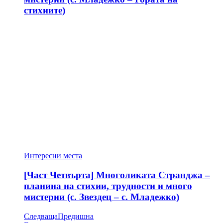
стихиите)
Интересни места
[Част Четвърта] Многоликата Странджа –
планина на стихии, трудности и много
мистерии (с. Звездец – с. Младежко)
Следваща
Предишна