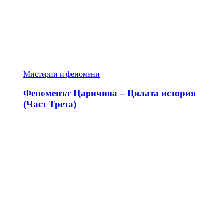
Мистерии и феномени
Феноменът Царичина – Цялата история
(Част Трета)