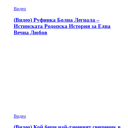
Видео
(Видео) Руфинка Болна Легнала –
Истинската Родопска История за Една
Вечна Любов
Видео
(Видео) Кой беше най-таченият свещеник в