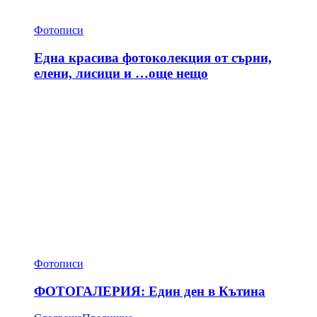
Фотописи
Една красива фотоколекция от сърни,
елени, лисици и …още нещо
Фотописи
ФОТОГАЛЕРИЯ: Един ден в Кътина