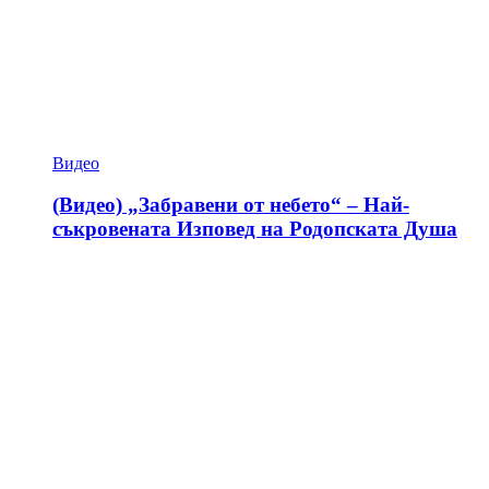
Видео
(Видео) „Забравени от небето“ – Най-
съкровената Изповед на Родопската Душа