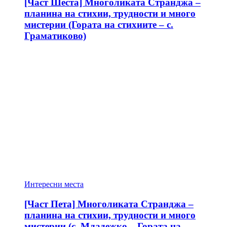
[Част Шеста] Многоликата Странджа –
планина на стихии, трудности и много
мистерии (Гората на стихиите – с.
Граматиково)
Интересни места
[Част Пета] Многоликата Странджа –
планина на стихии, трудности и много
мистерии (с. Младежко – Гората на