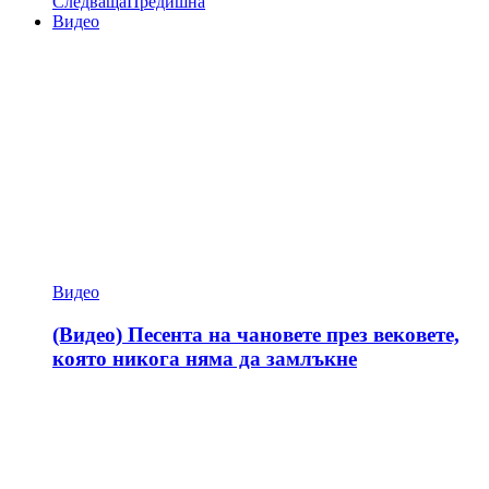
Следваща
Предишна
Видео
Видео
(Видео) Песента на чановете през вековете,
която никога няма да замлъкне