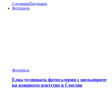
Следваща
Предишна
Фотописи
Фотописи
Една чудновата фотогалерия с шедьоврите
на изящното изкуство в Смолян