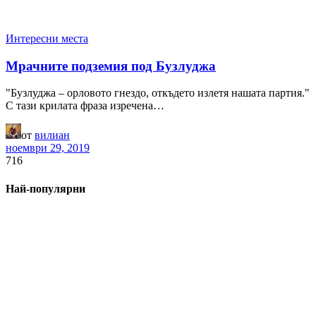
Интересни места
Мрачните подземия под Бузлуджа
"Бузлуджа – орловото гнездо, откъдето излетя нашата партия."
С тази крилата фраза изречена…
от
вилиан
ноември 29, 2019
716
Най-популярни