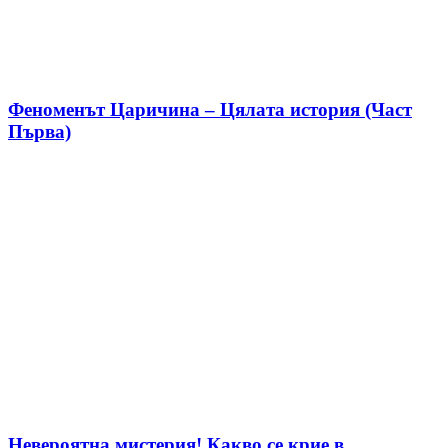
Феноменът Царичина – Цялата история (Част
Първа)
Невероятна мистерия! Какво се крие в