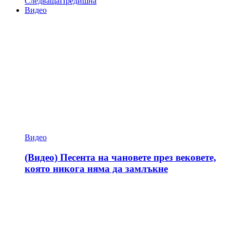
Следваща
Предишна
Видео
Видео
(Видео) Песента на чановете през вековете,
която никога няма да замлъкне