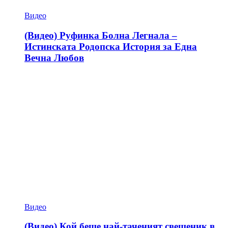
Видео
(Видео) Руфинка Болна Легнала –
Истинската Родопска История за Една
Вечна Любов
Видео
(Видео) Кой беше най-таченият свещеник в