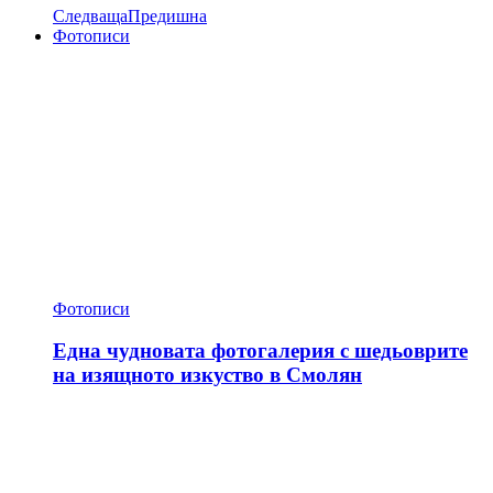
Следваща
Предишна
Фотописи
Фотописи
Една чудновата фотогалерия с шедьоврите
на изящното изкуство в Смолян