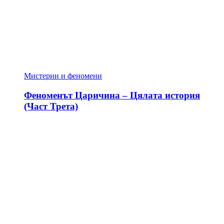
Мистерии и феномени
Феноменът Царичина – Цялата история
(Част Трета)