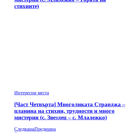
стихиите)
Интересни места
[Част Четвърта] Многоликата Странджа –
планина на стихии, трудности и много
мистерии (с. Звездец – с. Младежко)
Следваща
Предишна