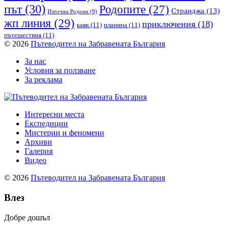
път
(30)
Родопите
(27)
Странджа
(13)
Източни Родопи
(9)
жп линия
(29)
приключения
(18)
каяк
(11)
планина
(11)
пътешествия
(11)
© 2026
Пътеводител на Забравената България
За нас
Условия за ползване
За реклама
Интересни места
Експедиции
Мистерии и феномени
Архиви
Галерия
Видео
© 2026
Пътеводител на Забравената България
Влез
Добре дошъл