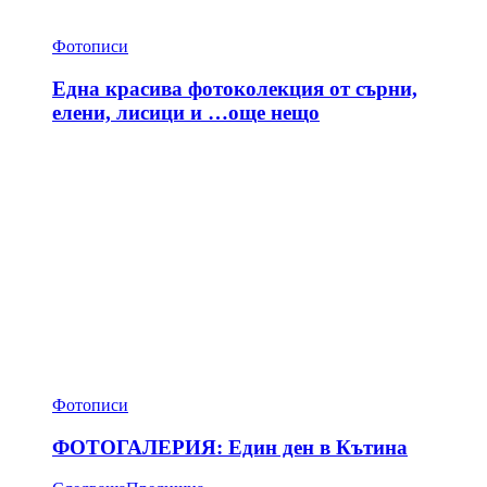
Фотописи
Една красива фотоколекция от сърни,
елени, лисици и …още нещо
Фотописи
ФОТОГАЛЕРИЯ: Един ден в Кътина