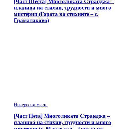
[Част Шеста] Многоликата Странджа –
планина на стихии, трудности и много
мистерии (Гората на стихиите – с.
Граматиково)
Интересни места
[Част Пета] Многоликата Странджа –
планина на стихии, трудности и много
мистерии (с. Младежко – Гората на