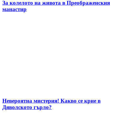
За колелото на живота в Преображенския
манастир
Невероятна мистерия! Какво се крие в
Дяволското гърло?