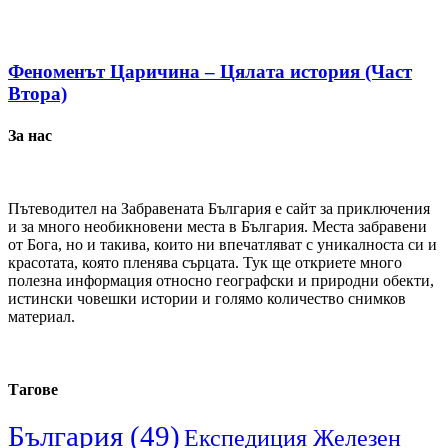
Феноменът Царичина – Цялата история (Част
Втора)
За нас
Пътеводител на Забравената България е сайт за приключения
и за много необикновени места в България. Места забравени
от Бога, но и такива, които ни впечатляват с уникалноста си и
красотата, която пленява сърцата. Тук ще откриете много
полезна информация относно географски и природни обекти,
истински човешки истории и голямо количество снимков
материал.
Тагове
България
(49)
Експедиция Железен