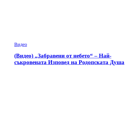
Видео
(Видео) „Забравени от небето“ – Най-
съкровената Изповед на Родопската Душа