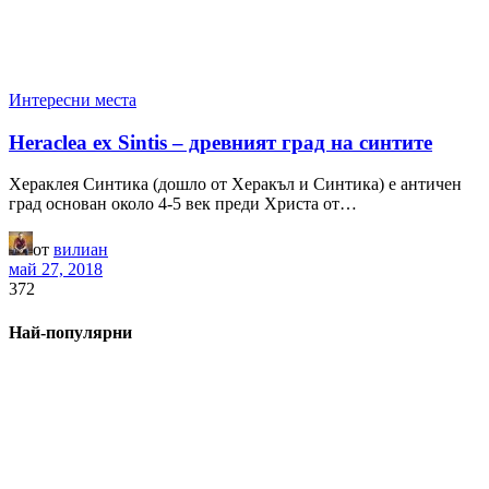
Интересни места
Heraclea ex Sintis – древният град на синтите
Хераклея Синтика (дошло от Херакъл и Синтика) е античен
град основан около 4-5 век преди Христа от…
от
вилиан
май 27, 2018
372
Най-популярни