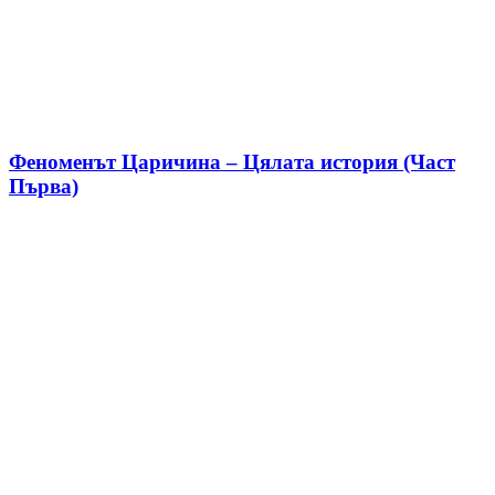
Феноменът Царичина – Цялата история (Част
Първа)