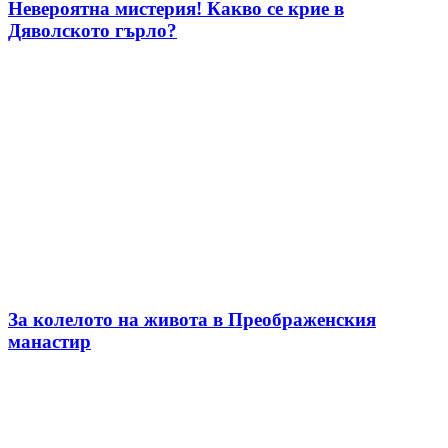
Невероятна мистерия! Какво се крие в
Дяволското гърло?
За колелото на живота в Преображенския
манастир