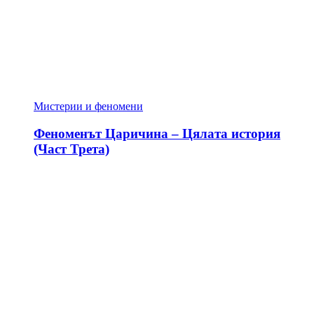
Мистерии и феномени
Феноменът Царичина – Цялата история
(Част Трета)