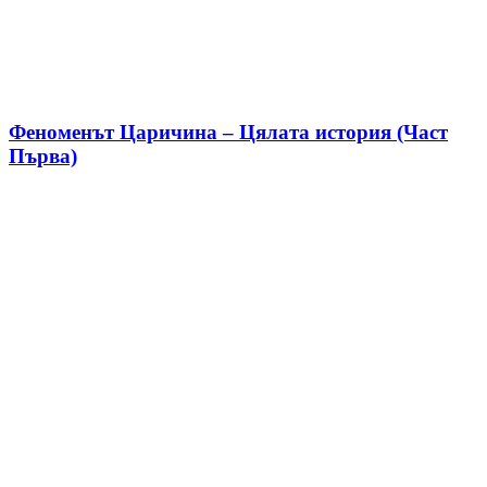
Феноменът Царичина – Цялата история (Част
Първа)