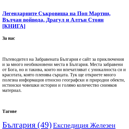
Легендарните Съкровища на Поп Мартин,
Вълчан войвода, Драгул и Алтън Стоян
[КНИГА]
За нас
Пътеводител на Забравената България е сайт за приключения
и за много необикновени места в България. Места забравени
от Бога, но и такива, които ни впечатляват с уникалноста си и
красотата, която пленява сърцата. Тук ще откриете много
полезна информация относно географски и природни обекти,
истински човешки истории и голямо количество снимков
материал.
Тагове
България
(49)
Експедиция Железен