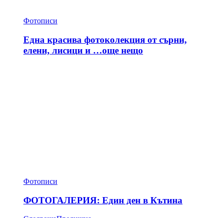
Фотописи
Една красива фотоколекция от сърни,
елени, лисици и …още нещо
Фотописи
ФОТОГАЛЕРИЯ: Един ден в Кътина