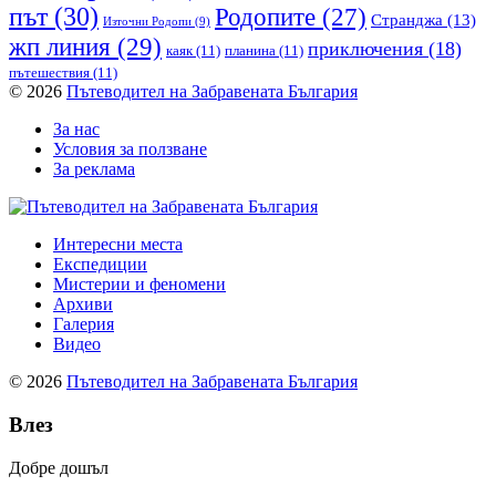
път
(30)
Родопите
(27)
Странджа
(13)
Източни Родопи
(9)
жп линия
(29)
приключения
(18)
каяк
(11)
планина
(11)
пътешествия
(11)
© 2026
Пътеводител на Забравената България
За нас
Условия за ползване
За реклама
Интересни места
Експедиции
Мистерии и феномени
Архиви
Галерия
Видео
© 2026
Пътеводител на Забравената България
Влез
Добре дошъл