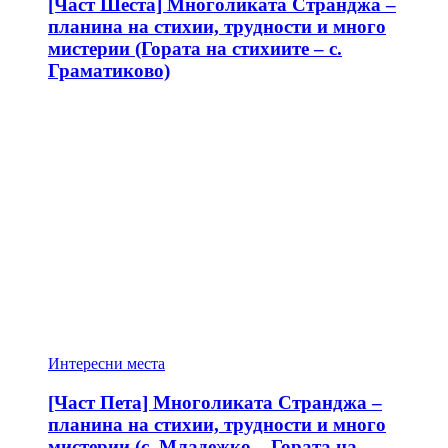
[Част Шеста] Многоликата Странджа –
планина на стихии, трудности и много
мистерии (Гората на стихиите – с.
Граматиково)
Интересни места
[Част Пета] Многоликата Странджа –
планина на стихии, трудности и много
мистерии (с. Младежко – Гората на