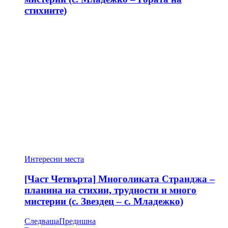
стихиите)
Интересни места
[Част Четвърта] Многоликата Странджа –
планина на стихии, трудности и много
мистерии (с. Звездец – с. Младежко)
Следваща
Предишна