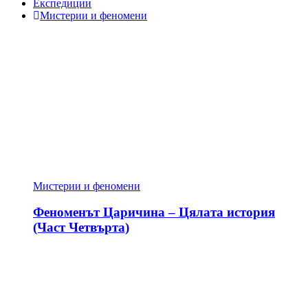
Експедиции
Мистерии и феномени
Мистерии и феномени
Феноменът Царичина – Цялата история
(Част Четвърта)