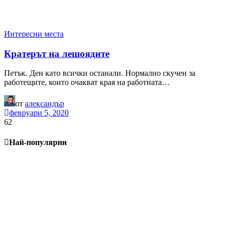
Интересни места
Кратерът на лешоядите
Петък. Ден като всички останали. Нормално скучен за
работещите, които очакват края на работната…
от
александър
февруари 5, 2020
62
Най-популярни