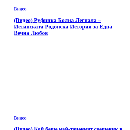
Видео
(Видео) Руфинка Болна Легнала –
Истинската Родопска История за Една
Вечна Любов
Видео
(Видео) Кой беше най-таченият свещеник в