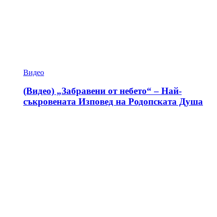
Видео
(Видео) „Забравени от небето“ – Най-
съкровената Изповед на Родопската Душа