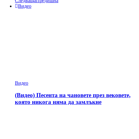
Следваща
Предишна
Видео
Видео
(Видео) Песента на чановете през вековете,
която никога няма да замлъкне