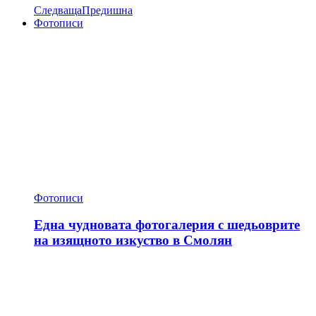
Следваща
Предишна
Фотописи
Фотописи
Една чудновата фотогалерия с шедьоврите
на изящното изкуство в Смолян