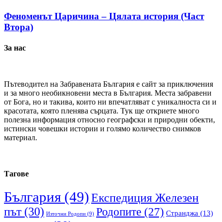
Феноменът Царичина – Цялата история (Част
Втора)
За нас
Пътеводител на Забравената България е сайт за приключения
и за много необикновени места в България. Места забравени
от Бога, но и такива, които ни впечатляват с уникалноста си и
красотата, която пленява сърцата. Тук ще откриете много
полезна информация относно географски и природни обекти,
истински човешки истории и голямо количество снимков
материал.
Тагове
България
(49)
Експедиция Железен
път
(30)
Родопите
(27)
Странджа
(13)
Източни Родопи
(9)