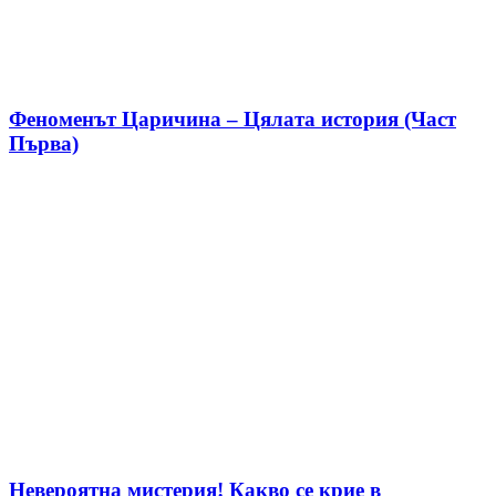
Феноменът Царичина – Цялата история (Част
Първа)
Невероятна мистерия! Какво се крие в