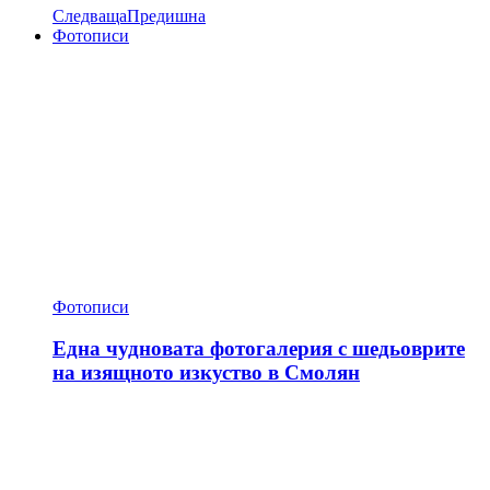
Следваща
Предишна
Фотописи
Фотописи
Една чудновата фотогалерия с шедьоврите
на изящното изкуство в Смолян