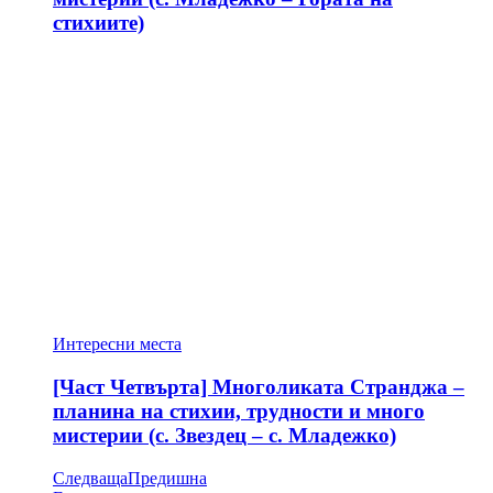
стихиите)
Интересни места
[Част Четвърта] Многоликата Странджа –
планина на стихии, трудности и много
мистерии (с. Звездец – с. Младежко)
Следваща
Предишна