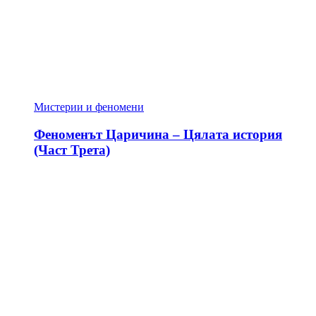
Мистерии и феномени
Феноменът Царичина – Цялата история
(Част Трета)