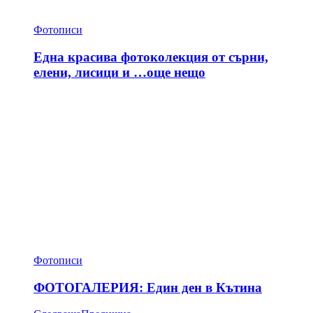
Фотописи
Една красива фотоколекция от сърни,
елени, лисици и …още нещо
Фотописи
ФОТОГАЛЕРИЯ: Един ден в Кътина