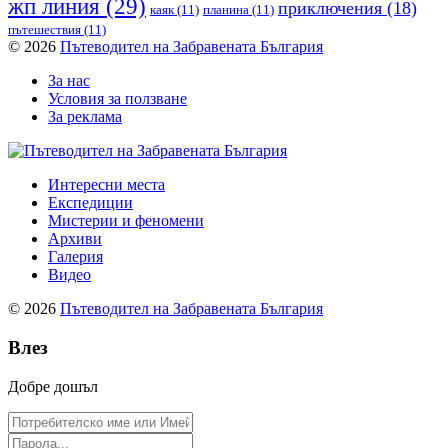
жп линия
(29)
приключения
(18)
каяк
(11)
планина
(11)
пътешествия
(11)
© 2026
Пътеводител на Забравената България
За нас
Условия за ползване
За реклама
Интересни места
Експедиции
Мистерии и феномени
Архиви
Галерия
Видео
© 2026
Пътеводител на Забравената България
Влез
Добре дошъл