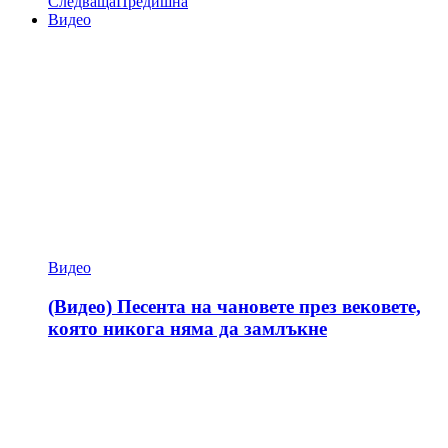
Следваща
Предишна
Видео
Видео
(Видео) Песента на чановете през вековете,
която никога няма да замлъкне