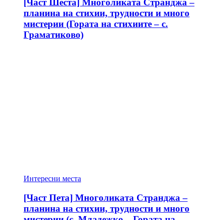
[Част Шеста] Многоликата Странджа –
планина на стихии, трудности и много
мистерии (Гората на стихиите – с.
Граматиково)
Интересни места
[Част Пета] Многоликата Странджа –
планина на стихии, трудности и много
мистерии (с. Младежко – Гората на