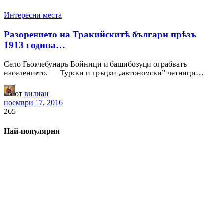
Интересни места
Разорението на Тракийскитѣ българи прѣзъ
1913 година…
Село Гьокчебунаръ Войници и башибозуци ограбватъ
населението. — Турски и гръцки „автономски” четници…
от
вилиан
ноември 17, 2016
265
Най-популярни