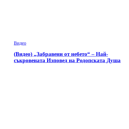
Видео
(Видео) „Забравени от небето“ – Най-
съкровената Изповед на Родопската Душа