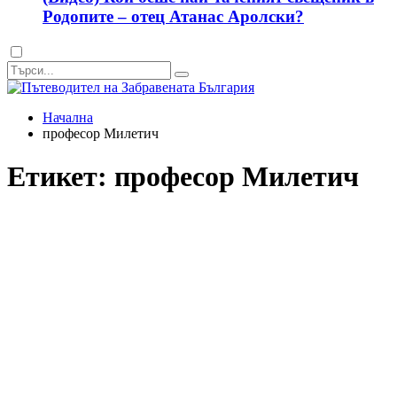
Родопите – отец Атанас Аролски?
Dark
mode
Начална
професор Милетич
Етикет:
професор Милетич