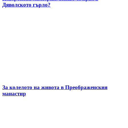
Дяволското гърло?
За колелото на живота в Преображенския
манастир