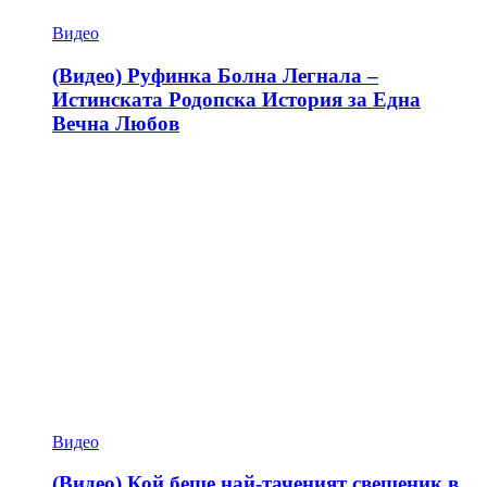
Видео
(Видео) Руфинка Болна Легнала –
Истинската Родопска История за Една
Вечна Любов
Видео
(Видео) Кой беше най-таченият свещеник в