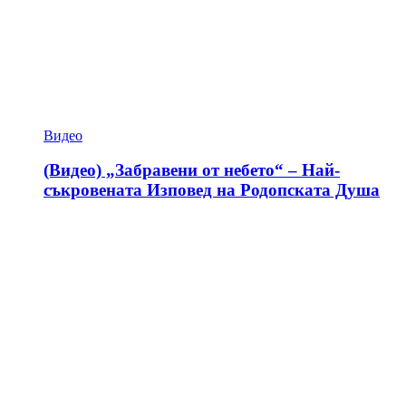
Видео
(Видео) „Забравени от небето“ – Най-
съкровената Изповед на Родопската Душа