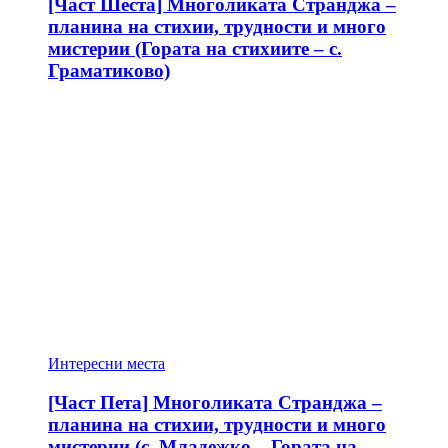
[Част Шеста] Многоликата Странджа –
планина на стихии, трудности и много
мистерии (Гората на стихиите – с.
Граматиково)
Интересни места
[Част Пета] Многоликата Странджа –
планина на стихии, трудности и много
мистерии (с. Младежко – Гората на