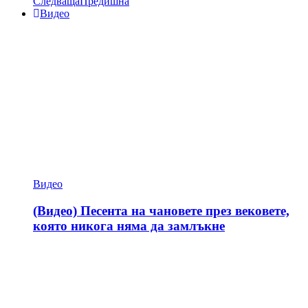
Следваща
Предишна
Видео
Видео
(Видео) Песента на чановете през вековете,
която никога няма да замлъкне