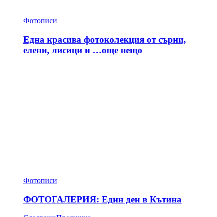
Фотописи
Една красива фотоколекция от сърни,
елени, лисици и …още нещо
Фотописи
ФОТОГАЛЕРИЯ: Един ден в Кътина