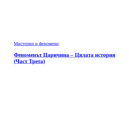
Мистерии и феномени
Феноменът Царичина – Цялата история
(Част Трета)