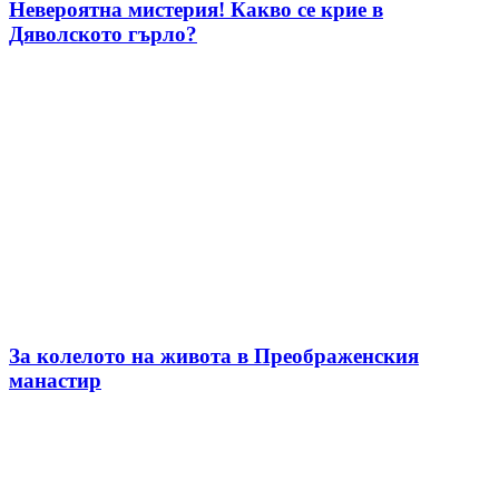
Невероятна мистерия! Какво се крие в
Дяволското гърло?
За колелото на живота в Преображенския
манастир