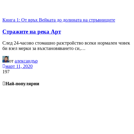
Книга 1: От връх Вейката до долината на стръвниците
Стражите на река Арт
След 24-часово стомашно разстройство всеки нормален човек
би взел мерки за възстановяването си,…
от
александър
март 11, 2020
197
Най-популярни