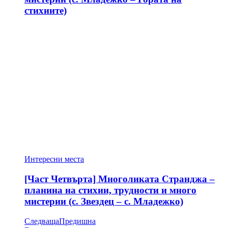
стихиите)
Интересни места
[Част Четвърта] Многоликата Странджа –
планина на стихии, трудности и много
мистерии (с. Звездец – с. Младежко)
Следваща
Предишна