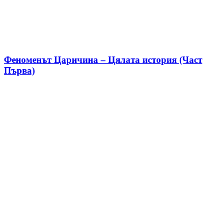
Феноменът Царичина – Цялата история (Част
Първа)