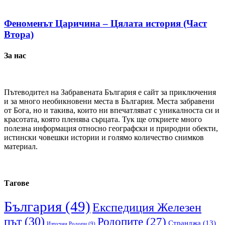
Феноменът Царичина – Цялата история (Част
Втора)
За нас
Пътеводител на Забравената България е сайт за приключения
и за много необикновени места в България. Места забравени
от Бога, но и такива, които ни впечатляват с уникалноста си и
красотата, която пленява сърцата. Тук ще откриете много
полезна информация относно географски и природни обекти,
истински човешки истории и голямо количество снимков
материал.
Тагове
България
(49)
Експедиция Железен
път
(30)
Родопите
(27)
Странджа
(13)
Източни Родопи
(9)