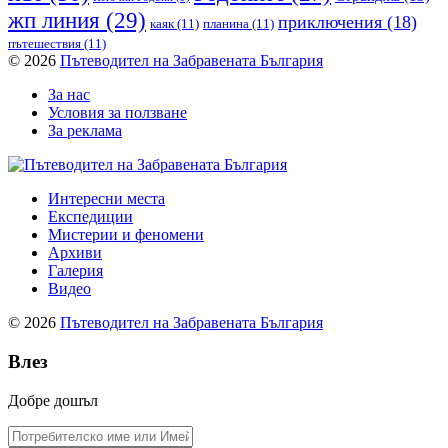
жп линия
(29)
приключения
(18)
каяк
(11)
планина
(11)
пътешествия
(11)
© 2026
Пътеводител на Забравената България
За нас
Условия за ползване
За реклама
Интересни места
Експедиции
Мистерии и феномени
Архиви
Галерия
Видео
© 2026
Пътеводител на Забравената България
Влез
Добре дошъл