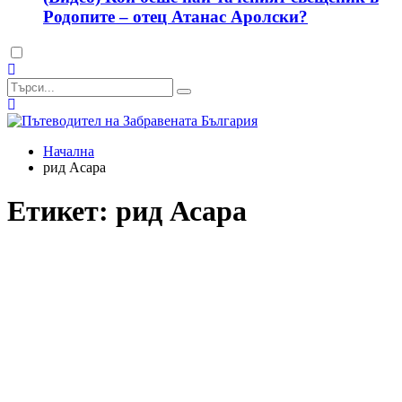
Родопите – отец Атанас Аролски?
Dark
mode
Начална
рид Асара
Етикет:
рид Асара