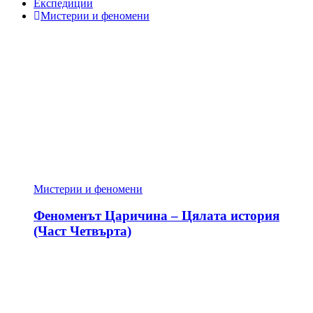
Експедиции
Мистерии и феномени
Мистерии и феномени
Феноменът Царичина – Цялата история
(Част Четвърта)