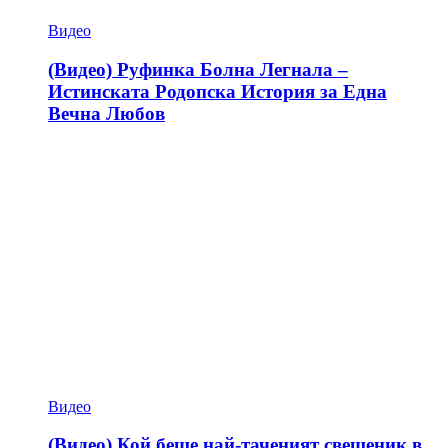
Видео
(Видео) Руфинка Болна Легнала –
Истинската Родопска История за Една
Вечна Любов
Видео
(Видео) Кой беше най-таченият свещеник в