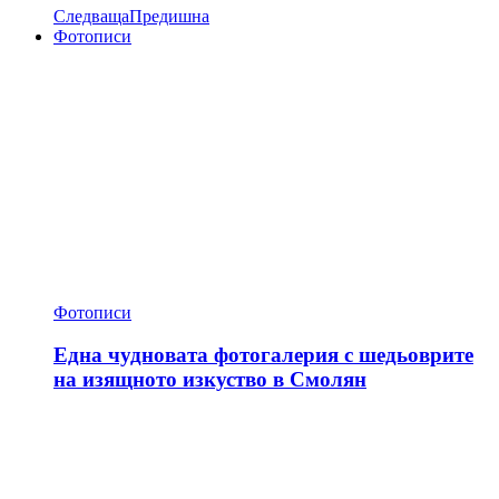
Следваща
Предишна
Фотописи
Фотописи
Една чудновата фотогалерия с шедьоврите
на изящното изкуство в Смолян