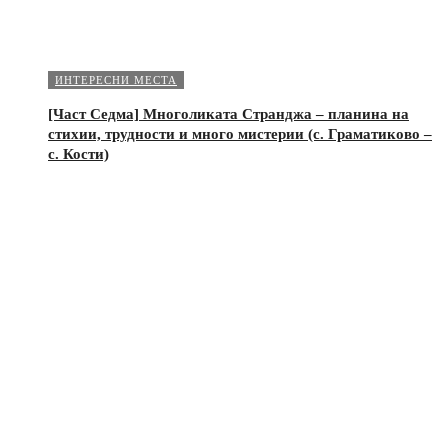
ИНТЕРЕСНИ МЕСТА
[Част Седма] Многоликата Странджа – планина на
стихии, трудности и много мистерии (с. Граматиково –
с. Кости)