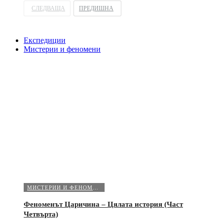
СЛЕДВАЩА
ПРЕДИШНА
Експедиции
Мистерии и феномени
МИСТЕРИИ И ФЕНОМЕНИ
Феноменът Царичина – Цялата история (Част
Четвърта)