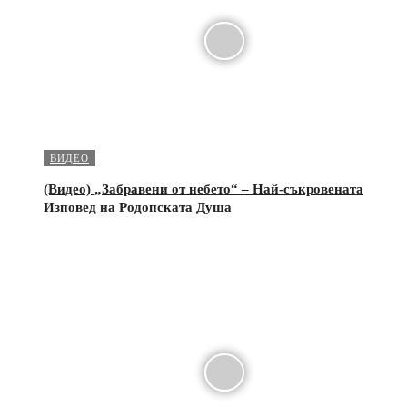
ВИДЕО
(Видео) „Забравени от небето“ – Най-съкровената
Изповед на Родопската Душа