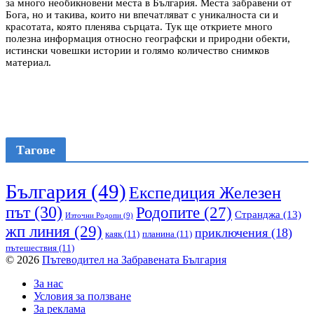
за много необикновени места в България. Места забравени от
Бога, но и такива, които ни впечатляват с уникалноста си и
красотата, която пленява сърцата. Тук ще откриете много
полезна информация относно географски и природни обекти,
истински човешки истории и голямо количество снимков
материал.
Тагове
България
(49)
Експедиция Железен
път
(30)
Родопите
(27)
Странджа
(13)
Източни Родопи
(9)
жп линия
(29)
приключения
(18)
каяк
(11)
планина
(11)
пътешествия
(11)
© 2026
Пътеводител на Забравената България
За нас
Условия за ползване
За реклама