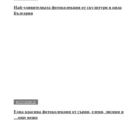
Най-удивителната фотоколекция от скулптури в цяла
България
ФОТОПИСИ
Една красива фотоколекция от сърни, елени, лисици и
…още нещо