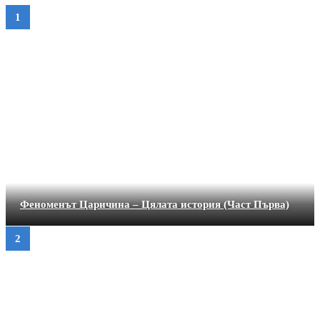
Феноменът Царичина – Цялата история (Част Първа)