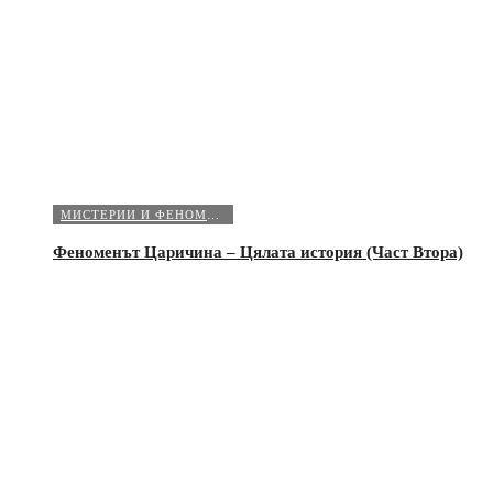
МИСТЕРИИ И ФЕНОМЕНИ
Феноменът Царичина – Цялата история (Част Втора)