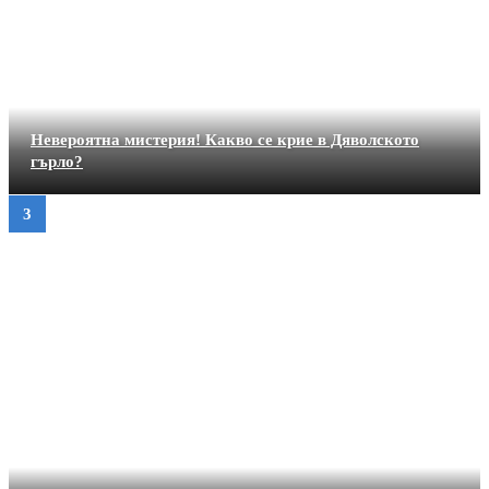
Невероятна мистерия! Какво се крие в Дяволското
гърло?