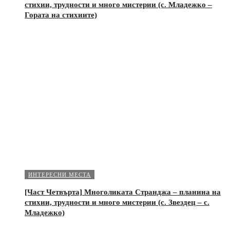
стихии, трудности и много мистерии (с. Младежко –
Гората на стихиите)
ИНТЕРЕСНИ МЕСТА
[Част Четвърта] Многоликата Странджа – планина на
стихии, трудности и много мистерии (с. Звездец – с.
Младежко)