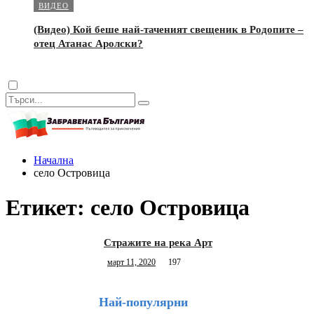
ВИДЕО
(Видео) Кой беше най-таченият свещеник в Родопите –
отец Атанас Аролски?
Dark
mode
Начална
село Островица
Етикет:
село Островица
Стражите на река Арт
март 11, 2020
197
Най-популярни