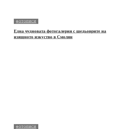
ФОТОПИСИ
Една чудновата фотогалерия с шедьоврите на
изящното изкуство в Смолян
ФОТОПИСИ