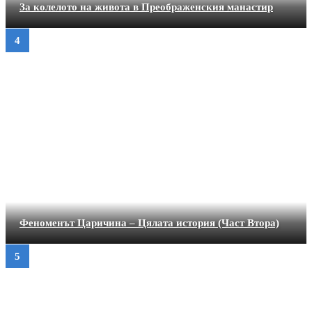
За колелото на живота в Преображенския манастир
Феноменът Царичина – Цялата история (Част Втора)