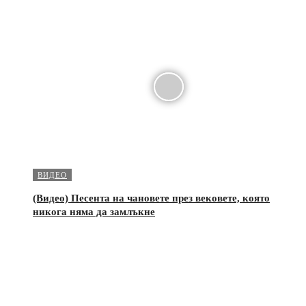
ВИДЕО
(Видео) Песента на чановете през вековете, която
никога няма да замлъкне