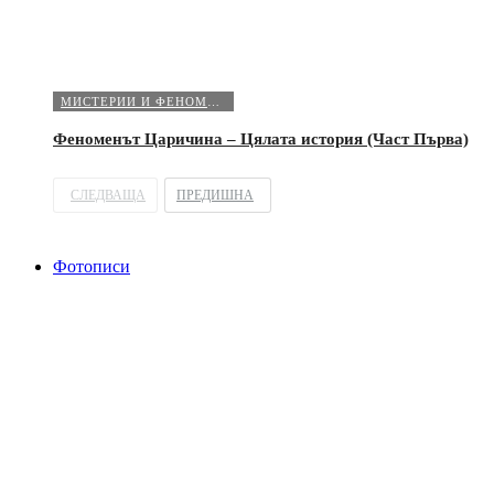
МИСТЕРИИ И ФЕНОМЕНИ
Феноменът Царичина – Цялата история (Част Първа)
СЛЕДВАЩА
ПРЕДИШНА
Фотописи