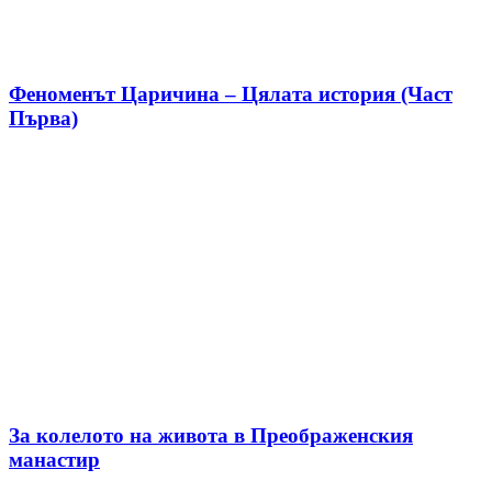
Феноменът Царичина – Цялата история (Част
Първа)
За колелото на живота в Преображенския
манастир