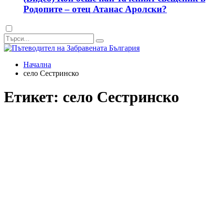
Родопите – отец Атанас Аролски?
Dark
mode
Начална
село Сестринско
Етикет:
село Сестринско