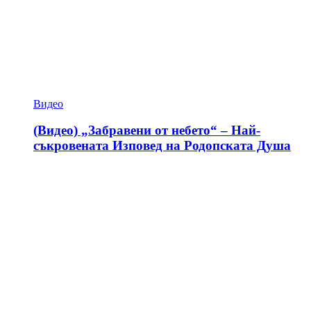
Видео
(Видео) „Забравени от небето“ – Най-
съкровената Изповед на Родопската Душа