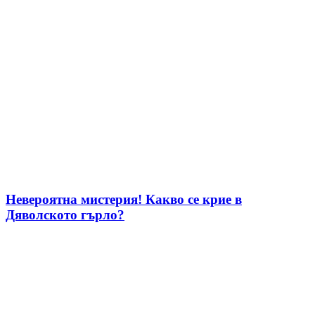
Невероятна мистерия! Какво се крие в
Дяволското гърло?