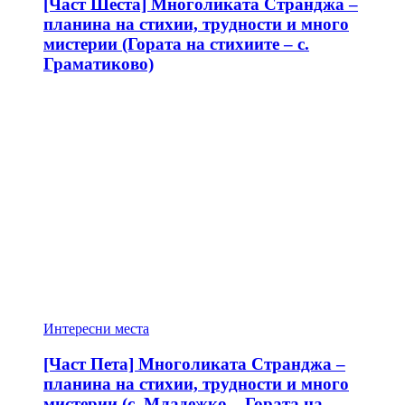
[Част Шеста] Многоликата Странджа –
планина на стихии, трудности и много
мистерии (Гората на стихиите – с.
Граматиково)
Интересни места
[Част Пета] Многоликата Странджа –
планина на стихии, трудности и много
мистерии (с. Младежко – Гората на