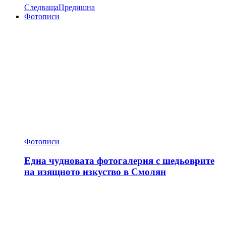
Следваща
Предишна
Фотописи
Фотописи
Една чудновата фотогалерия с шедьоврите
на изящното изкуство в Смолян