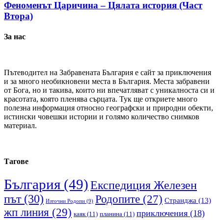
Феноменът Царичина – Цялата история (Част
Втора)
За нас
Пътеводител на Забравената България е сайт за приключения
и за много необикновени места в България. Места забравени
от Бога, но и такива, които ни впечатляват с уникалноста си и
красотата, която пленява сърцата. Тук ще откриете много
полезна информация относно географски и природни обекти,
истински човешки истории и голямо количество снимков
материал.
Тагове
България
(49)
Експедиция Железен
път
(30)
Родопите
(27)
Странджа
(13)
Източни Родопи
(9)
жп линия
(29)
приключения
(18)
каяк
(11)
планина
(11)