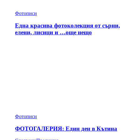
Фотописи
Една красива фотоколекция от сърни,
елени, лисици и …още нещо
Фотописи
ФОТОГАЛЕРИЯ: Един ден в Кътина