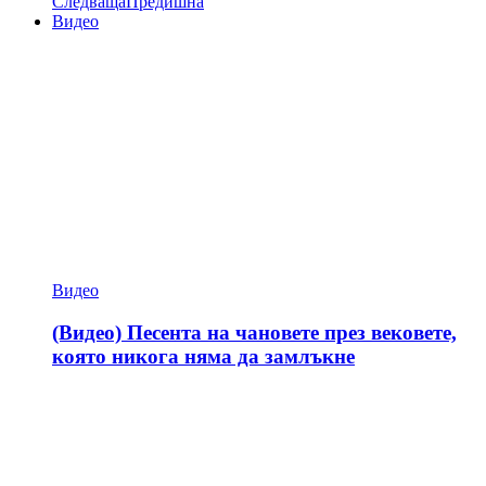
Следваща
Предишна
Видео
Видео
(Видео) Песента на чановете през вековете,
която никога няма да замлъкне