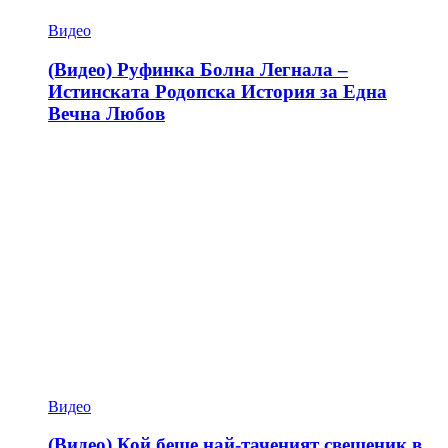
Видео
(Видео) Руфинка Болна Легнала –
Истинската Родопска История за Една
Вечна Любов
Видео
(Видео) Кой беше най-таченият свещеник в