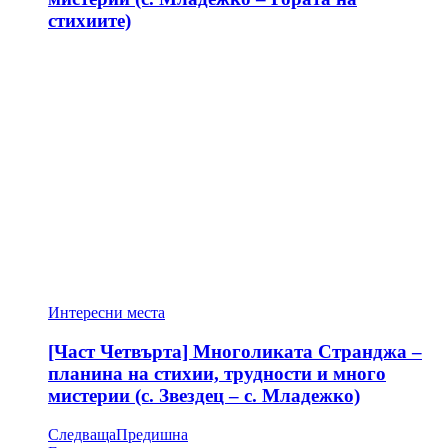
стихиите)
Интересни места
[Част Четвърта] Многоликата Странджа –
планина на стихии, трудности и много
мистерии (с. Звездец – с. Младежко)
Следваща
Предишна