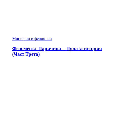
Мистерии и феномени
Феноменът Царичина – Цялата история
(Част Трета)