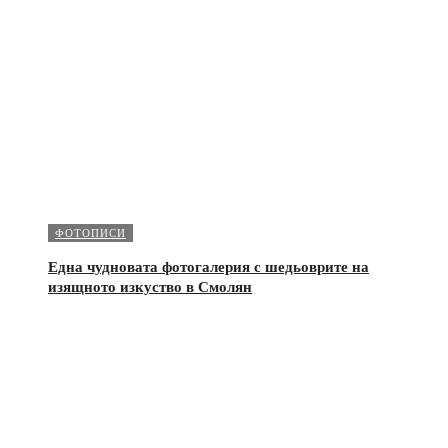
ФОТОПИСИ
Една чудновата фотогалерия с шедьоврите на
изящното изкуство в Смолян