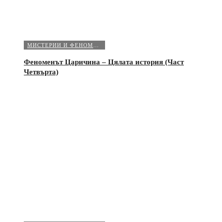
МИСТЕРИИ И ФЕНОМЕНИ
Феноменът Царичина – Цялата история (Част
Четвърта)