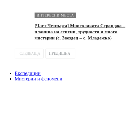
ИНТЕРЕСНИ МЕСТА
[Част Четвърта] Многоликата Странджа –
планина на стихии, трудности и много
мистерии (с. Звездец – с. Младежко)
СЛЕДВАЩА
ПРЕДИШНА
Експедиции
Мистерии и феномени