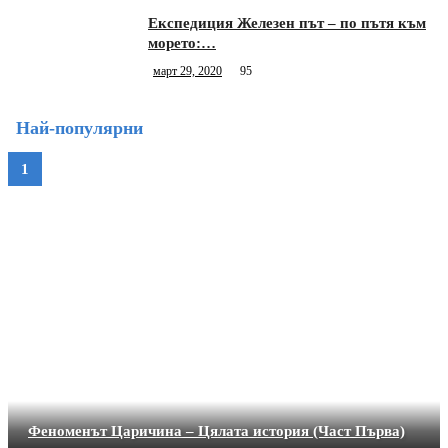
Експедиция Железен път – по пътя към
морето:…
март 29, 2020
95
Най-популярни
Феноменът Царичина – Цялата история (Част Първа)