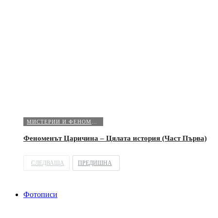
МИСТЕРИИ И ФЕНОМЕНИ
Феноменът Царичина – Цялата история (Част Първа)
СЛЕДВАЩА
ПРЕДИШНА
Фотописи