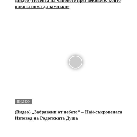
(Видео) Песента на чановете през вековете, която
никога няма да замлъкне
ВИДЕО
(Видео) „Забравени от небето“ – Най-съкровената
Изповед на Родопската Душа