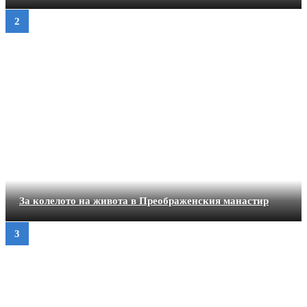
За колелото на живота в Преображенския манастир