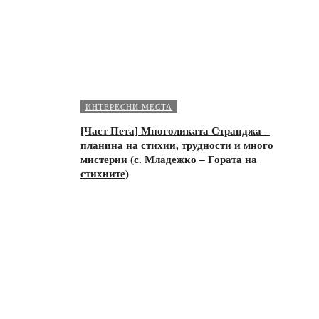
ИНТЕРЕСНИ МЕСТА
[Част Пета] Многоликата Странджа –
планина на стихии, трудности и много
мистерии (с. Младежко – Гората на
стихиите)