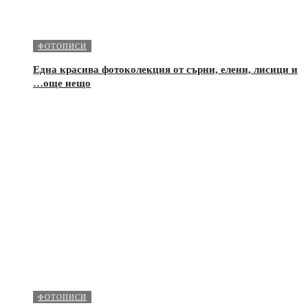
ФОТОПИСИ
Една красива фотоколекция от сърни, елени, лисици и
…още нещо
ФОТОПИСИ