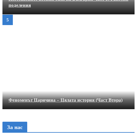
поделения
Феноменът Царичина – Цялата история (Част Втора)
За нас