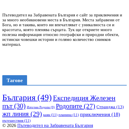
Пътеводител на Забравената България е сайт за приключения и
за много необикновени места в България. Места забравени от
Бога, но и такива, които ни впечатляват с уникалноста си и
красотата, която пленява сърцата. Тук ще откриете много
полезна информация относно географски и природни обекти,
истински човешки истории и голямо количество снимков
материал.
Тагове
България
(49)
Експедиция Железен
път
(30)
Родопите
(27)
Странджа
(13)
Източни Родопи
(9)
жп линия
(29)
приключения
(18)
каяк
(11)
планина
(11)
пътешествия
(11)
© 2026
Пътеводител на Забравената България