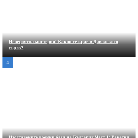
Невероятна мистерия! Какво се крие в Дяволското
гърло?
Изоставените военни бази на България Част 1: Ракетни