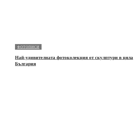
ФОТОПИСИ
Най-удивителната фотоколекция от скулптури в цяла
България