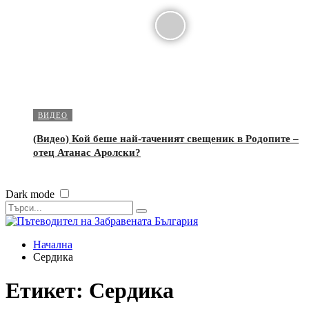
ВИДЕО
(Видео) Кой беше най-таченият свещеник в Родопите –
отец Атанас Аролски?
Dark mode
Начална
Сердика
Етикет:
Сердика