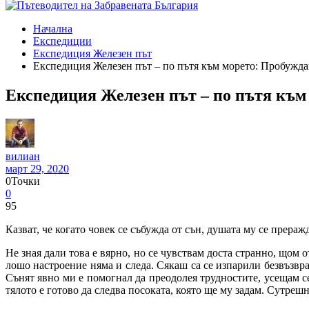
Начална
Експедиции
Експедиция Железен път
Експедиция Железен път – по пътя към морето: Пробужда
Експедиция Железен път – по пътя към
вилиан
март 29, 2020
0
Точки
0
95
Казват, че когато човек се събужда от сън, душата му се преражд
Не зная дали това е вярно, но се чувствам доста странно, щом
лошо настроение няма и следа. Сякаш са се изпарили безвъзвра
Сънят явно ми е помогнал да преодолея трудностите, усещам с
тялото е готово да следва посоката, която ще му задам. Сутреш