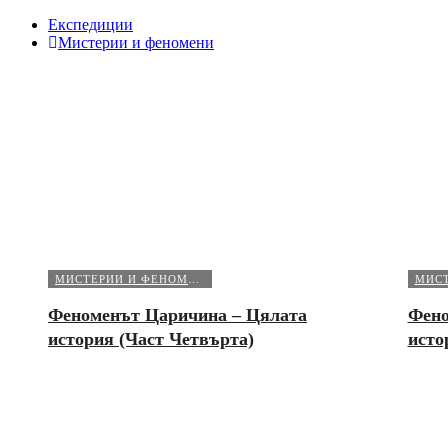
Експедиции
Мистерии и феномени
МИСТЕРИИ И ФЕНОМЕНИ
Феноменът Царичина – Цялата
Фено
история (Част Четвърта)
исто