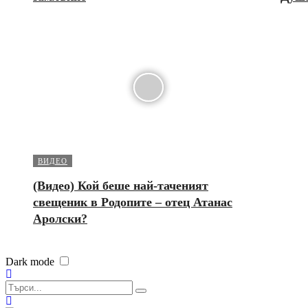
ВИДЕО
(Видео) Кой беше най-таченият
свещеник в Родопите – отец Атанас
Аролски?
Dark mode