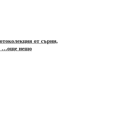
отоколекция от сърни,
 и …още нещо