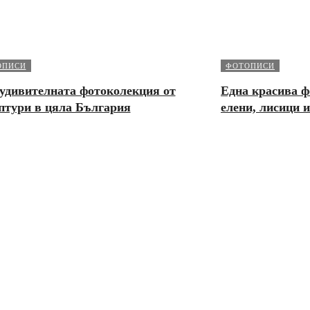
ОПИСИ
ФОТОПИСИ
удивителната фотоколекция от
Една красива ф
птури в цяла България
елени, лисици