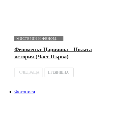
МИСТЕРИИ И ФЕНОМЕНИ
Феноменът Царичина – Цялата
история (Част Първа)
СЛЕДВАЩА
ПРЕДИШНА
Фотописи