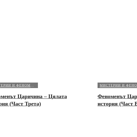
МИСТЕРИИ И ФЕНОМЕНИ
менът Царичина – Цялата
Феноменът Цар
рия (Част Трета)
история (Част 