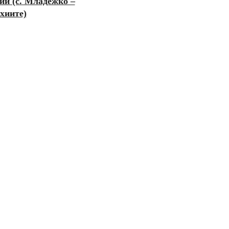
ии (с. Младежко –
ихиите)