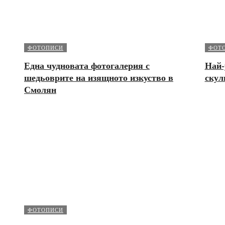
ФОТОПИСИ
ФОТ
Една чудновата фотогалерия с
Най-
шедьоврите на изящното изкуство в
скул
Смолян
ФОТОПИСИ