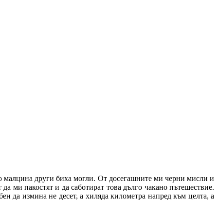
йто малцина други биха могли. От досегашните ми черни мисли и
 да ми пакостят и да саботират това дълго чакано пътешествие.
н да измина не десет, а хиляда километра напред към целта, а