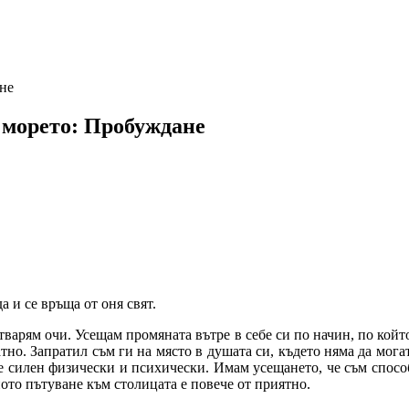
не
 морето: Пробуждане
а и се връща от оня свят.
 отварям очи. Усещам промяната вътре в себе си по начин, по ко
тно. Запратил съм ги на място в душата си, където няма да могат
е силен физически и психически. Имам усещането, че съм способе
ното пътуване към столицата е повече от приятно.