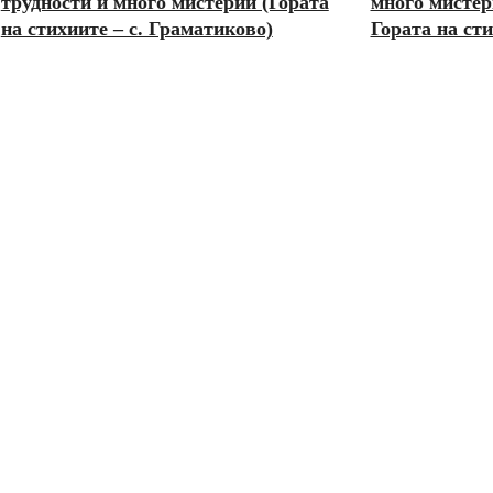
трудности и много мистерии (Гората
много мистер
на стихиите – с. Граматиково)
Гората на ст