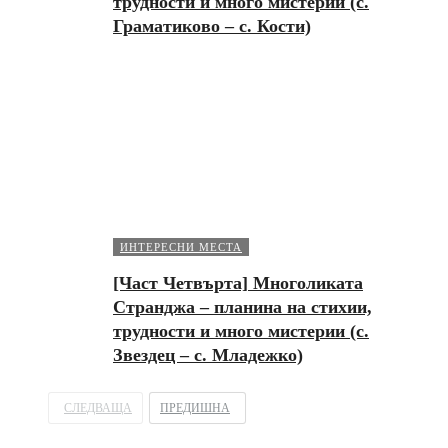
трудности и много мистерии (с.
Граматиково – с. Кости)
ИНТЕРЕСНИ МЕСТА
[Част Четвърта] Многоликата
Странджа – планина на стихии,
трудности и много мистерии (с.
Звездец – с. Младежко)
СЛЕДВАЩА
ПРЕДИШНА