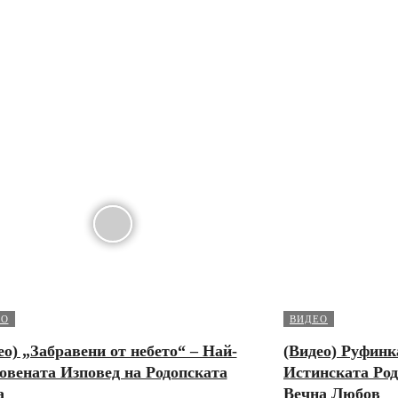
ЕО
ВИДЕО
ео) „Забравени от небето“ – Най-
(Видео) Руфинк
овената Изповед на Родопската
Истинската Род
а
Вечна Любов