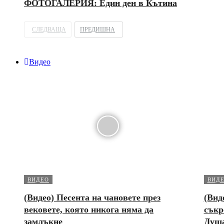
ФОТОГАЛЕРИЯ: Един ден в Кътина
СЛЕДВАЩА
ПРЕДИШНА
Видео
ВИДЕО
ВИД
(Видео) Песента на чановете през
(Вид
вековете, която никога няма да
съкр
замлъкне
Душ