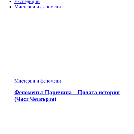
Експедиции
Мистерии и феномени
Мистерии и феномени
Феноменът Царичина – Цялата история
(Част Четвърта)