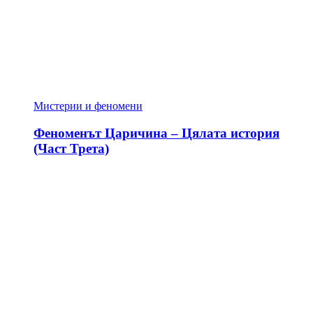
Мистерии и феномени
Феноменът Царичина – Цялата история
(Част Трета)