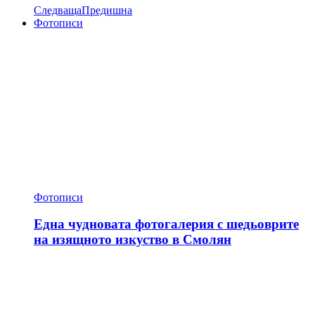
Следваща
Предишна
Фотописи
Фотописи
Една чудновата фотогалерия с шедьоврите
на изящното изкуство в Смолян