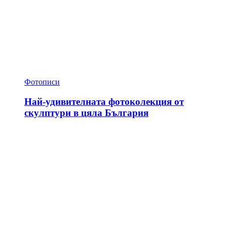
Фотописи
Най-удивителната фотоколекция от
скулптури в цяла България