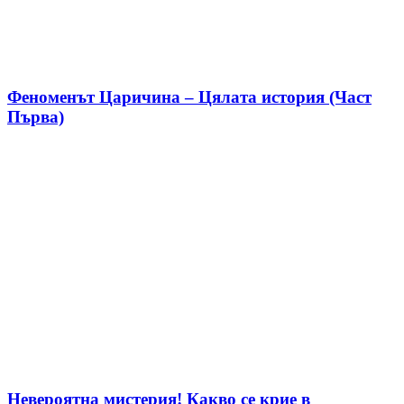
Феноменът Царичина – Цялата история (Част
Първа)
Невероятна мистерия! Какво се крие в