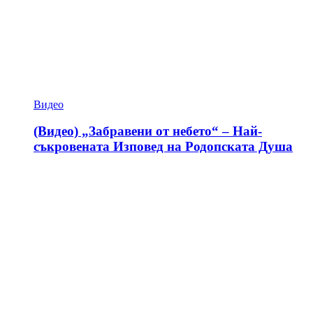
Видео
(Видео) „Забравени от небето“ – Най-
съкровената Изповед на Родопската Душа