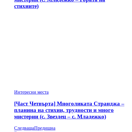
стихиите)
Интересни места
[Част Четвърта] Многоликата Странджа –
планина на стихии, трудности и много
мистерии (с. Звездец – с. Младежко)
Следваща
Предишна