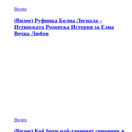
Видео
(Видео) Руфинка Болна Легнала –
Истинската Родопска История за Една
Вечна Любов
Видео
(Видео) Кой беше най-таченият свещеник в