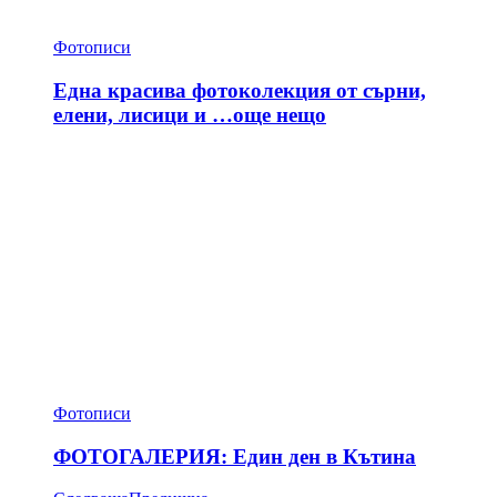
Фотописи
Една красива фотоколекция от сърни,
елени, лисици и …още нещо
Фотописи
ФОТОГАЛЕРИЯ: Един ден в Кътина