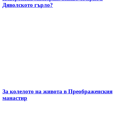
Дяволското гърло?
За колелото на живота в Преображенския
манастир