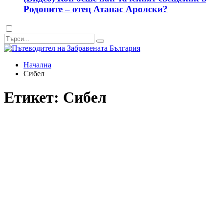
Родопите – отец Атанас Аролски?
Dark
mode
Начална
Сибел
Етикет:
Сибел