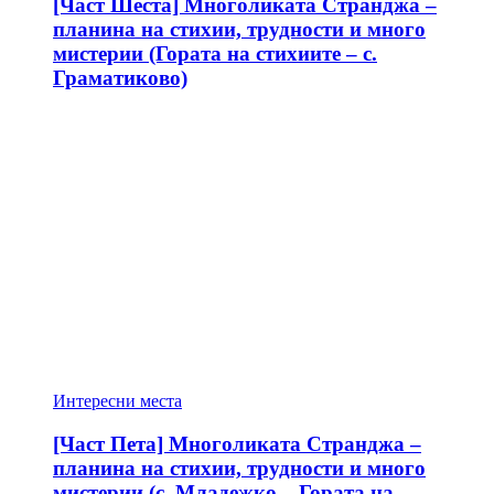
[Част Шеста] Многоликата Странджа –
планина на стихии, трудности и много
мистерии (Гората на стихиите – с.
Граматиково)
Интересни места
[Част Пета] Многоликата Странджа –
планина на стихии, трудности и много
мистерии (с. Младежко – Гората на