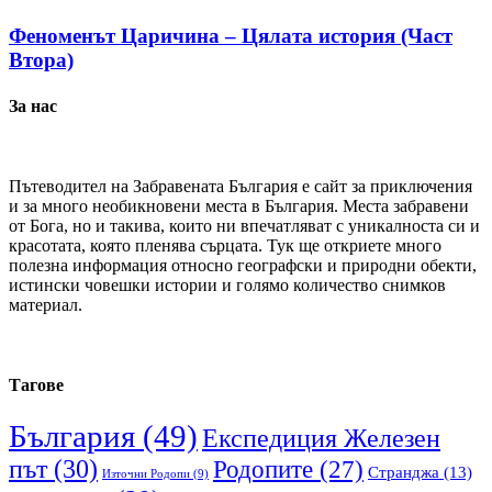
Феноменът Царичина – Цялата история (Част
Втора)
За нас
Пътеводител на Забравената България е сайт за приключения
и за много необикновени места в България. Места забравени
от Бога, но и такива, които ни впечатляват с уникалноста си и
красотата, която пленява сърцата. Тук ще откриете много
полезна информация относно географски и природни обекти,
истински човешки истории и голямо количество снимков
материал.
Тагове
България
(49)
Експедиция Железен
път
(30)
Родопите
(27)
Странджа
(13)
Източни Родопи
(9)