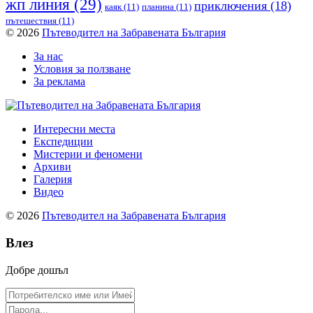
жп линия
(29)
приключения
(18)
каяк
(11)
планина
(11)
пътешествия
(11)
© 2026
Пътеводител на Забравената България
За нас
Условия за ползване
За реклама
Интересни места
Експедиции
Мистерии и феномени
Архиви
Галерия
Видео
© 2026
Пътеводител на Забравената България
Влез
Добре дошъл