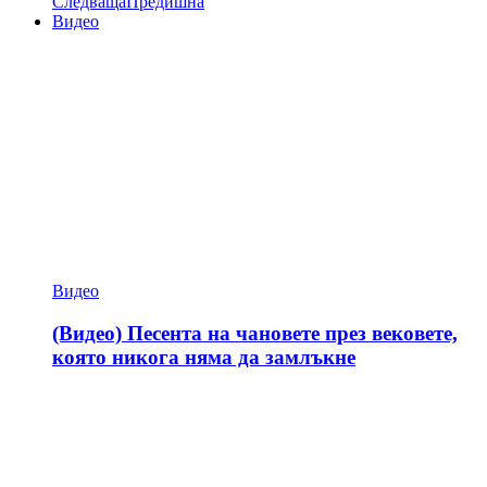
Следваща
Предишна
Видео
Видео
(Видео) Песента на чановете през вековете,
която никога няма да замлъкне