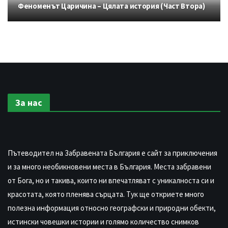
Феноменът Царичина – Цялата история (Част Втора)
За нас
Пътеводител на Забравената България е сайт за приключения
и за много необикновени места в България. Места забравени
от Бога, но и такива, които ни впечатляват с уникалноста си и
красотата, която пленява сърцата. Тук ще откриете много
полезна информация относно географски и природни обекти,
истински човешки истории и голямо количество снимков