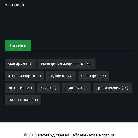
материал.
Тагове
България
(49)
Експедиция Железен път
(30)
Източни Родопи
(9)
Родопите
(27)
Странджа
(13)
жп линия
(29)
каяк
(11)
планина
(11)
приключения
(18)
пътешествия
(11)
© 2026
Пътеводител на Забравената България