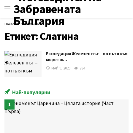
Начална
Слатина
Етикет:
Слатина
Експедиция Железен път – по пътя към
морето:…
МАЙ 9, 2020
284
Най-популярни