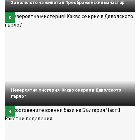
За колелото на живота в Преображенския манастир
Невероятна мистерия! Какво се крие в Дяволското
гърло?