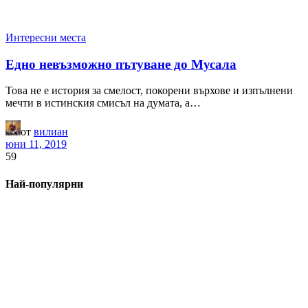
Интересни места
Едно невъзможно пътуване до Мусала
Това не е история за смелост, покорени върхове и изпълнени
мечти в истинския смисъл на думата, а…
от
вилиан
юни 11, 2019
59
Най-популярни