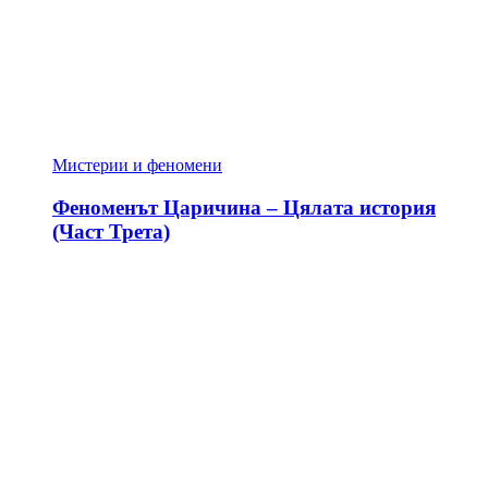
Мистерии и феномени
Феноменът Царичина – Цялата история
(Част Трета)