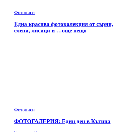
Фотописи
Една красива фотоколекция от сърни,
елени, лисици и …още нещо
Фотописи
ФОТОГАЛЕРИЯ: Един ден в Кътина