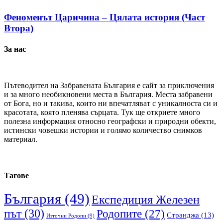
Феноменът Царичина – Цялата история (Част
Втора)
За нас
Пътеводител на Забравената България е сайт за приключения
и за много необикновени места в България. Места забравени
от Бога, но и такива, които ни впечатляват с уникалноста си и
красотата, която пленява сърцата. Тук ще откриете много
полезна информация относно географски и природни обекти,
истински човешки истории и голямо количество снимков
материал.
Тагове
България
(49)
Експедиция Железен
път
(30)
Родопите
(27)
Странджа
(13)
Източни Родопи
(9)