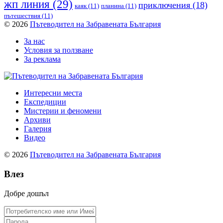
жп линия
(29)
приключения
(18)
каяк
(11)
планина
(11)
пътешествия
(11)
© 2026
Пътеводител на Забравената България
За нас
Условия за ползване
За реклама
Интересни места
Експедиции
Мистерии и феномени
Архиви
Галерия
Видео
© 2026
Пътеводител на Забравената България
Влез
Добре дошъл