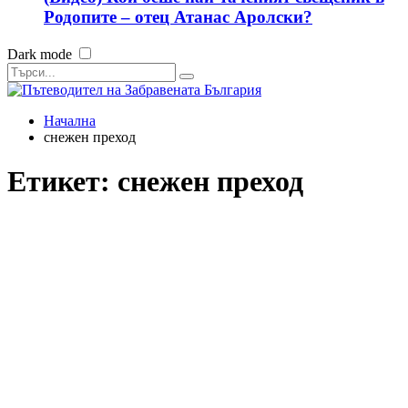
Родопите – отец Атанас Аролски?
Dark mode
Начална
снежен преход
Етикет:
снежен преход