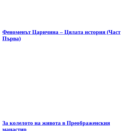
Феноменът Царичина – Цялата история (Част
Първа)
За колелото на живота в Преображенския
манастир