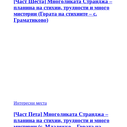
[Част Шеста] Многоликата Странджа –
планина на стихии, трудности и много
мистерии (Гората на стихиите – с.
Граматиково)
Интересни места
[Част Пета] Многоликата Странджа –
планина на стихии, трудности и много
мистерии (с. Младежко – Гората на