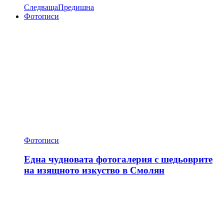
Следваща
Предишна
Фотописи
Фотописи
Една чудновата фотогалерия с шедьоврите
на изящното изкуство в Смолян