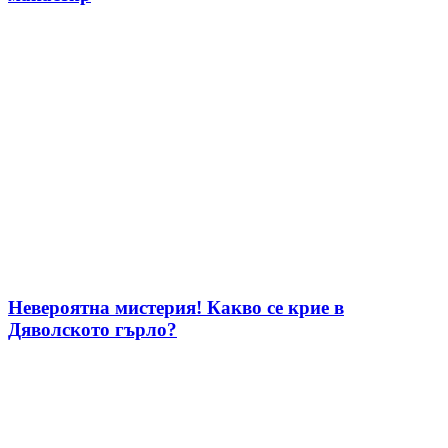
Невероятна мистерия! Какво се крие в
Дяволското гърло?