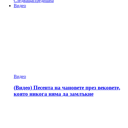
Следваща
Предишна
Видео
Видео
(Видео) Песента на чановете през вековете,
която никога няма да замлъкне