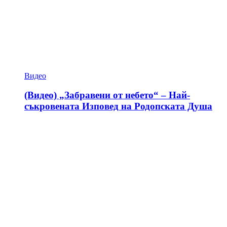
Видео
(Видео) „Забравени от небето“ – Най-
съкровената Изповед на Родопската Душа