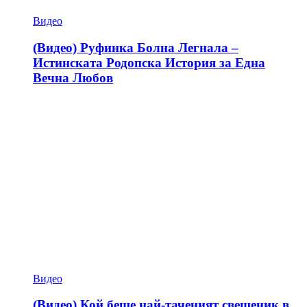
Видео
(Видео) Руфинка Болна Легнала –
Истинската Родопска История за Една
Вечна Любов
Видео
(Видео) Кой беше най-таченият свещеник в