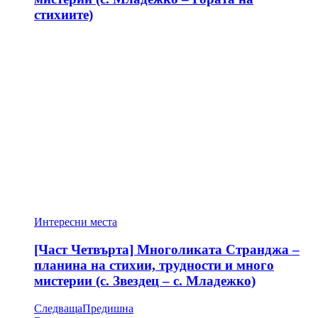
стихиите)
Интересни места
[Част Четвърта] Многоликата Странджа –
планина на стихии, трудности и много
мистерии (с. Звездец – с. Младежко)
Следваща
Предишна