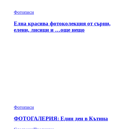
Фотописи
Една красива фотоколекция от сърни,
елени, лисици и …още нещо
Фотописи
ФОТОГАЛЕРИЯ: Един ден в Кътина