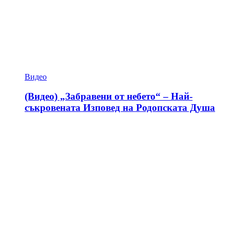
Видео
(Видео) „Забравени от небето“ – Най-
съкровената Изповед на Родопската Душа