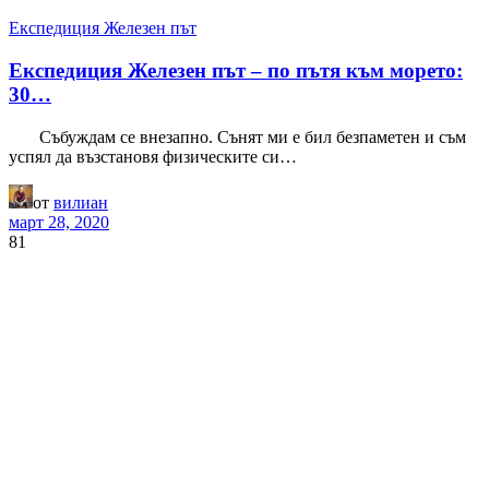
Експедиция Железен път
Експедиция Железен път – по пътя към морето:
30…
Събуждам се внезапно. Сънят ми е бил безпаметен и съм
успял да възстановя физическите си…
от
вилиан
март 28, 2020
81