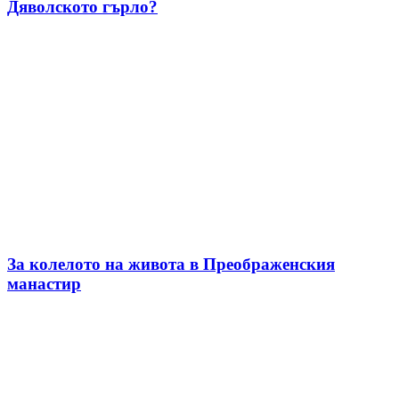
Дяволското гърло?
За колелото на живота в Преображенския
манастир