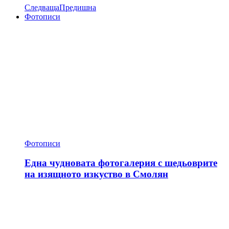
Следваща
Предишна
Фотописи
Фотописи
Една чудновата фотогалерия с шедьоврите
на изящното изкуство в Смолян