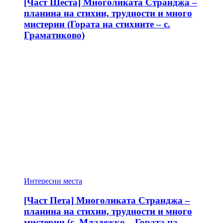
[Част Шеста] Многоликата Странджа –
планина на стихии, трудности и много
мистерии (Гората на стихиите – с.
Граматиково)
Интересни места
[Част Пета] Многоликата Странджа –
планина на стихии, трудности и много
мистерии (с. Младежко – Гората на