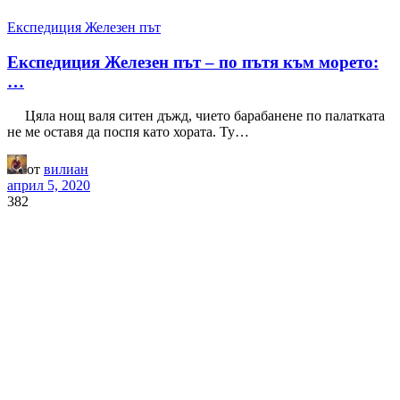
Експедиция Железен път
Експедиция Железен път – по пътя към морето:
…
Цяла нощ валя ситен дъжд, чието барабанене по палатката
не ме оставя да поспя като хората. Ту…
от
вилиан
април 5, 2020
382