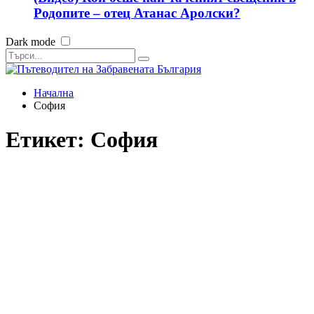
Родопите – отец Атанас Аролски?
Dark mode
Начална
София
Етикет:
София