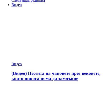
Следваща
Предишна
Видео
Видео
(Видео) Песента на чановете през вековете,
която никога няма да замлъкне