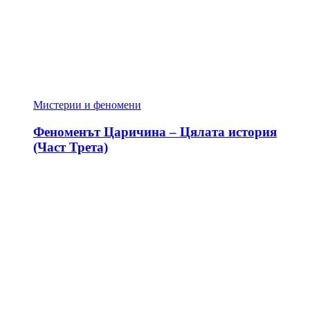
Мистерии и феномени
Феноменът Царичина – Цялата история
(Част Трета)