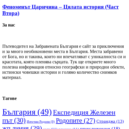
Феноменът Царичина – Цялата история (Част
Втора)
За нас
Пътеводител на Забравената България е сайт за приключения
и за много необикновени места в България. Места забравени
от Бога, но и такива, които ни впечатляват с уникалноста си и
красотата, която пленява сърцата. Тук ще откриете много
полезна информация относно географски и природни обекти,
истински човешки истории и голямо количество снимков
материал.
Тагове
България
(49)
Експедиция Железен
път
(30)
Родопите
(27)
Странджа
(13)
Източни Родопи
(9)
жп линия
(29)
приключения
(18)