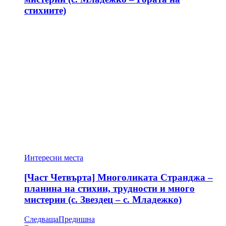
стихиите)
Интересни места
[Част Четвърта] Многоликата Странджа –
планина на стихии, трудности и много
мистерии (с. Звездец – с. Младежко)
Следваща
Предишна