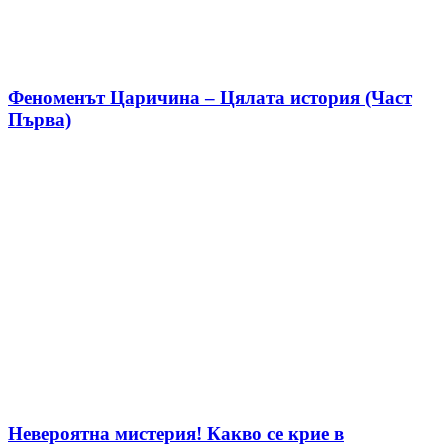
Феноменът Царичина – Цялата история (Част
Първа)
Невероятна мистерия! Какво се крие в