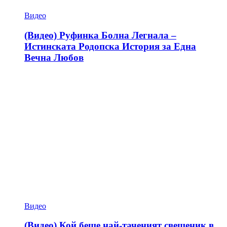
Видео
(Видео) Руфинка Болна Легнала –
Истинската Родопска История за Една
Вечна Любов
Видео
(Видео) Кой беше най-таченият свещеник в