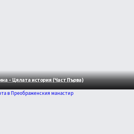
на – Цялата история (Част Първа)