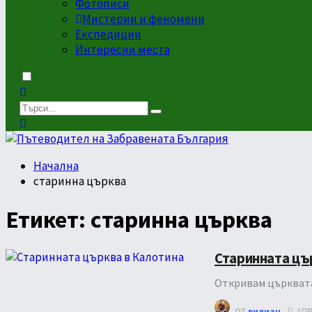
Фотописи
Мистерии и феномени
Експедиции
Интересни места
Dark
mode
Начална
старинна църква
Етикет:
старинна църква
Старинната цъ
Откривам църквата
ОТ
вилиан
АПР