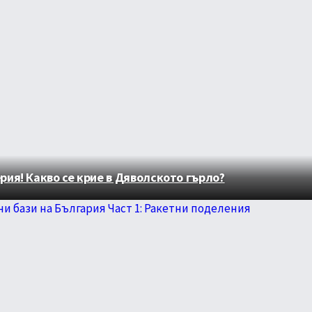
ия! Какво се крие в Дяволското гърло?