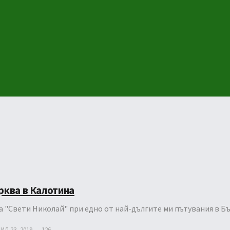
рква в Калотина
 "Свети Николай" при едно от най-дългите ми пътувания в Б
ИЛ 23, 2019
126