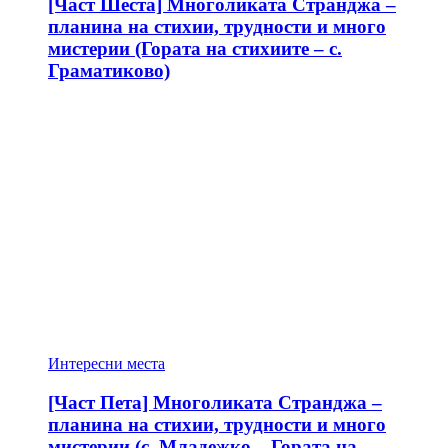
[Част Шеста] Многоликата Странджа –
планина на стихии, трудности и много
мистерии (Гората на стихиите – с.
Граматиково)
Интересни места
[Част Пета] Многоликата Странджа –
планина на стихии, трудности и много
мистерии (с. Младежко – Гората на