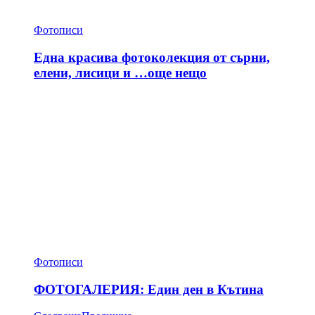
Фотописи
Една красива фотоколекция от сърни,
елени, лисици и …още нещо
Фотописи
ФОТОГАЛЕРИЯ: Един ден в Кътина