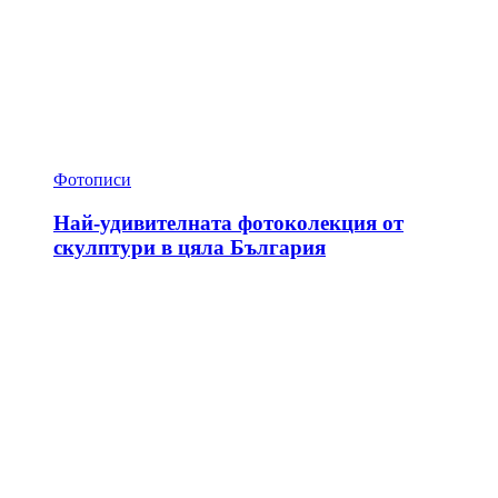
Фотописи
Най-удивителната фотоколекция от
скулптури в цяла България