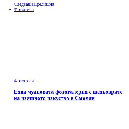
Следваща
Предишна
Фотописи
Фотописи
Една чудновата фотогалерия с шедьоврите
на изящното изкуство в Смолян