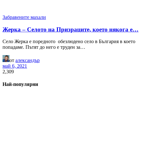
Забравените махали
Жерка – Селото на Призраците, което някога е…
Село Жерка е поредното обезлюдено село в България в което
попадаме. Пътят до него е труден за…
от
александър
май 6, 2021
2,309
Най-популярни