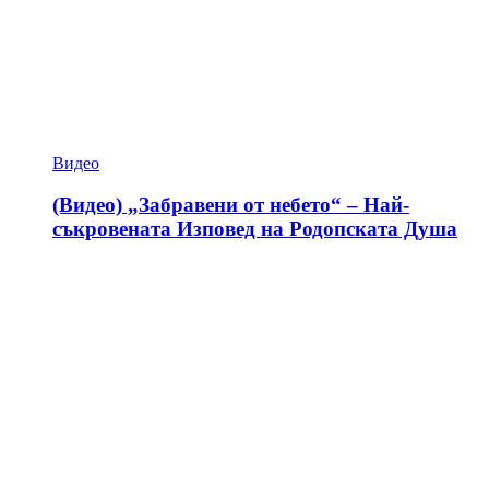
Видео
(Видео) „Забравени от небето“ – Най-
съкровената Изповед на Родопската Душа