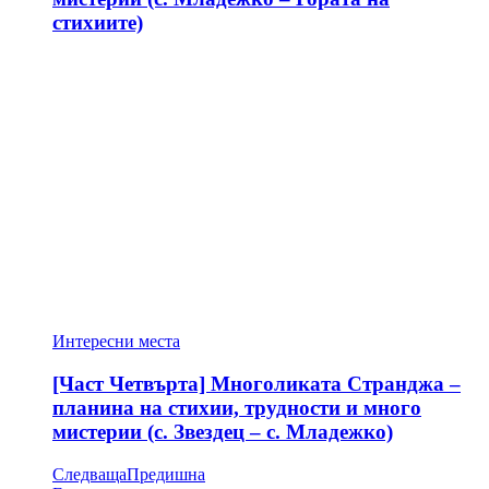
стихиите)
Интересни места
[Част Четвърта] Многоликата Странджа –
планина на стихии, трудности и много
мистерии (с. Звездец – с. Младежко)
Следваща
Предишна