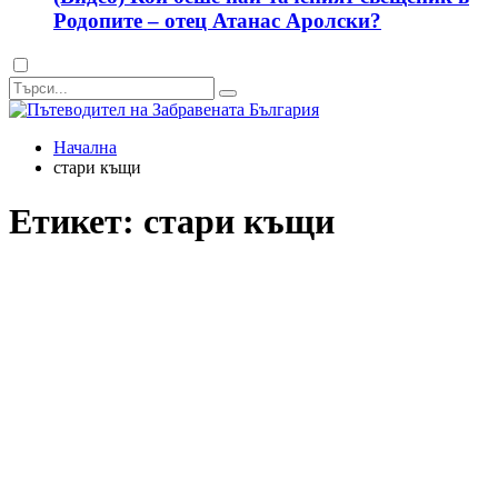
Родопите – отец Атанас Аролски?
Dark
mode
Начална
стари къщи
Етикет:
стари къщи