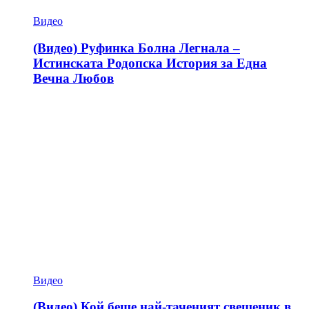
Видео
(Видео) Руфинка Болна Легнала –
Истинската Родопска История за Една
Вечна Любов
Видео
(Видео) Кой беше най-таченият свещеник в