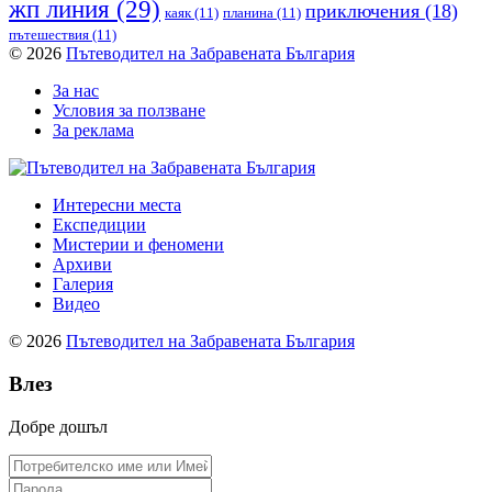
жп линия
(29)
приключения
(18)
каяк
(11)
планина
(11)
пътешествия
(11)
© 2026
Пътеводител на Забравената България
За нас
Условия за ползване
За реклама
Интересни места
Експедиции
Мистерии и феномени
Архиви
Галерия
Видео
© 2026
Пътеводител на Забравената България
Влез
Добре дошъл