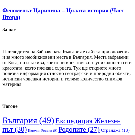
Феноменът Царичина – Цялата история (Част
Втора)
За нас
Пътеводител на Забравената България е сайт за приключения
и за много необикновени места в България. Места забравени
от Бога, но и такива, които ни впечатляват с уникалноста си и
красотата, която пленява сърцата. Тук ще откриете много
полезна информация относно географски и природни обекти,
истински човешки истории и голямо количество снимков
материал.
Тагове
България
(49)
Експедиция Железен
път
(30)
Родопите
(27)
Странджа
(13)
Източни Родопи
(9)