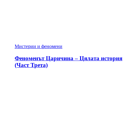
Мистерии и феномени
Феноменът Царичина – Цялата история
(Част Трета)