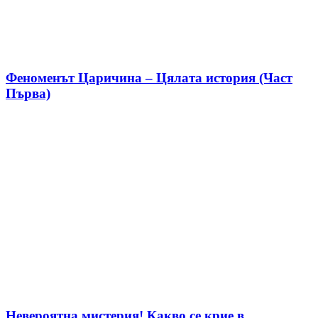
Феноменът Царичина – Цялата история (Част
Първа)
Невероятна мистерия! Какво се крие в