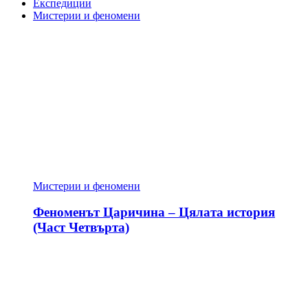
Експедиции
Мистерии и феномени
Мистерии и феномени
Феноменът Царичина – Цялата история
(Част Четвърта)