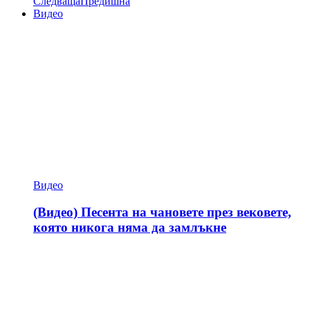
Следваща
Предишна
Видео
Видео
(Видео) Песента на чановете през вековете,
която никога няма да замлъкне