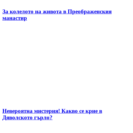
За колелото на живота в Преображенския
манастир
Невероятна мистерия! Какво се крие в
Дяволското гърло?