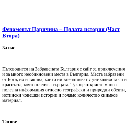
Феноменът Царичина – Цялата история (Част
Втора)
За нас
Пътеводител на Забравената България е сайт за приключения
и за много необикновени места в България. Места забравени
от Бога, но и такива, които ни впечатляват с уникалноста си и
красотата, която пленява сърцата. Тук ще откриете много
полезна информация относно географски и природни обекти,
истински човешки истории и голямо количество снимков
материал.
Тагове