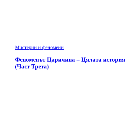
Мистерии и феномени
Феноменът Царичина – Цялата история
(Част Трета)