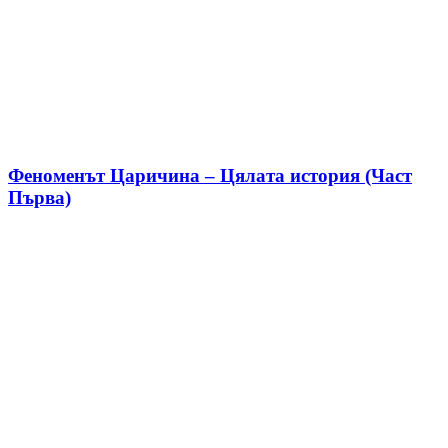
Феноменът Царичина – Цялата история (Част
Първа)