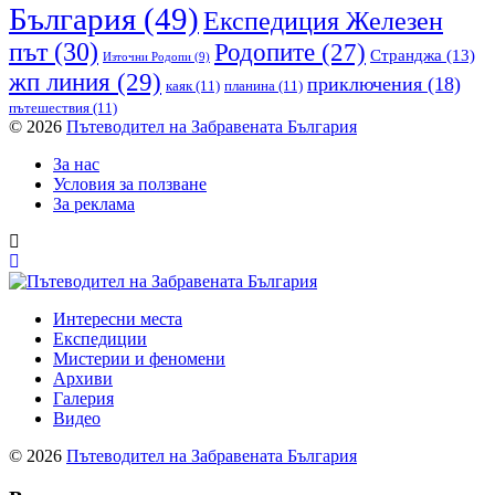
България
(49)
Експедиция Железен
път
(30)
Родопите
(27)
Странджа
(13)
Източни Родопи
(9)
жп линия
(29)
приключения
(18)
каяк
(11)
планина
(11)
пътешествия
(11)
© 2026
Пътеводител на Забравената България
За нас
Условия за ползване
За реклама
Интересни места
Експедиции
Мистерии и феномени
Архиви
Галерия
Видео
© 2026
Пътеводител на Забравената България