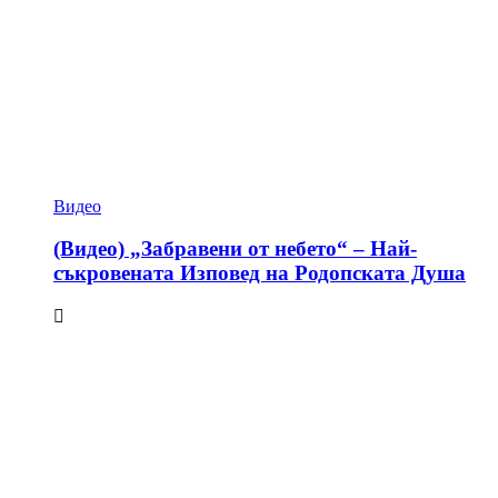
Видео
(Видео) „Забравени от небето“ – Най-
съкровената Изповед на Родопската Душа