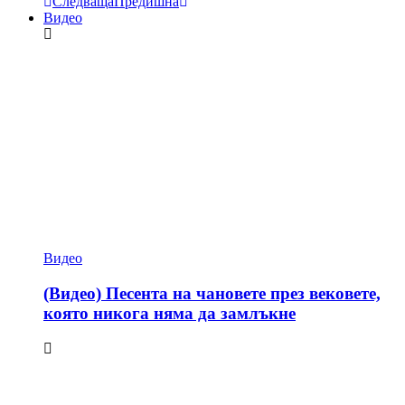
Следваща
Предишна
Видео
Видео
(Видео) Песента на чановете през вековете,
която никога няма да замлъкне