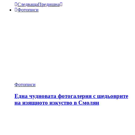
Следваща
Предишна
Фотописи
Фотописи
Една чудновата фотогалерия с шедьоврите
на изящното изкуство в Смолян