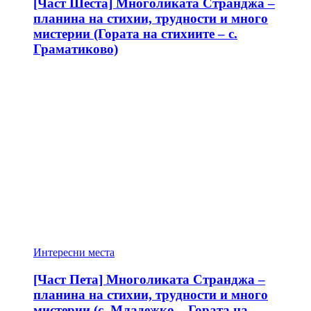
[Част Шеста] Многоликата Странджа –
планина на стихии, трудности и много
мистерии (Гората на стихиите – с.
Граматиково)
Интересни места
[Част Пета] Многоликата Странджа –
планина на стихии, трудности и много
мистерии (с. Младежко – Гората на