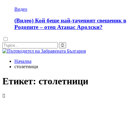
Видео
(Видео) Кой беше най-таченият свещеник в
Родопите – отец Атанас Аролски?
Dark
mode
Начална
столетници
Етикет:
столетници