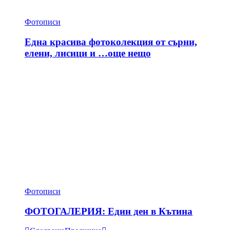
Фотописи
Една красива фотоколекция от сърни,
елени, лисици и …още нещо
Фотописи
ФОТОГАЛЕРИЯ: Един ден в Кътина