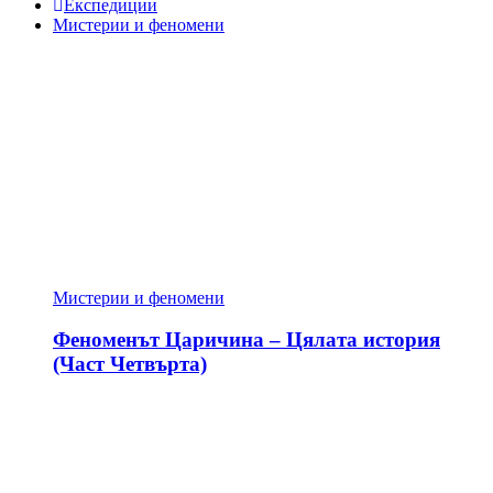
Експедиции
Мистерии и феномени
Мистерии и феномени
Феноменът Царичина – Цялата история
(Част Четвърта)