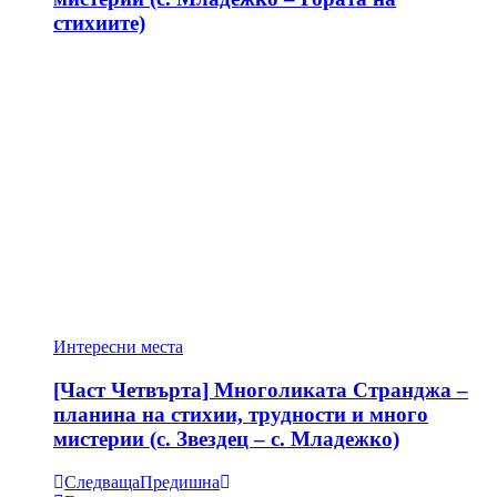
стихиите)
Интересни места
[Част Четвърта] Многоликата Странджа –
планина на стихии, трудности и много
мистерии (с. Звездец – с. Младежко)
Следваща
Предишна