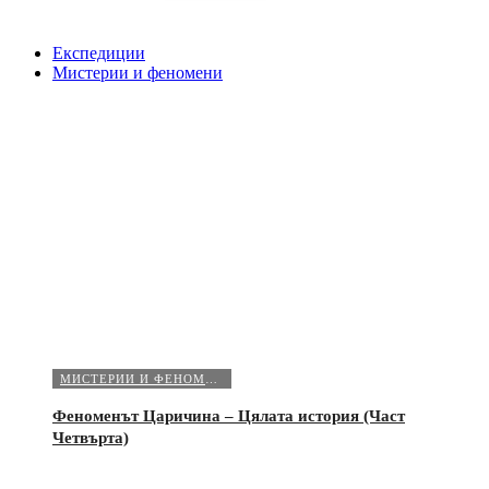
Експедиции
Мистерии и феномени
МИСТЕРИИ И ФЕНОМЕНИ
Феноменът Царичина – Цялата история (Част
Четвърта)