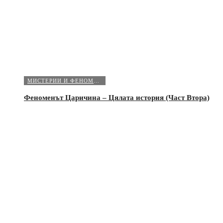
МИСТЕРИИ И ФЕНОМЕНИ
Феноменът Царичина – Цялата история (Част Втора)