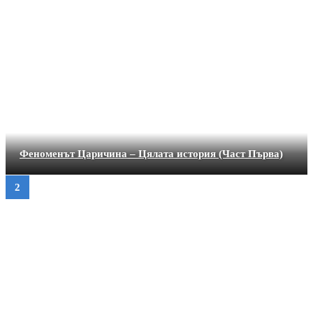
Феноменът Царичина – Цялата история (Част Първа)