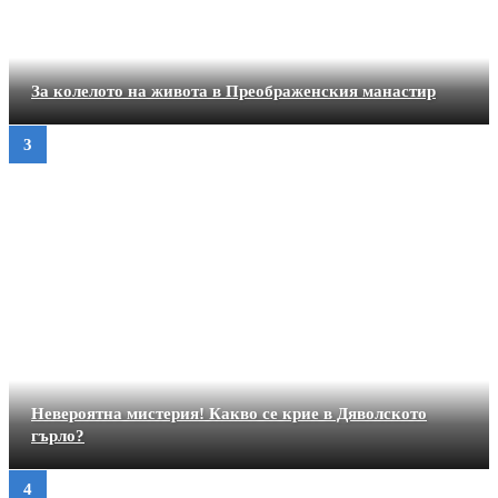
За колелото на живота в Преображенския манастир
Невероятна мистерия! Какво се крие в Дяволското
гърло?