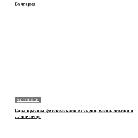
България
ФОТОПИСИ
Една красива фотоколекция от сърни, елени, лисици и
…още нещо