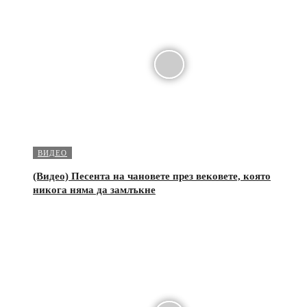
ВИДЕО
(Видео) Песента на чановете през вековете, която
никога няма да замлъкне