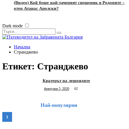
(Видео) Кой беше най-таченият свещеник в Родопите –
отец Атанас Аролски?
Dark mode
Начална
Странджево
Етикет:
Странджево
Кратерът на лешоядите
февруари 5, 2020
62
Най-популярни