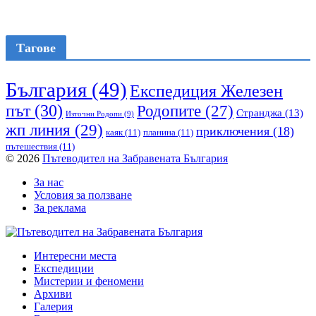
Тагове
България
(49)
Експедиция Железен
път
(30)
Родопите
(27)
Странджа
(13)
Източни Родопи
(9)
жп линия
(29)
приключения
(18)
каяк
(11)
планина
(11)
пътешествия
(11)
© 2026
Пътеводител на Забравената България
За нас
Условия за ползване
За реклама
Интересни места
Експедиции
Мистерии и феномени
Архиви
Галерия