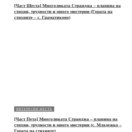
[Част Шеста] Многоликата Странджа – планина на
стихии, трудности и много мистерии (Гората на
стихиите – с. Граматиково)
ИНТЕРЕСНИ МЕСТА
[Част Пета] Многоликата Странджа – планина на
стихии, трудности и много мистерии (с. Младежко –
Гората на стихиите)