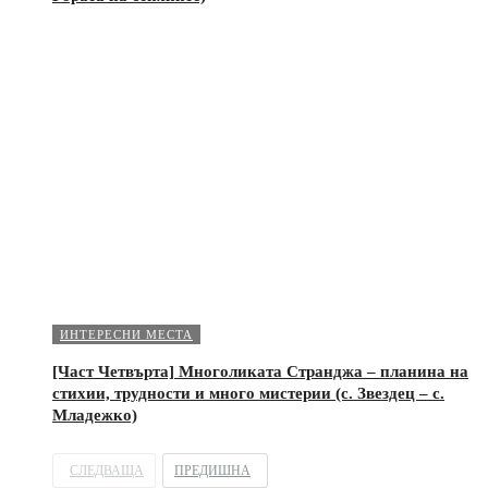
ИНТЕРЕСНИ МЕСТА
[Част Четвърта] Многоликата Странджа – планина на
стихии, трудности и много мистерии (с. Звездец – с.
Младежко)
СЛЕДВАЩА
ПРЕДИШНА