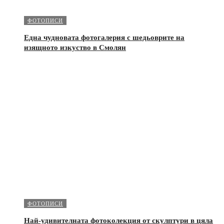
ФОТОПИСИ
Една чудновата фотогалерия с шедьоврите на
изящното изкуство в Смолян
ФОТОПИСИ
Най-удивителната фотоколекция от скулптури в цяла