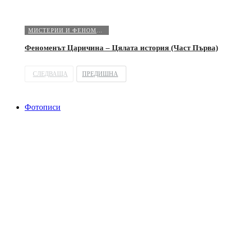
МИСТЕРИИ И ФЕНОМЕНИ
Феноменът Царичина – Цялата история (Част Първа)
СЛЕДВАЩА
ПРЕДИШНА
Фотописи