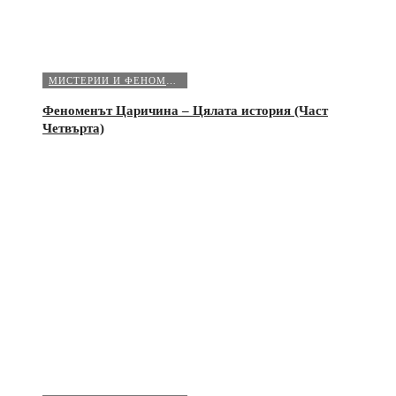
МИСТЕРИИ И ФЕНОМЕНИ
Феноменът Царичина – Цялата история (Част
Четвърта)