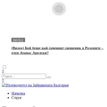
ВИДЕО
(Видео) Кой беше най-таченият свещеник в Родопите –
отец Атанас Аролски?
Dark
mode
Начална
Струя