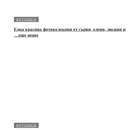
ФОТОПИСИ
Една красива фотоколекция от сърни, елени, лисици и
…още нещо
ФОТОПИСИ