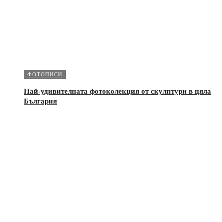
ФОТОПИСИ
Най-удивителната фотоколекция от скулптури в цяла
България