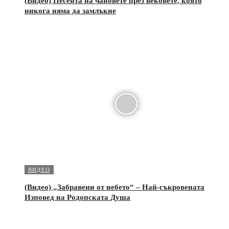
(Видео) Песента на чановете през вековете, която
никога няма да замлъкне
ВИДЕО
(Видео) „Забравени от небето“ – Най-съкровената
Изповед на Родопската Душа