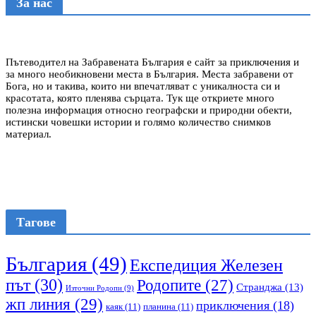
За нас
Пътеводител на Забравената България е сайт за приключения и
за много необикновени места в България. Места забравени от
Бога, но и такива, които ни впечатляват с уникалноста си и
красотата, която пленява сърцата. Тук ще откриете много
полезна информация относно географски и природни обекти,
истински човешки истории и голямо количество снимков
материал.
Тагове
България
(49)
Експедиция Железен
път
(30)
Родопите
(27)
Странджа
(13)
Източни Родопи
(9)
жп линия
(29)
приключения
(18)
каяк
(11)
планина
(11)