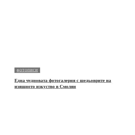
ФОТОПИСИ
Една чудновата фотогалерия с шедьоврите на
изящното изкуство в Смолян