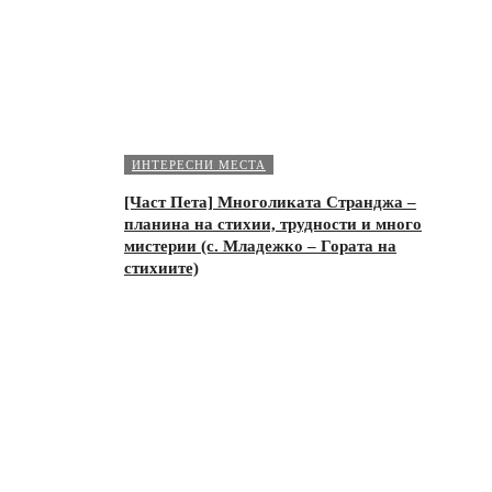
ИНТЕРЕСНИ МЕСТА
[Част Пета] Многоликата Странджа –
планина на стихии, трудности и много
мистерии (с. Младежко – Гората на
стихиите)