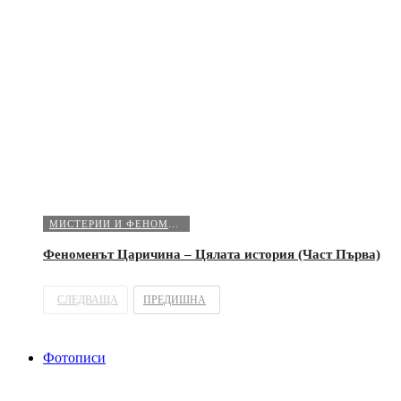
МИСТЕРИИ И ФЕНОМЕНИ
Феноменът Царичина – Цялата история (Част Първа)
СЛЕДВАЩА
ПРЕДИШНА
Фотописи