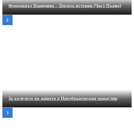
Феноменът Царичина – Цялата история (Част Първа)
За колелото на живота в Преображенския манастир