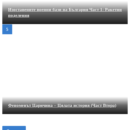
Изоставените военни бази на България Част 1: Ракетни
поделения
Феноменът Царичина – Цялата история (Част Втора)