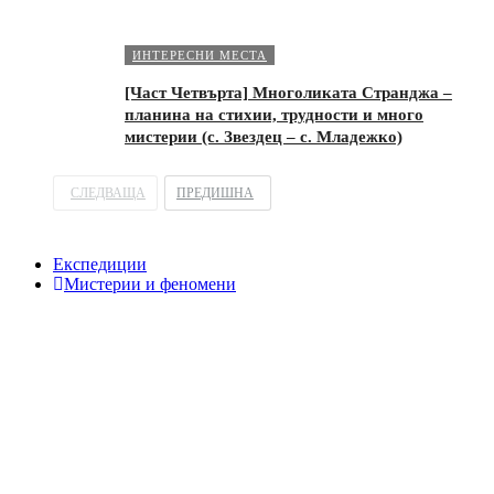
ИНТЕРЕСНИ МЕСТА
[Част Четвърта] Многоликата Странджа –
планина на стихии, трудности и много
мистерии (с. Звездец – с. Младежко)
СЛЕДВАЩА
ПРЕДИШНА
Експедиции
Мистерии и феномени