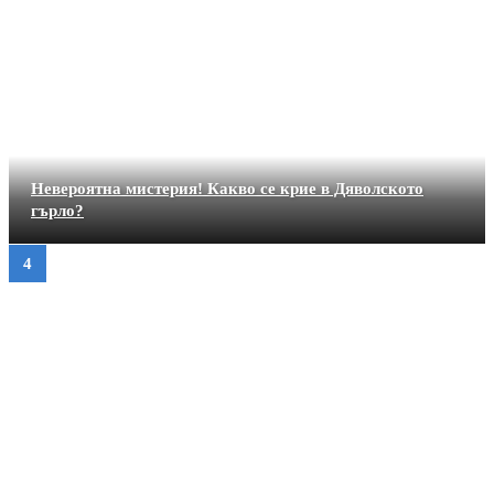
Невероятна мистерия! Какво се крие в Дяволското
гърло?