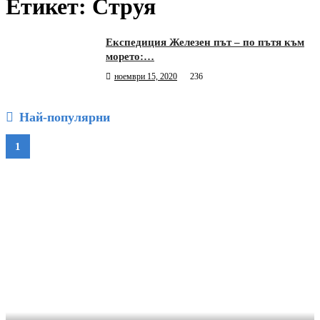
Етикет:
Струя
Експедиция Железен път – по пътя към
морето:…
ноември 15, 2020
236
Най-популярни