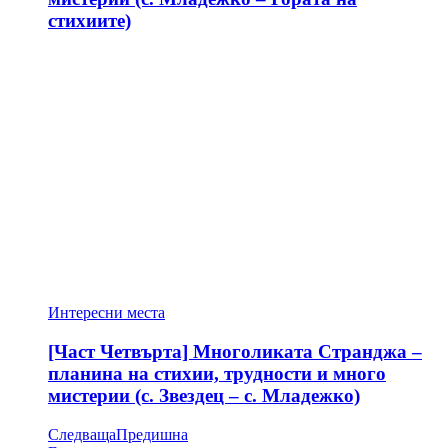
стихиите)
Интересни места
[Част Четвърта] Многоликата Странджа –
планина на стихии, трудности и много
мистерии (с. Звездец – с. Младежко)
Следваща
Предишна