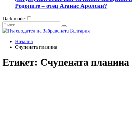
Родопите – отец Атанас Аролски?
Dark mode
Начална
Счупената планина
Етикет:
Счупената планина