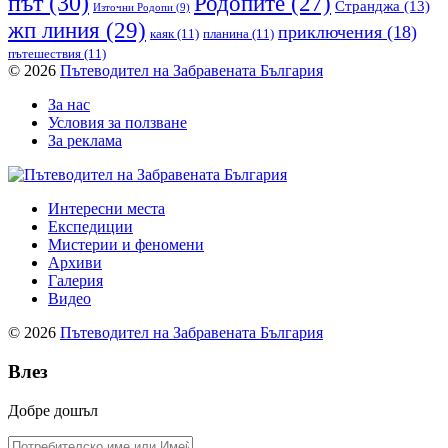
път
(30)
Родопите
(27)
Странджа
(13)
Източни Родопи
(9)
жп линия
(29)
приключения
(18)
каяк
(11)
планина
(11)
пътешествия
(11)
© 2026
Пътеводител на Забравената България
За нас
Условия за ползване
За реклама
Интересни места
Експедиции
Мистерии и феномени
Архиви
Галерия
Видео
© 2026
Пътеводител на Забравената България
Влез
Добре дошъл