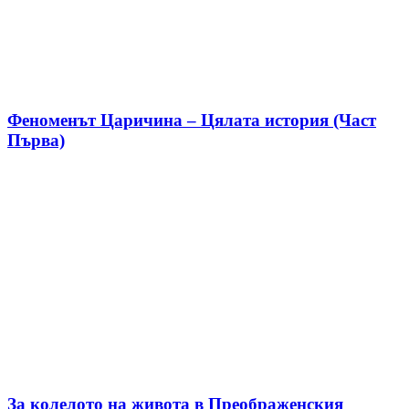
Феноменът Царичина – Цялата история (Част
Първа)
За колелото на живота в Преображенския