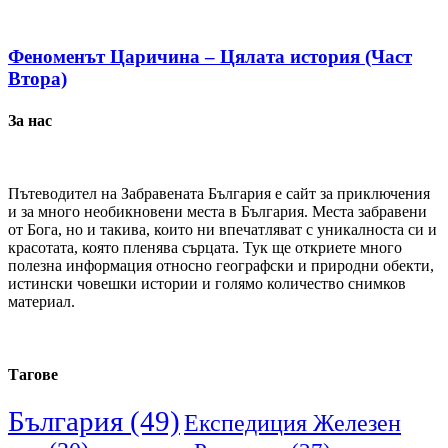
Феноменът Царичина – Цялата история (Част
Втора)
За нас
Пътеводител на Забравената България е сайт за приключения
и за много необикновени места в България. Места забравени
от Бога, но и такива, които ни впечатляват с уникалноста си и
красотата, която пленява сърцата. Тук ще откриете много
полезна информация относно географски и природни обекти,
истински човешки истории и голямо количество снимков
материал.
Тагове
България
(49)
Експедиция Железен