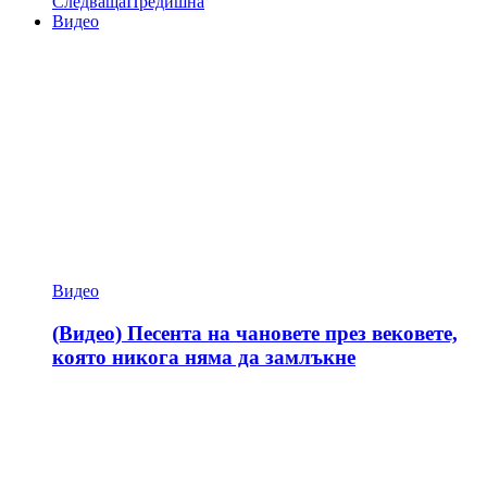
Следваща
Предишна
Видео
Видео
(Видео) Песента на чановете през вековете,
която никога няма да замлъкне