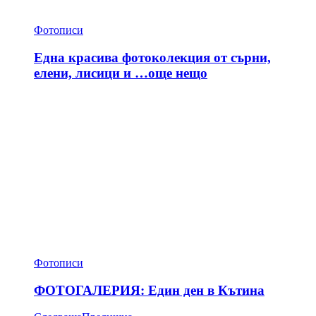
Фотописи
Една красива фотоколекция от сърни,
елени, лисици и …още нещо
Фотописи
ФОТОГАЛЕРИЯ: Един ден в Кътина