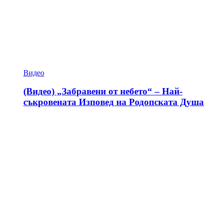
Видео
(Видео) „Забравени от небето“ – Най-
съкровената Изповед на Родопската Душа