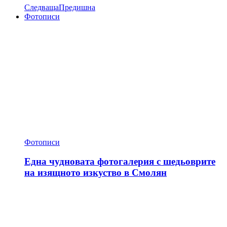
Следваща
Предишна
Фотописи
Фотописи
Една чудновата фотогалерия с шедьоврите
на изящното изкуство в Смолян