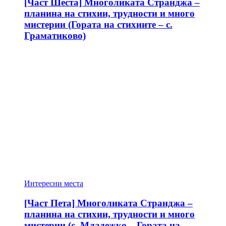
[Част Шеста] Многоликата Странджа –
планина на стихии, трудности и много
мистерии (Гората на стихиите – с.
Граматиково)
Интересни места
[Част Пета] Многоликата Странджа –
планина на стихии, трудности и много
мистерии (с. Младежко – Гората на