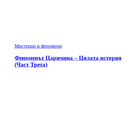
Мистерии и феномени
Феноменът Царичина – Цялата история
(Част Трета)