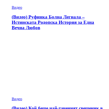
Видео
(Видео) Руфинка Болна Легнала –
Истинската Родопска История за Една
Вечна Любов
Видео
(Видео) Кой беше най-таченият свещеник в