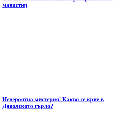
манастир
Невероятна мистерия! Какво се крие в
Дяволското гърло?