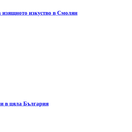
а изящното изкуство в Смолян
и в цяла България