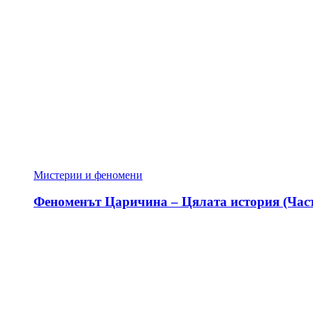
Мистерии и феномени
Феноменът Царичина – Цялата история (Част