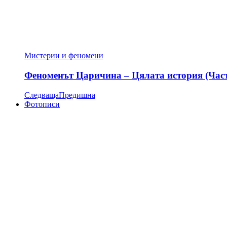
Мистерии и феномени
Феноменът Царичина – Цялата история (Час
Следваща
Предишна
Фотописи