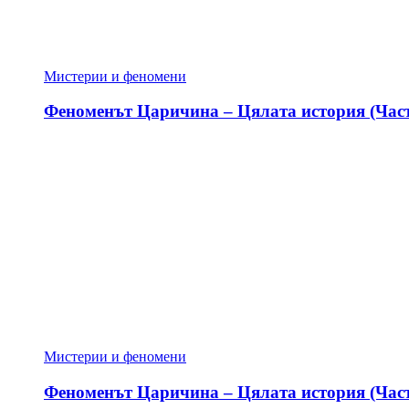
Мистерии и феномени
Феноменът Царичина – Цялата история (Част
Мистерии и феномени
Феноменът Царичина – Цялата история (Част