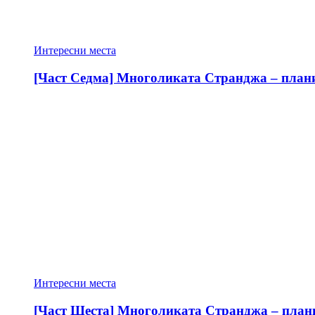
Интересни места
[Част Седма] Многоликата Странджа – планин
Интересни места
[Част Шеста] Многоликата Странджа – планин