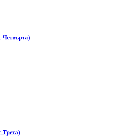
 Четвърта)
 Трета)