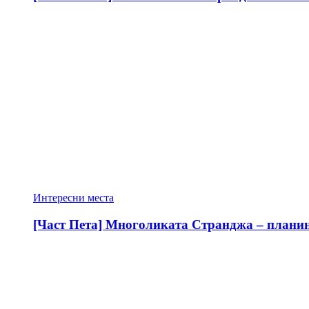
Интересни места
[Част Пета] Многоликата Странджа – планина