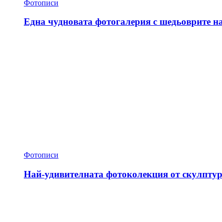
Фотописи
Една чудновата фотогалерия с шедьоврите н
Фотописи
Най-удивителната фотоколекция от скулптур