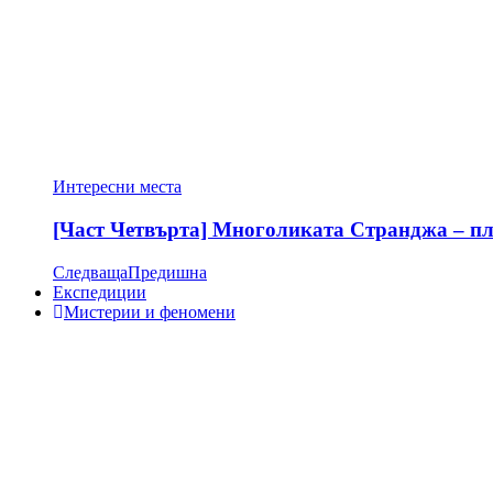
Интересни места
[Част Четвърта] Многоликата Странджа – пла
Следваща
Предишна
Експедиции
Мистерии и феномени