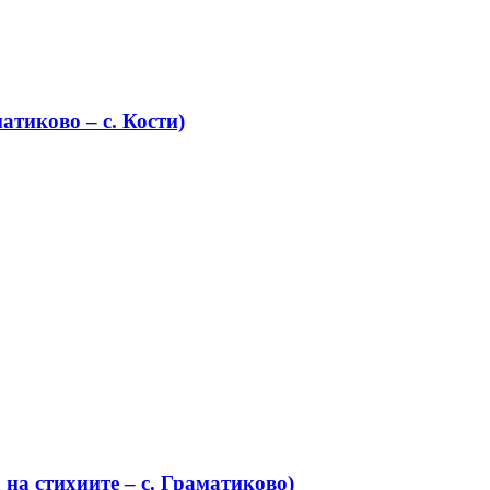
атиково – с. Кости)
на стихиите – с. Граматиково)