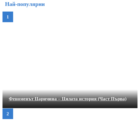
Най-популярни
Феноменът Царичина – Цялата история (Част Първа)