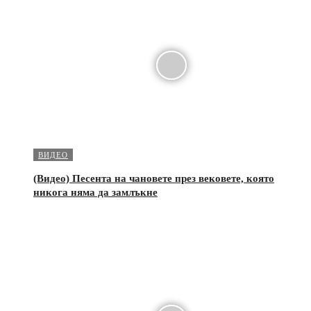
ВИДЕО
(Видео) Песента на чановете през вековете, която
никога няма да замлъкне