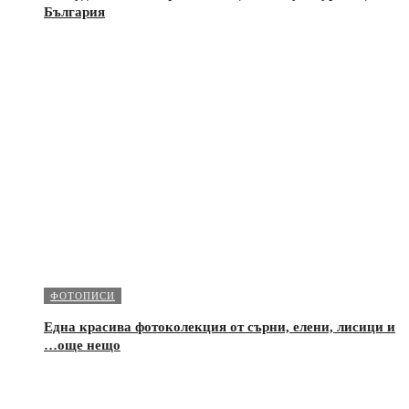
България
ФОТОПИСИ
Една красива фотоколекция от сърни, елени, лисици и
…още нещо