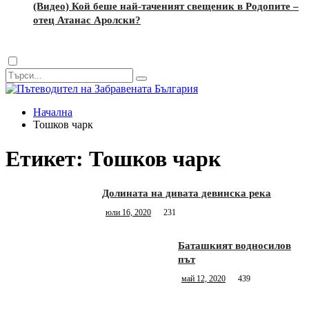
(Видео) Кой беше най-таченият свещеник в Родопите –
отец Атанас Аролски?
Dark
mode
Начална
Тошков чарк
Етикет:
Тошков чарк
Долината на дивата девинска река
юли 16, 2020
231
Баташкият водносилов
път
май 12, 2020
439