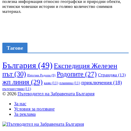
полезна информация относно географски и природни обекти,
истински човешки истории и голямо количество снимков
материал.
Тагове
България
(49)
Експедиция Железен
път
(30)
Родопите
(27)
Странджа
(13)
Източни Родопи
(9)
жп линия
(29)
приключения
(18)
каяк
(11)
планина
(11)
пътешествия
(11)
© 2026
Пътеводител на Забравената България
За нас
Условия за ползване
За реклама