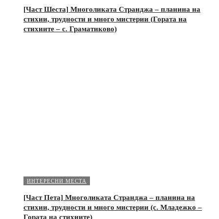
[Част Шеста] Многоликата Странджа – планина на
стихии, трудности и много мистерии (Гората на
стихиите – с. Граматиково)
ИНТЕРЕСНИ МЕСТА
[Част Пета] Многоликата Странджа – планина на
стихии, трудности и много мистерии (с. Младежко –
Гората на стихиите)