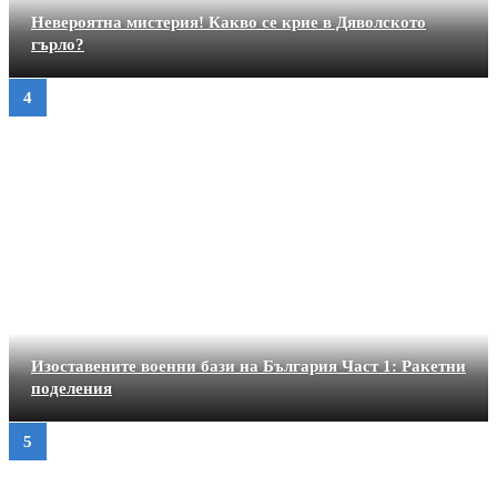
Невероятна мистерия! Какво се крие в Дяволското
гърло?
Изоставените военни бази на България Част 1: Ракетни
поделения