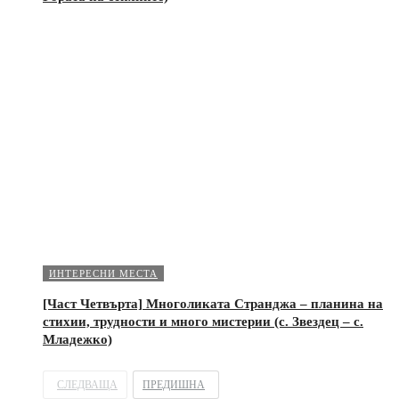
ИНТЕРЕСНИ МЕСТА
[Част Четвърта] Многоликата Странджа – планина на
стихии, трудности и много мистерии (с. Звездец – с.
Младежко)
СЛЕДВАЩА
ПРЕДИШНА