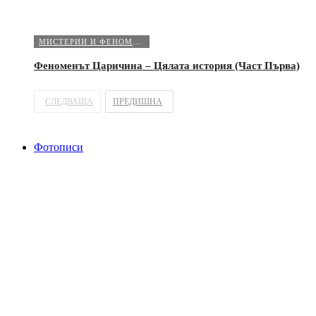
МИСТЕРИИ И ФЕНОМЕНИ
Феноменът Царичина – Цялата история (Част Първа)
СЛЕДВАЩА
ПРЕДИШНА
Фотописи