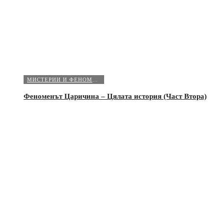
МИСТЕРИИ И ФЕНОМЕНИ
Феноменът Царичина – Цялата история (Част Втора)