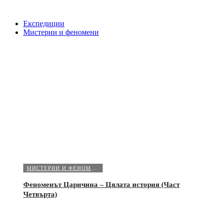
Експедиции
Мистерии и феномени
МИСТЕРИИ И ФЕНОМЕНИ
Феноменът Царичина – Цялата история (Част
Четвърта)