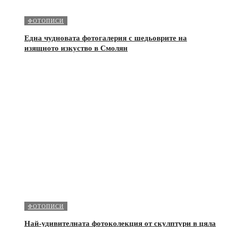
ФОТОПИСИ
Една чудновата фотогалерия с шедьоврите на
изящното изкуство в Смолян
ФОТОПИСИ
Най-удивителната фотоколекция от скулптури в цяла