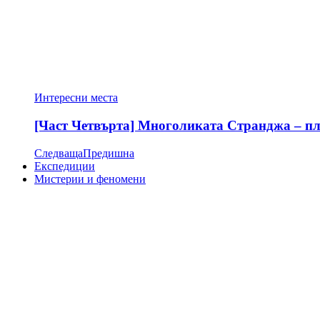
Интересни места
[Част Четвърта] Многоликата Странджа – пла
Следваща
Предишна
Експедиции
Мистерии и феномени