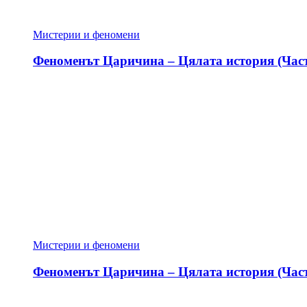
Мистерии и феномени
Феноменът Царичина – Цялата история (Част
Мистерии и феномени
Феноменът Царичина – Цялата история (Част