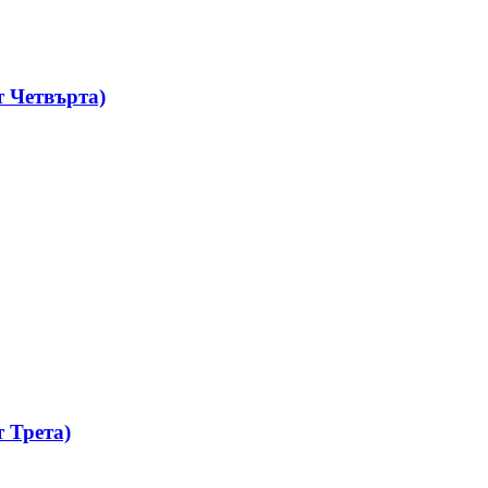
 Четвърта)
 Трета)