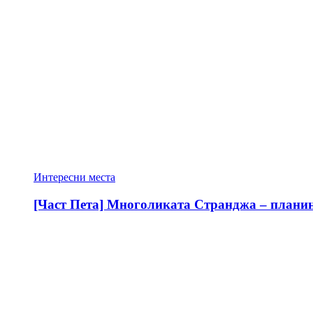
Интересни места
[Част Пета] Многоликата Странджа – планина