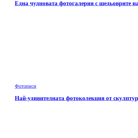
Една чудновата фотогалерия с шедьоврите н
Фотописи
Най-удивителната фотоколекция от скулптур