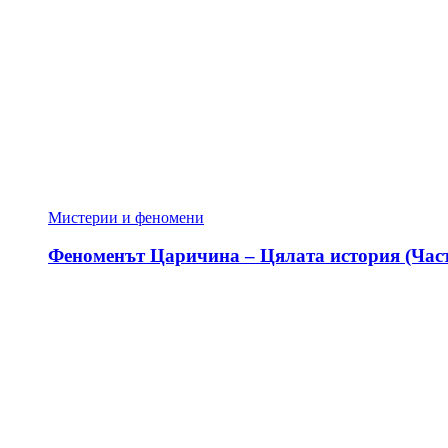
Мистерии и феномени
Феноменът Царичина – Цялата история (Част