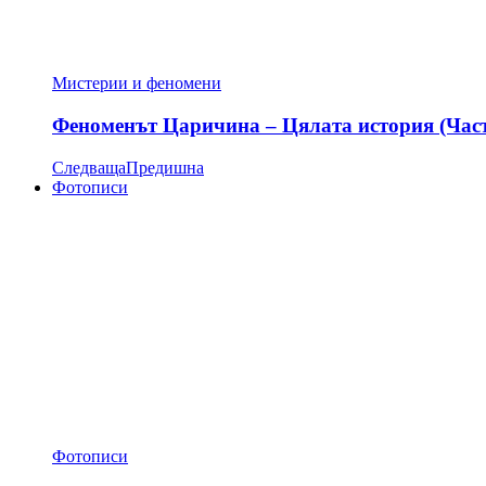
Мистерии и феномени
Феноменът Царичина – Цялата история (Час
Следваща
Предишна
Фотописи
Фотописи