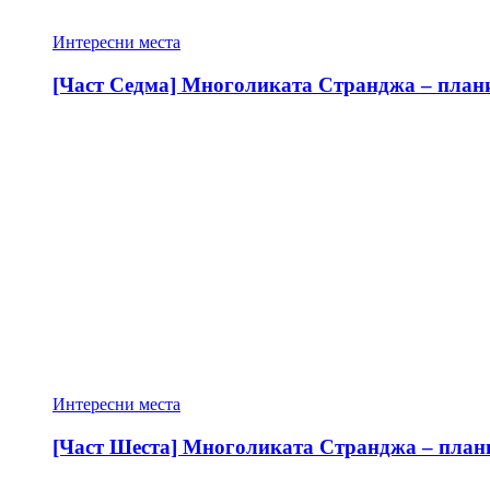
Интересни места
[Част Седма] Многоликата Странджа – планин
Интересни места
[Част Шеста] Многоликата Странджа – планин