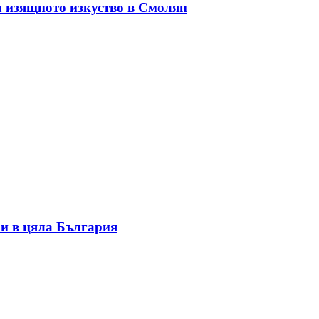
а изящното изкуство в Смолян
и в цяла България