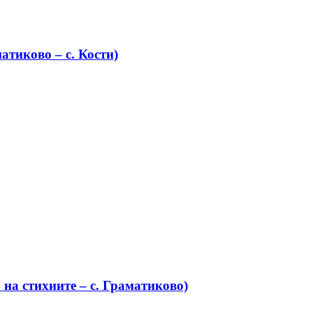
атиково – с. Кости)
на стихиите – с. Граматиково)