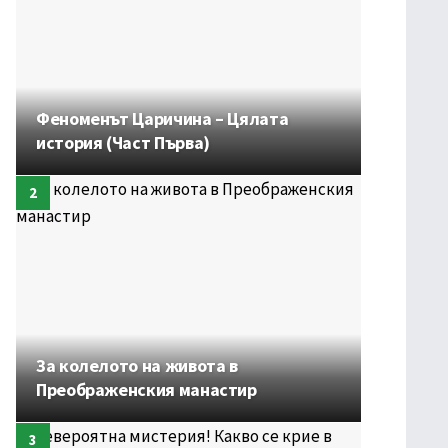
Феноменът Царичина – Цялата
история (Част Първа)
За колелото на живота в
Преображенския манастир