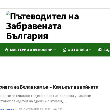
МИСТЕРИИ И ФЕНОМЕНИ
ФОТОПИСИ
ВИ
ията на Белан камък – Камъкът на войната
следните няколко години посетих толкова уникални
 станах свидетел на древни ритуали,…
лександър
ОКТОМВРИ 13, 2020
220