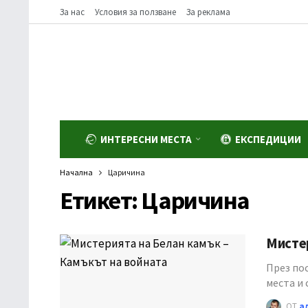
За нас
Условия за ползване
За реклама
ИНТЕРЕСНИ МЕСТА
ЕКСПЕДИЦИИ
Начална
Царичина
Етикет:
Царичина
Мистер
През по
места и
ОТ
а