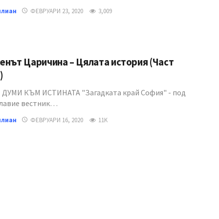
илиан
ФЕВРУАРИ 23, 2020
3,009
нът Царичина – Цялата история (Част
)
ДУМИ КЪМ ИСТИНАТА "Загадката край София" - под
главие вестник…
илиан
ФЕВРУАРИ 16, 2020
11K