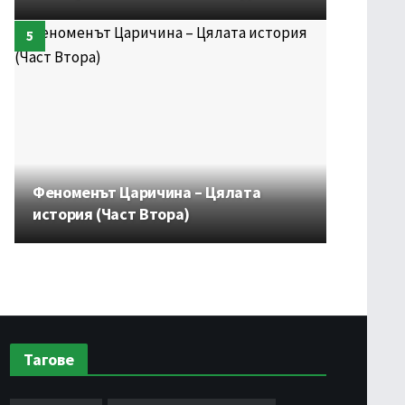
Феноменът Царичина – Цялата
история (Част Втора)
Тагове