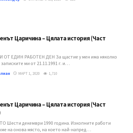
нът Царичина – Цялата история (Част
 ОТ ЕДИН РАБОТЕН ДЕН За щастие у мен има няколко
 записките ми от 21.11.1991 г. и…
илиан
МАРТ 1, 2020
1,710
нът Царичина – Цялата история (Част
)
О Шести декември 1990 година. Изкопните работи
хме на онова място, на което най-напред…