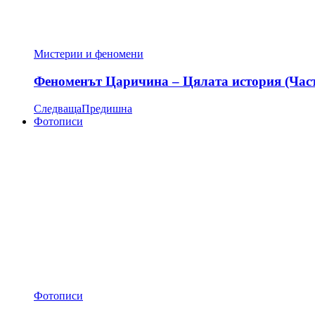
Мистерии и феномени
Феноменът Царичина – Цялата история (Час
Следваща
Предишна
Фотописи
Фотописи