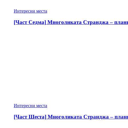
Интересни места
[Част Седма] Многоликата Странджа – планин
Интересни места
[Част Шеста] Многоликата Странджа – планин