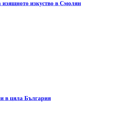
а изящното изкуство в Смолян
и в цяла България