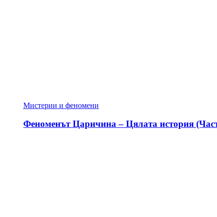
Мистерии и феномени
Феноменът Царичина – Цялата история (Част