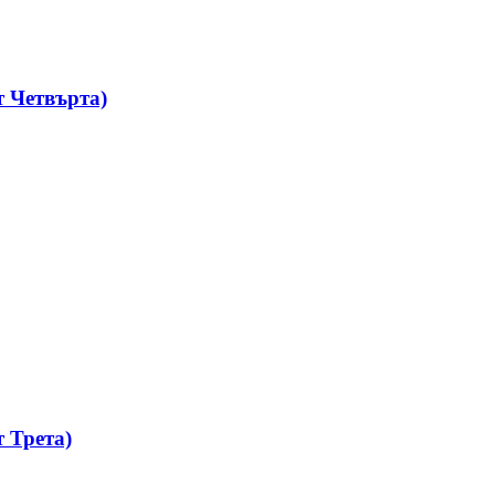
 Четвърта)
 Трета)