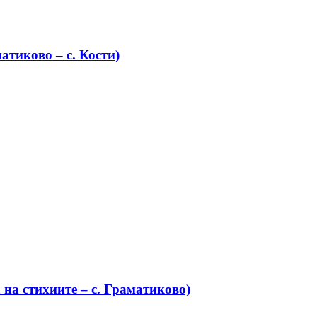
атиково – с. Кости)
на стихиите – с. Граматиково)