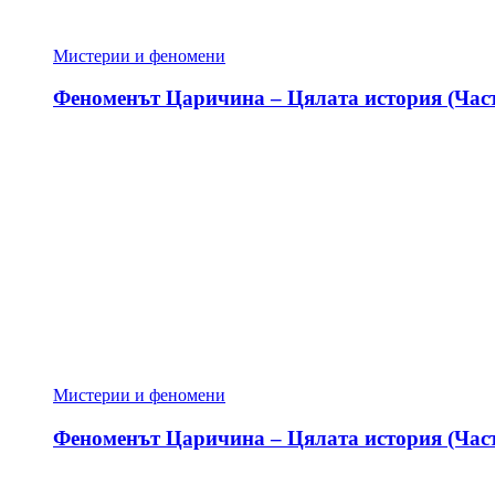
Мистерии и феномени
Феноменът Царичина – Цялата история (Част
Мистерии и феномени
Феноменът Царичина – Цялата история (Част