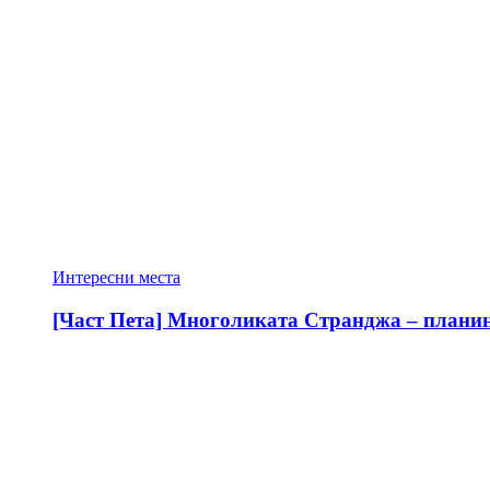
Интересни места
[Част Пета] Многоликата Странджа – планина