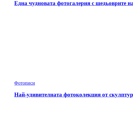
Една чудновата фотогалерия с шедьоврите н
Фотописи
Най-удивителната фотоколекция от скулптур