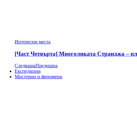
Интересни места
[Част Четвърта] Многоликата Странджа – пла
Следваща
Предишна
Експедиции
Мистерии и феномени