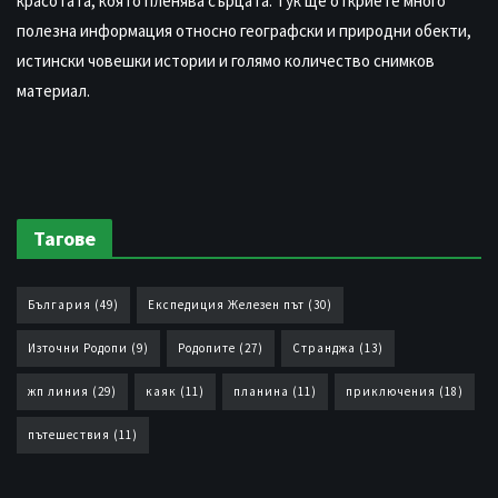
красотата, която пленява сърцата. Тук ще откриете много
полезна информация относно географски и природни обекти,
истински човешки истории и голямо количество снимков
материал.
Тагове
България
(49)
Експедиция Железен път
(30)
Източни Родопи
(9)
Родопите
(27)
Странджа
(13)
жп линия
(29)
каяк
(11)
планина
(11)
приключения
(18)
пътешествия
(11)