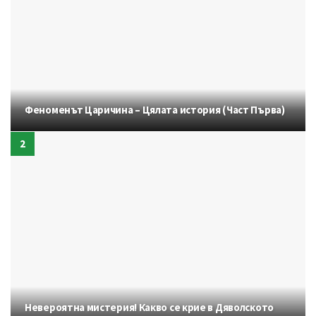
Феноменът Царичина – Цялата история (Част Първа)
Невероятна мистерия! Какво се крие в Дяволското