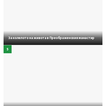
За колелото на живота в Преображенския манастир