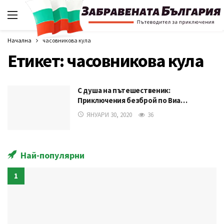
Начална
часовникова кула
Етикет:
часовникова кула
С душа на пътешественик:
Приключения безброй по Виа…
ЯНУАРИ 30, 2020
36
Най-популярни