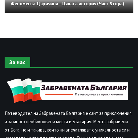
Феноменът Царичина – Цялата история (Част Втора)
За нас
Пътеводител на Забравената България е сайт за приключения
и за много необикновени места в България. Места забравени
от Бога, но и такива, които ни впечатляват с уникалноста си и