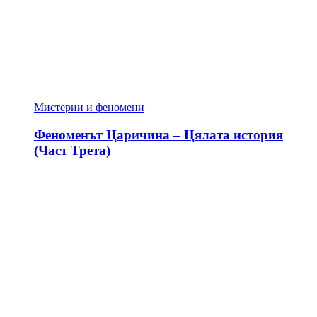
Мистерии и феномени
Феноменът Царичина – Цялата история
(Част Трета)