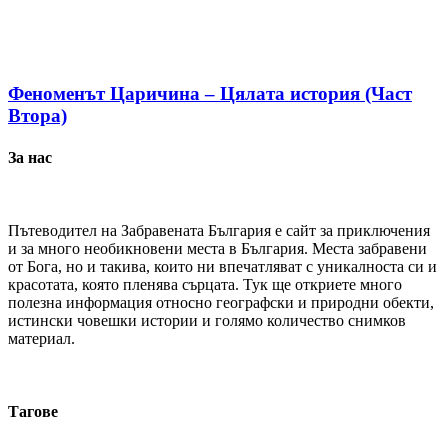
Феноменът Царичина – Цялата история (Част
Втора)
За нас
Пътеводител на Забравената България е сайт за приключения
и за много необикновени места в България. Места забравени
от Бога, но и такива, които ни впечатляват с уникалноста си и
красотата, която пленява сърцата. Тук ще откриете много
полезна информация относно географски и природни обекти,
истински човешки истории и голямо количество снимков
материал.
Тагове