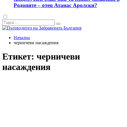
Родопите – отец Атанас Аролски?
Dark
mode
Начална
черничеви насаждения
Етикет:
черничеви
насаждения