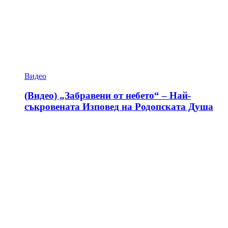
Видео
(Видео) „Забравени от небето“ – Най-
съкровената Изповед на Родопската Душа