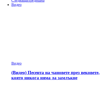
Следваща
Предишна
Видео
Видео
(Видео) Песента на чановете през вековете,
която никога няма да замлъкне