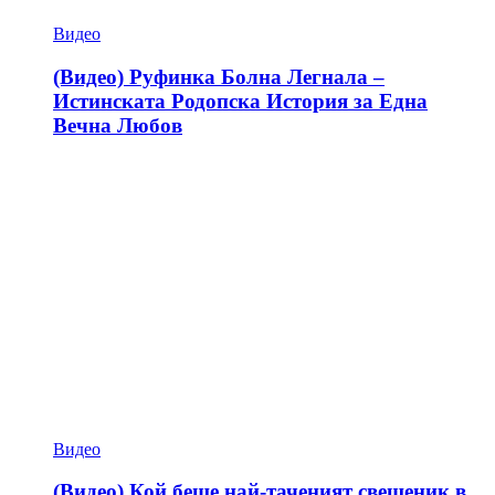
Видео
(Видео) Руфинка Болна Легнала –
Истинската Родопска История за Една
Вечна Любов
Видео
(Видео) Кой беше най-таченият свещеник в