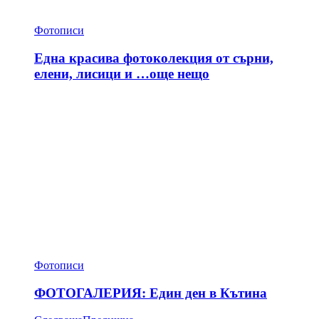
Фотописи
Една красива фотоколекция от сърни,
елени, лисици и …още нещо
Фотописи
ФОТОГАЛЕРИЯ: Един ден в Кътина