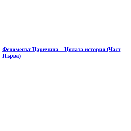
Феноменът Царичина – Цялата история (Част
Първа)