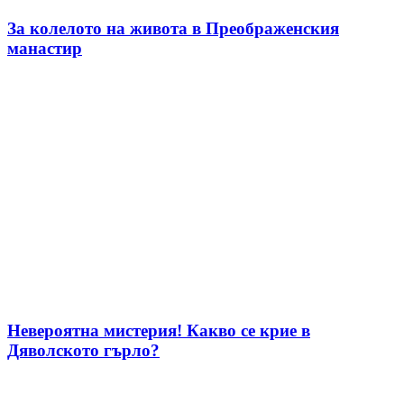
За колелото на живота в Преображенския
манастир
Невероятна мистерия! Какво се крие в
Дяволското гърло?