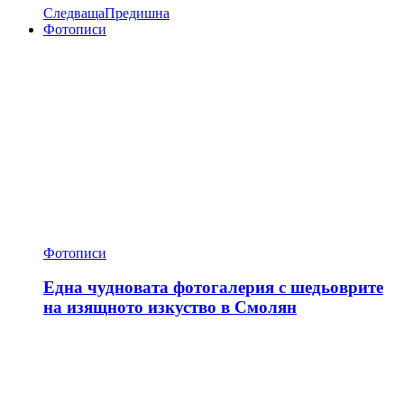
Следваща
Предишна
Фотописи
Фотописи
Една чудновата фотогалерия с шедьоврите
на изящното изкуство в Смолян