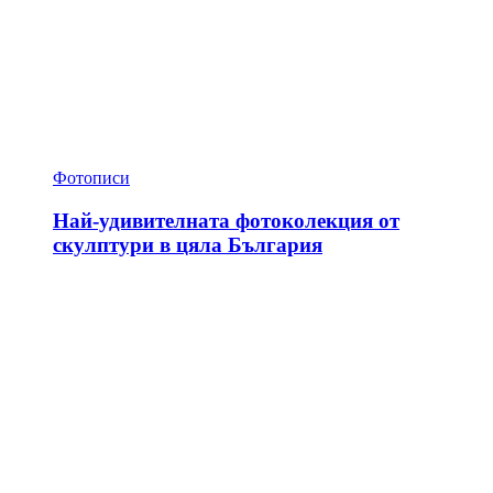
Фотописи
Най-удивителната фотоколекция от
скулптури в цяла България