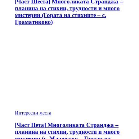
[Част Шеста] Многоликата Странджа –
планина на стихии, трудности и много
мистерии (Гората на стихиите – с.
Граматиково)
Интересни места
[Част Пета] Многоликата Странджа –
планина на стихии, трудности и много
мистерии (с. Младежко – Гората на