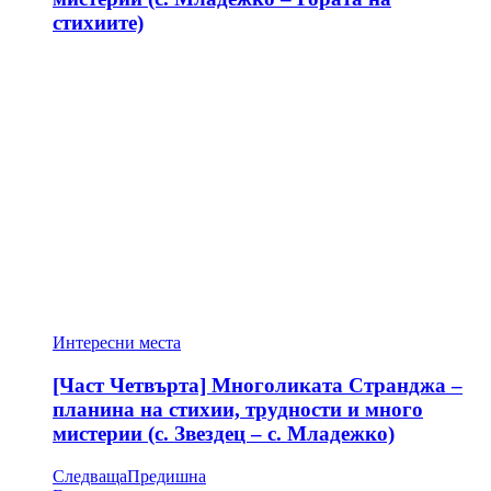
стихиите)
Интересни места
[Част Четвърта] Многоликата Странджа –
планина на стихии, трудности и много
мистерии (с. Звездец – с. Младежко)
Следваща
Предишна