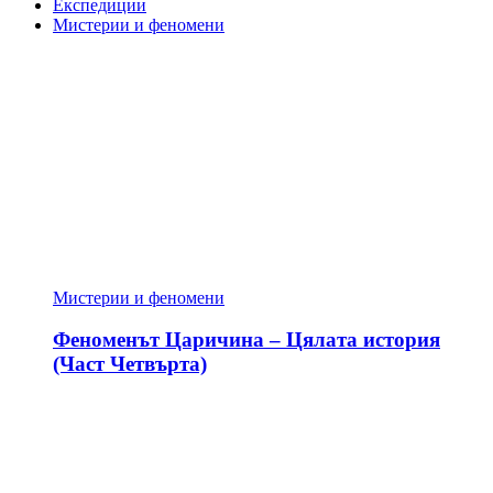
Експедиции
Мистерии и феномени
Мистерии и феномени
Феноменът Царичина – Цялата история
(Част Четвърта)