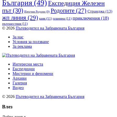
България
(49)
Експедиция Железен
път
(30)
Родопите
(27)
Странджа
(13)
Източни Родопи
(9)
жп линия
(29)
приключения
(18)
каяк
(11)
планина
(11)
пътешествия
(11)
© 2026
Пътеводител на Забравената България
За нас
Условия за ползване
За реклама
Интересни места
Експедиции
Мистерии и феномени
Архиви
Галерия
Видео
© 2026
Пътеводител на Забравената България
Влез
Добре дошъл