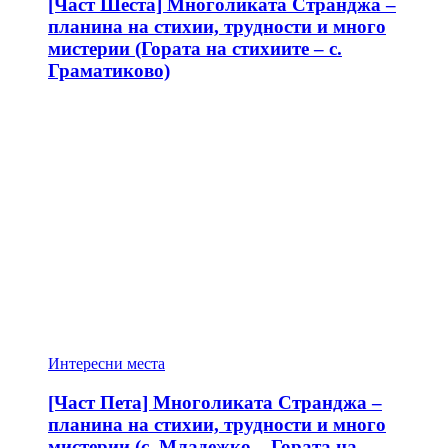
[Част Шеста] Многоликата Странджа –
планина на стихии, трудности и много
мистерии (Гората на стихиите – с.
Граматиково)
Интересни места
[Част Пета] Многоликата Странджа –
планина на стихии, трудности и много
мистерии (с. Младежко – Гората на