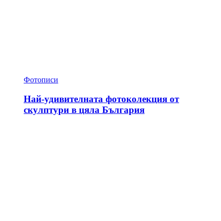
Фотописи
Най-удивителната фотоколекция от
скулптури в цяла България