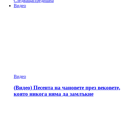
Следваща
Предишна
Видео
Видео
(Видео) Песента на чановете през вековете,
която никога няма да замлъкне