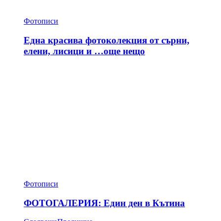
Фотописи
Една красива фотоколекция от сърни,
елени, лисици и …още нещо
Фотописи
ФОТОГАЛЕРИЯ: Един ден в Кътина