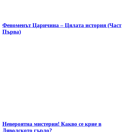
Феноменът Царичина – Цялата история (Част
Първа)
Невероятна мистерия! Какво се крие в
Дяволското гърло?