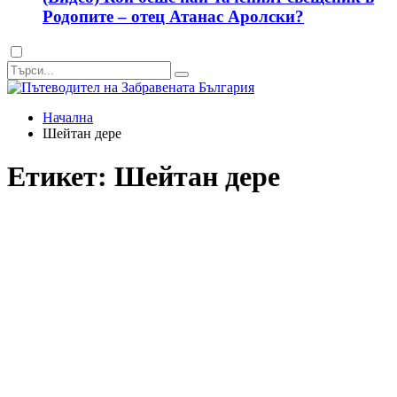
Родопите – отец Атанас Аролски?
Dark
mode
Начална
Шейтан дере
Етикет:
Шейтан дере