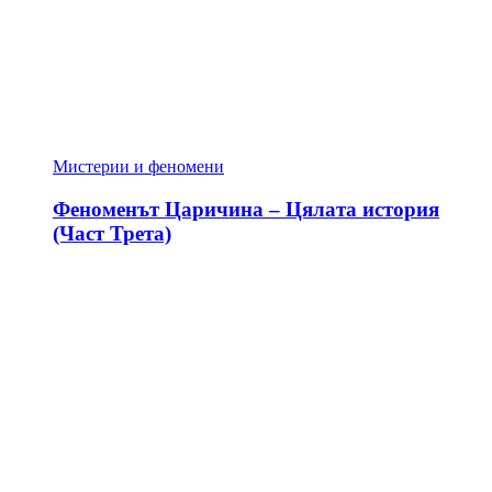
Мистерии и феномени
Феноменът Царичина – Цялата история
(Част Трета)