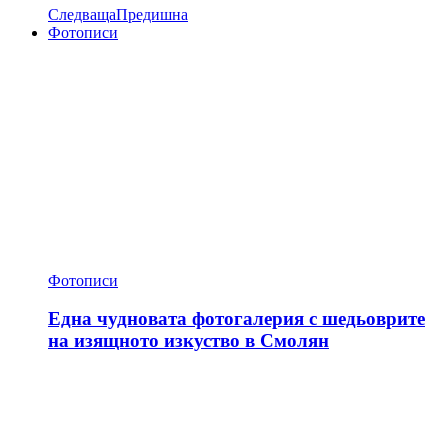
Следваща
Предишна
Фотописи
Фотописи
Една чудновата фотогалерия с шедьоврите
на изящното изкуство в Смолян