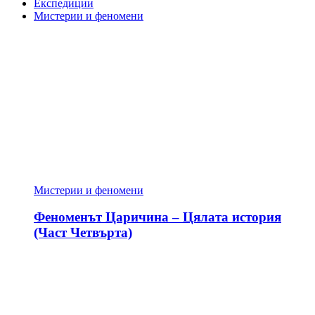
Експедиции
Мистерии и феномени
Мистерии и феномени
Феноменът Царичина – Цялата история
(Част Четвърта)