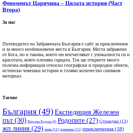
Феноменът Царичина – Цялата история (Част
Втора)
За нас
Пътеводител на Забравената България е сайт за приключения
и за много необикновени места в България. Места забравени
от Бога, но и такива, които ни впечатляват с уникалноста си и
красотата, която пленява сърцата. Тук ще откриете много
полезна информация относно географски и природни обекти,
истински човешки истории и голямо количество снимков
материал.
Тагове
България
(49)
Експедиция Железен
път
(30)
Родопите
(27)
Странджа
(13)
Източни Родопи
(9)
жп линия
(29)
приключения
(18)
каяк
(11)
планина
(11)