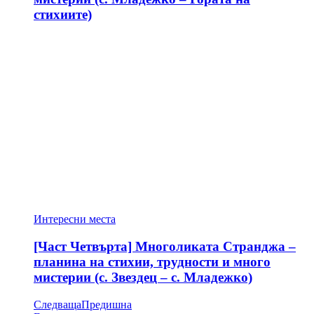
стихиите)
Интересни места
[Част Четвърта] Многоликата Странджа –
планина на стихии, трудности и много
мистерии (с. Звездец – с. Младежко)
Следваща
Предишна