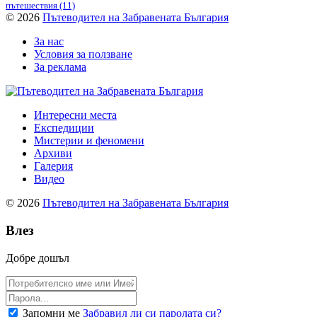
пътешествия
(11)
© 2026
Пътеводител на Забравената България
За нас
Условия за ползване
За реклама
Интересни места
Експедиции
Мистерии и феномени
Архиви
Галерия
Видео
© 2026
Пътеводител на Забравената България
Влез
Добре дошъл
Запомни ме
Забравил ли си паролата си?