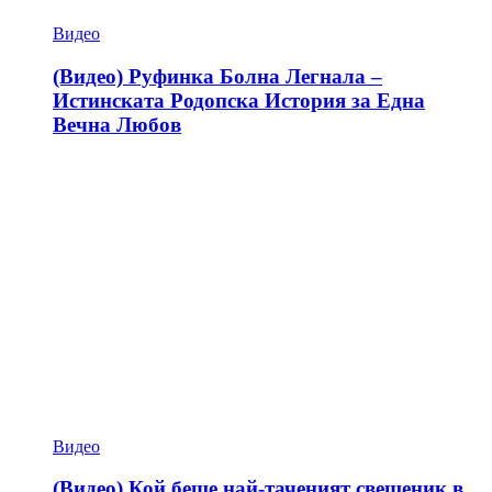
Видео
(Видео) Руфинка Болна Легнала –
Истинската Родопска История за Една
Вечна Любов
Видео
(Видео) Кой беше най-таченият свещеник в