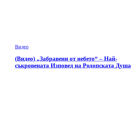
Видео
(Видео) „Забравени от небето“ – Най-
съкровената Изповед на Родопската Душа