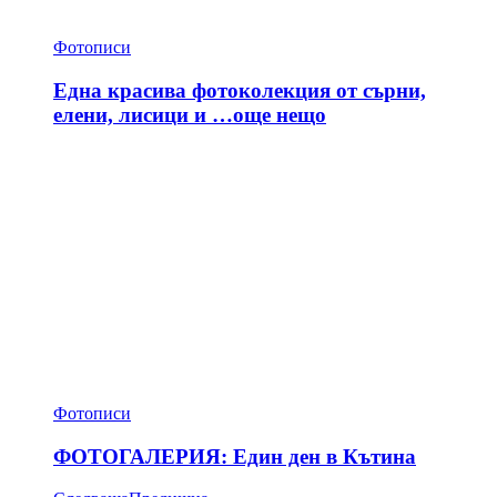
Фотописи
Една красива фотоколекция от сърни,
елени, лисици и …още нещо
Фотописи
ФОТОГАЛЕРИЯ: Един ден в Кътина