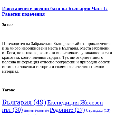
Изоставените военни бази на България Част 1:
Ракетни поделения
За нас
Пътеводител на Забравената България е сайт за приключения
и за много необикновени места в България. Места забравени
от Бога, но и такива, които ни впечатляват с уникалноста си и
красотата, която пленява сърцата. Тук ще откриете много
полезна информация относно географски и природни обекти,
истински човешки истории и голямо количество снимков
материал.
Тагове
България
(49)
Експедиция Железен
път
(30)
Родопите
(27)
Странджа
(13)
Източни Родопи
(9)