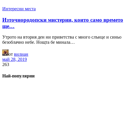
Интересни места
Източнородопски мистерии, които само времето
ще…
Утрото на втория ден ни приветства с много слънце и синьо
безоблачно небе. Нощта бе минала…
от
вилиан
май 28, 2019
263
Най-популярни