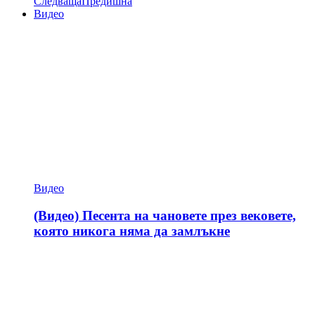
Следваща
Предишна
Видео
Видео
(Видео) Песента на чановете през вековете,
която никога няма да замлъкне