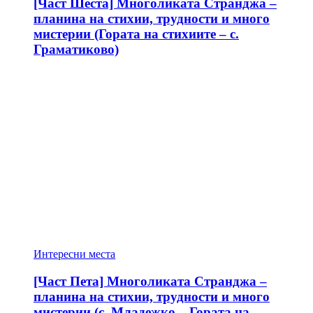
[Част Шеста] Многоликата Странджа –
планина на стихии, трудности и много
мистерии (Гората на стихиите – с.
Граматиково)
Интересни места
[Част Пета] Многоликата Странджа –
планина на стихии, трудности и много
мистерии (с. Младежко – Гората на