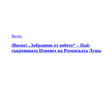
Видео
(Видео) „Забравени от небето“ – Най-
съкровената Изповед на Родопската Душа