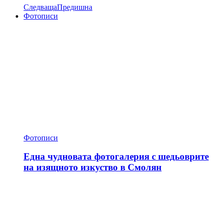
Следваща
Предишна
Фотописи
Фотописи
Една чудновата фотогалерия с шедьоврите
на изящното изкуство в Смолян