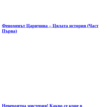
Феноменът Царичина – Цялата история (Част
Първа)
Невероятна мистерия! Какво се крие в