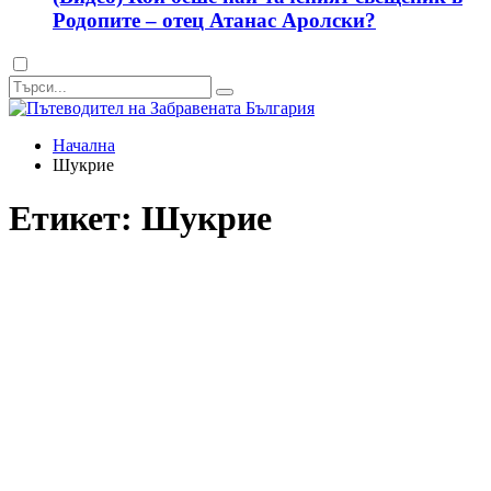
Родопите – отец Атанас Аролски?
Dark
mode
Начална
Шукрие
Етикет:
Шукрие