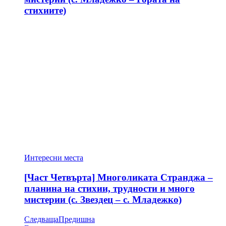
стихиите)
Интересни места
[Част Четвърта] Многоликата Странджа –
планина на стихии, трудности и много
мистерии (с. Звездец – с. Младежко)
Следваща
Предишна