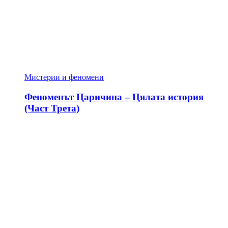
Мистерии и феномени
Феноменът Царичина – Цялата история
(Част Трета)