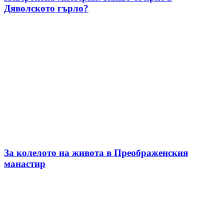
Дяволското гърло?
За колелото на живота в Преображенския
манастир