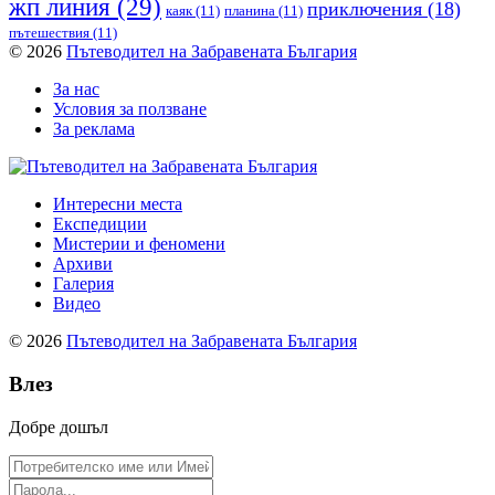
жп линия
(29)
приключения
(18)
каяк
(11)
планина
(11)
пътешествия
(11)
© 2026
Пътеводител на Забравената България
За нас
Условия за ползване
За реклама
Интересни места
Експедиции
Мистерии и феномени
Архиви
Галерия
Видео
© 2026
Пътеводител на Забравената България
Влез
Добре дошъл