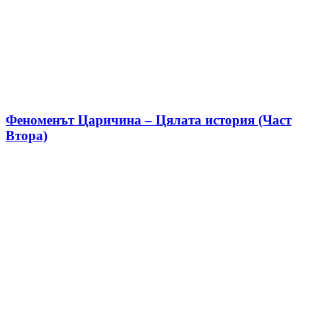
Феноменът Царичина – Цялата история (Част
Втора)