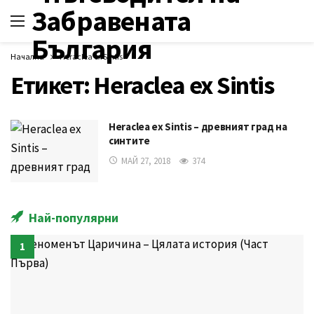
Начална
Heraclea ex Sintis
Етикет:
Heraclea ex Sintis
Heraclea ex Sintis – древният град на
синтите
МАЙ 27, 2018
374
Най-популярни