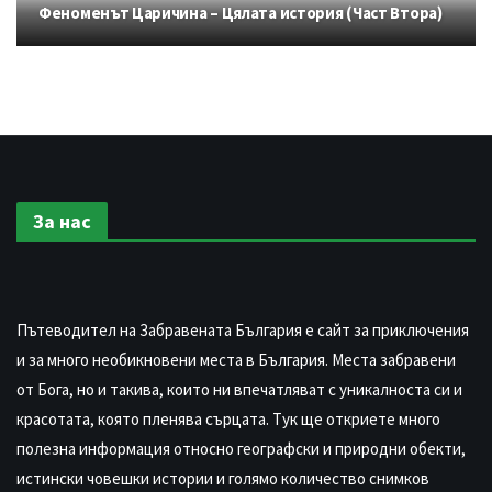
Феноменът Царичина – Цялата история (Част Втора)
За нас
Пътеводител на Забравената България е сайт за приключения
и за много необикновени места в България. Места забравени
от Бога, но и такива, които ни впечатляват с уникалноста си и
красотата, която пленява сърцата. Тук ще откриете много
полезна информация относно географски и природни обекти,
истински човешки истории и голямо количество снимков