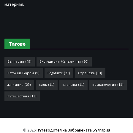
материал.
Тагове
България
(49)
Експедиция Железен път
(30)
Източни Родопи
(9)
Родопите
(27)
Странджа
(13)
жп линия
(29)
каяк
(11)
планина
(11)
приключения
(18)
пътешествия
(11)
© 2026
Пътеводител на Забравената България