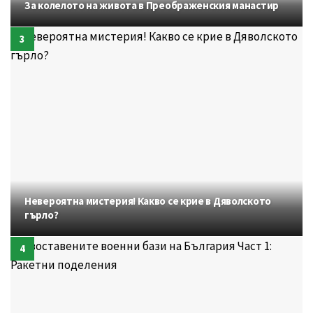
За колелото на живота в Преображенския манастир
Невероятна мистерия! Какво се крие в Дяволското
гърло?