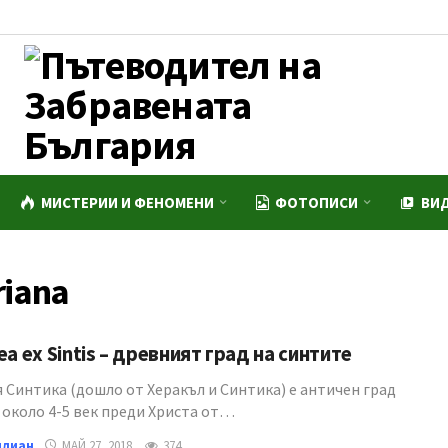
МИСТЕРИИ И ФЕНОМЕНИ
ФОТОПИСИ
ВИ
riana
ea ex Sintis – древният град на синтите
 Синтика (дошло от Херакъл и Синтика) е античен град
 около 4-5 век преди Христа от…
илиан
МАЙ 27, 2018
374