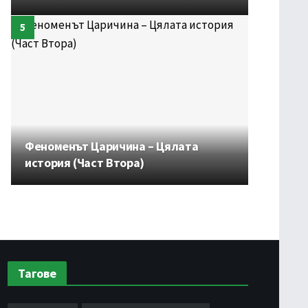
Феноменът Царичина – Цялата
история (Част Втора)
Тагове