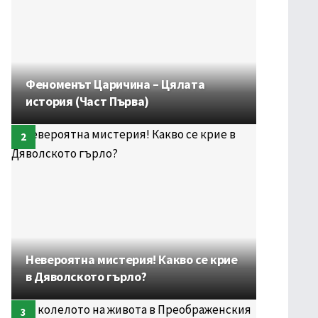
Феноменът Царичина – Цялата
история (Част Първа)
Невероятна мистерия! Какво се крие
в Дяволското гърло?