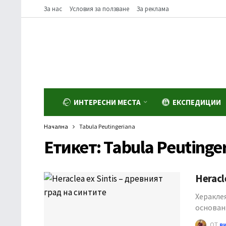
За нас
Условия за ползване
За реклама
ИНТЕРЕСНИ МЕСТА
ЕКСПЕДИЦИИ
Начална
Tabula Peutingeriana
Етикет:
Tabula Peutinge
Heracl
Хераклея
основан
ОТ
в