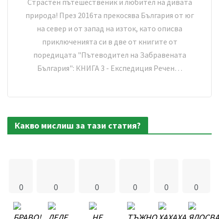
Страстен пътешественик и любител на дивата
природа! През 2016та прекосява България от юг
на север и от запад на изток, като описва
приключенията си в две от книгите от
поредицата "Пътеводител на Забравената
България": КНИГА 3 - Експедиция Речен…
Какво мислиш за тази статия?
0
0
0
0
0
0