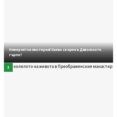
Невероятна мистерия! Какво се крие в Дяволското
гърло?