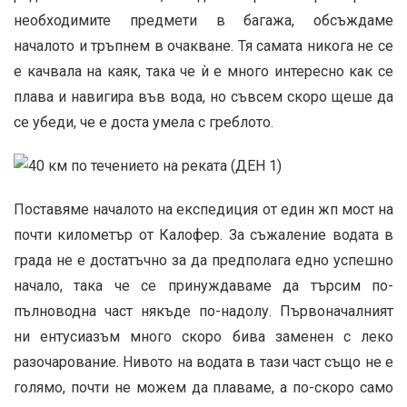
необходимите предмети в багажа, обсъждаме
началото и тръпнем в очакване. Тя самата никога не се
е качвала на каяк, така че
ѝ
е много интересно как се
плава и навигира във вода, но съвсем скоро щеше да
се убеди, че е доста умела с греблото.
Поставяме началото на експедиция от един жп мост на
почти километър от Калофер. За съжаление водата в
града не е достатъчно за да предполага едно успешно
начало, така че се принуждаваме да търсим по-
пълноводна част някъде по-надолу. Първоначалният
ни ентусиазъм много скоро бива заменен с леко
разочарование. Нивото на водата в тази част също не е
голямо, почти не можем да плаваме, а по-скоро само