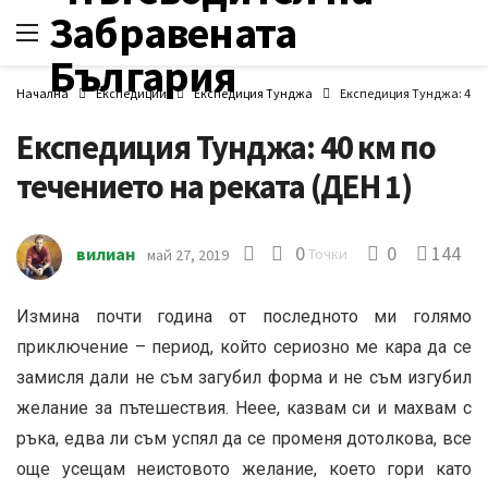
Начална
Експедиции
Експедиция Тунджа
Експедиция Тунджа: 40 км
Експедиция Тунджа: 40 км по
течението на реката (ДЕН 1)
0
0
144
вилиан
Точки
май 27, 2019
Измина почти година от последното ми голямо
приключение – период, който сериозно ме кара да се
замисля дали не съм загубил форма и не съм изгубил
желание за пътешествия. Неее, казвам си и махвам с
ръка, едва ли съм успял да се променя дотолкова, все
още усещам неистовото желание, което гори като