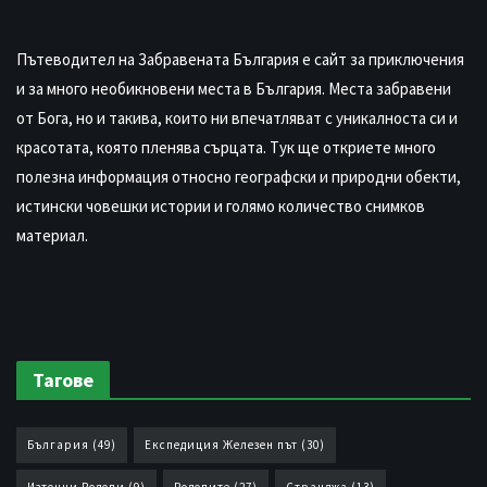
Пътеводител на Забравената България е сайт за приключения
и за много необикновени места в България. Места забравени
от Бога, но и такива, които ни впечатляват с уникалноста си и
красотата, която пленява сърцата. Тук ще откриете много
полезна информация относно географски и природни обекти,
истински човешки истории и голямо количество снимков
материал.
Тагове
България
(49)
Експедиция Железен път
(30)
Източни Родопи
(9)
Родопите
(27)
Странджа
(13)