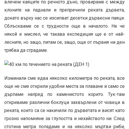
влечем каяците по речното дъно, провираме с между
клоните на паднали и препречили реката дървета,
докато върху нас се изсипват десетки дървесни паяци.
Сблъскваме се с трудности още в началото. Не че
някой е мислел, че такава експедиция ще е от най-
лесните, но защо, питам се, защо, още от първия ни ден
трябва да страдаме.
Изминали сме едва няколко километра по реката, все
още не сме открили удобни места за плаване и само се
дърпаме напред по каменистото корито. Тук-там
откриваме различни боклуци захвърлени от човеци в
реката, които са се накичили по дърветата и висят като
грозно напомняне за глупостта и нехайството ни. След
стотина метра попадаме и на няколко мъртви риби,