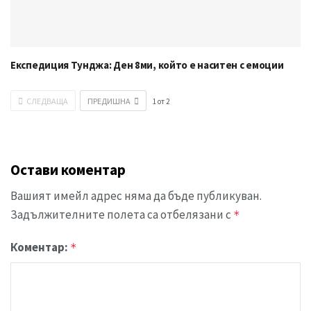
Експедиция Тунджа: Ден 8ми, който е наситен с емоции
СЛЕДВАЩА
ПРЕДИШНА
1
от
2
Остави коментар
Вашият имейл адрес няма да бъде публикуван.
Задължителните полета са отбелязани с
*
Коментар:
*