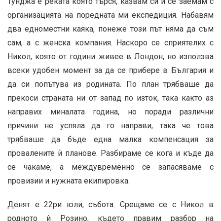
Тунджа е реката която търся, казвам си и се заемам с
организацията на поредната ми експедиция. Набавям
два едноместни каяка, понеже този път няма да съм
сам, а с женска компания. Наскоро се сприятелих с
Никол, която от години живее в Лондон, но използва
всеки удобен момент за да се прибере в България и
да си попътува из родината. По план трябваше да
прекоси страната ни от запад по изток, така както аз
направих миналата година, но поради различни
причини не успяла да го направи, така че това
трябваше да бъде една малка компенсация за
провалените
ѝ
планове. Разбираме се кога и къде да
се чакаме, а междувременно се запасяваме с
провизии и нужната екипировка.
Денят е 22ри юли, събота. Срещаме се с Никол в
родното
ѝ
Розино, където правим разбор на