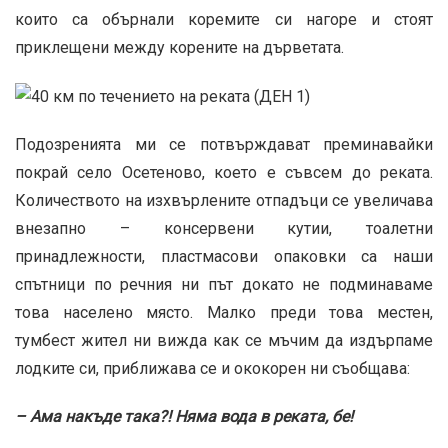
които са обърнали коремите си нагоре и стоят
приклещени между корените на дърветата.
Подозренията ми се потвърждават преминавайки
покрай село Осетеново, което е съвсем до реката.
Количеството на изхвърлените отпадъци се увеличава
внезапно – консервени кутии, тоалетни
принадлежности, пластмасови опаковки са наши
спътници по речния ни път докато не подминаваме
това населено място. Малко преди това местен,
тумбест жител ни вижда как се мъчим да издърпаме
лодките си, приближава се и ококорен ни съобщава:
– Ама накъде така?! Няма вода в реката, бе!