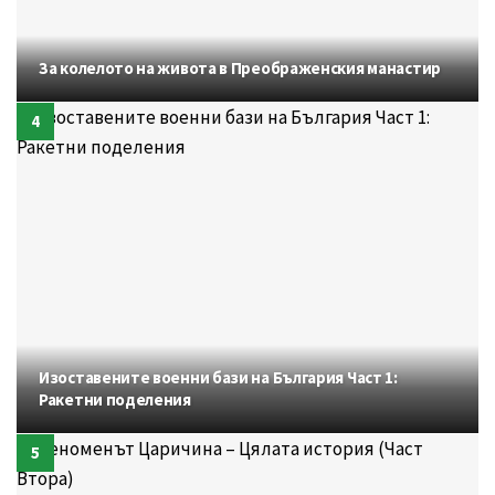
За колелото на живота в Преображенския манастир
Изоставените военни бази на България Част 1:
Ракетни поделения