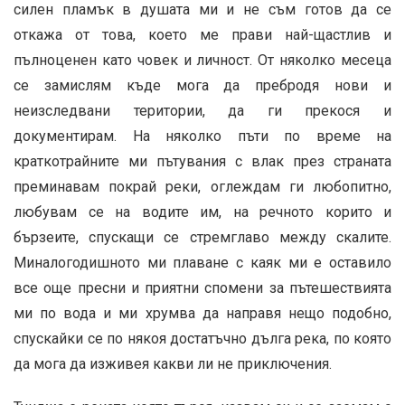
силен пламък в душата ми и не съм готов да се
откажа от това, което ме прави най-щастлив и
пълноценен като човек и личност. От няколко месеца
се замислям къде мога да пребродя нови и
неизследвани територии, да ги прекося и
документирам. На няколко пъти по време на
краткотрайните ми пътувания с влак през страната
преминавам покрай реки, оглеждам ги любопитно,
любувам се на водите им, на речното корито и
бързеите, спускащи се стремглаво между скалите.
Миналогодишното ми плаване с каяк ми е оставило
все още пресни и приятни спомени за пътешествията
ми по вода и ми хрумва да направя нещо подобно,
спускайки се по някоя достатъчно дълга река, по която
да мога да изживея какви ли не приключения.