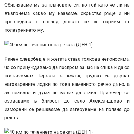
Обясняваме му за плановете си, но той като че ли не
възприема какво му казваме, скръства ръце и ни
проследява с поглед докато не се скрием от
полезрението му.
Ранен следобед е и жегата става толкова непоносима,
че се принуждаваме да поспрем за час на сянка и да се
посъвземем. Теренът е тежък, трудно се дърпат
натоварените лодки по това каменисто речно дъно, а
за плаване и дума не може да става. Привечер се
озоваваме в близост до село Александрово и
изморени се решаваме да лагеруваме на поляна до
реката.