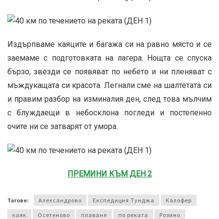
Издърпваме каяците и багажа си на равно място и се
заемаме с подготовката на лагера. Нощта се спуска
бързо, звезди се появяват по небето и ни пленяват с
мъждукащата си красота. Легнали сме на шалтетата си
и правим разбор на изминалия ден, след това мълчим
с блуждаещи в небосклона погледи и постепенно
очите ни се затварят от умора.
ПРЕМИНИ КЪМ ДЕН 2
Тагове:
Александрово
Експедиция Тунджа
Калофер
каяк
Осетеново
плаване
по реката
Розино