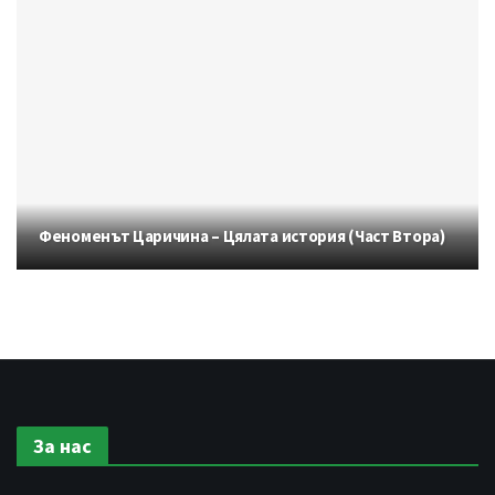
Феноменът Царичина – Цялата история (Част Втора)
За нас