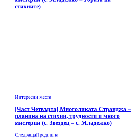
стихиите)
Интересни места
[Част Четвърта] Многоликата Странджа –
планина на стихии, трудности и много
мистерии (с. Звездец – с. Младежко)
Следваща
Предишна