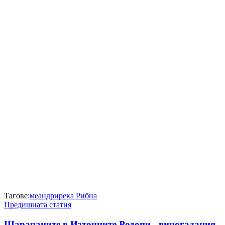
Тагове:
меандри
река Рибна
Предишната статия
Шарапаните в Източните Родопи - виногадания