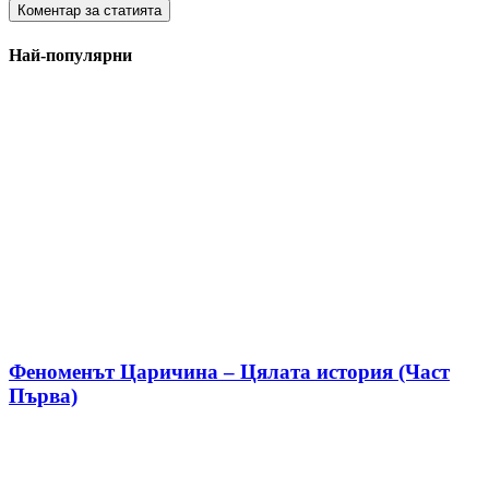
Най-популярни
Феноменът Царичина – Цялата история (Част
Първа)