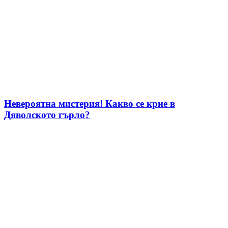
Невероятна мистерия! Какво се крие в
Дяволското гърло?