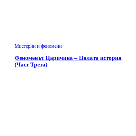
Мистерии и феномени
Феноменът Царичина – Цялата история
(Част Трета)