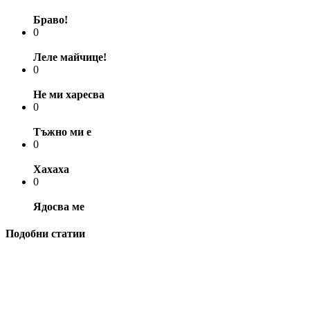
Браво!
0
Леле майчице!
0
Не ми харесва
0
Тъжно ми е
0
Хахаха
0
Ядосва ме
Подобни статии