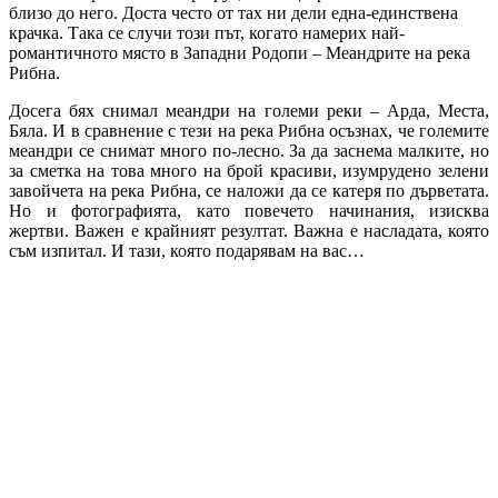
близо до него. Доста често от тах ни дели една-единствена
крачка. Така се случи този път, когато намерих най-
романтичното място в Западни Родопи – Меандрите на река
Рибна.
Досега бях снимал меандри на големи реки – Арда, Места,
Бяла. И в сравнение с тези на река Рибна осъзнах, че големите
меандри се снимат много по-лесно. За да заснема малките, но
за сметка на това много на брой красиви, изумрудено зелени
завойчета на река Рибна, се наложи да се катеря по дърветата.
Но и фотографията, като повечето начинания, изисква
жертви. Важен е крайният резултат. Важна е насладата, която
съм изпитал. И тази, която подарявам на вас…