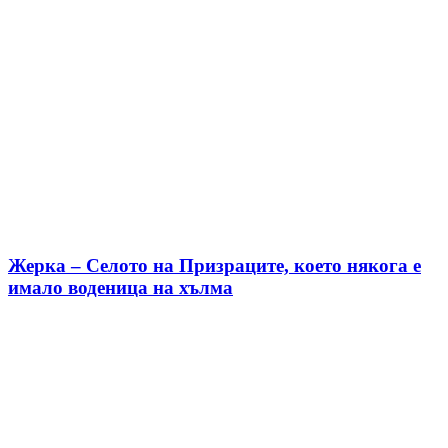
Жерка – Селото на Призраците, което някога е
имало воденица на хълма