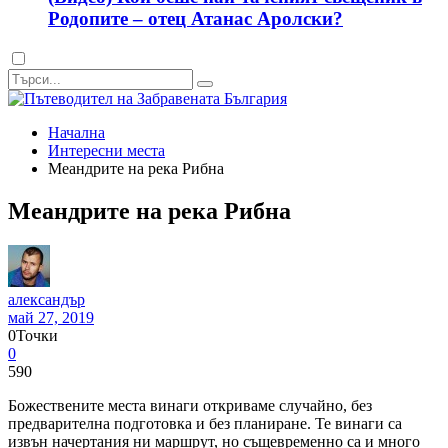
Родопите – отец Атанас Аролски?
Dark
mode
Начална
Интересни места
Меандрите на река Рибна
Меандрите на река Рибна
александър
май 27, 2019
0
Точки
0
590
Божествените места винаги откриваме случайно, без
предварителна подготовка и без планиране. Те винаги са
извън начертания ни маршрут, но същевременно са и много