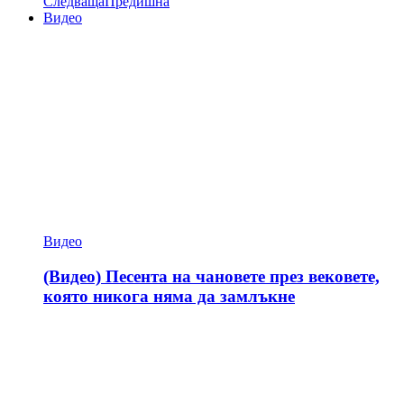
Следваща
Предишна
Видео
Видео
(Видео) Песента на чановете през вековете,
която никога няма да замлъкне