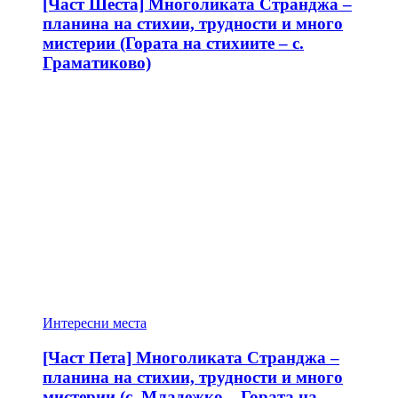
[Част Шеста] Многоликата Странджа –
планина на стихии, трудности и много
мистерии (Гората на стихиите – с.
Граматиково)
Интересни места
[Част Пета] Многоликата Странджа –
планина на стихии, трудности и много
мистерии (с. Младежко – Гората на