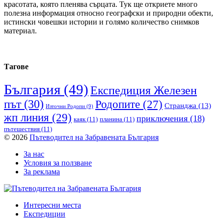
красотата, която пленява сърцата. Тук ще откриете много
полезна информация относно географски и природни обекти,
истински човешки истории и голямо количество снимков
материал.
Тагове
България
(49)
Експедиция Железен
път
(30)
Родопите
(27)
Странджа
(13)
Източни Родопи
(9)
жп линия
(29)
приключения
(18)
каяк
(11)
планина
(11)
пътешествия
(11)
© 2026
Пътеводител на Забравената България
За нас
Условия за ползване
За реклама
Интересни места
Експедиции