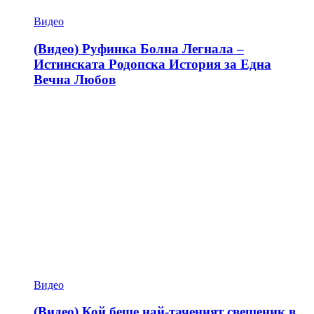
Видео
(Видео) Руфинка Болна Легнала –
Истинската Родопска История за Една
Вечна Любов
Видео
(Видео) Кой беше най-таченият свещеник в