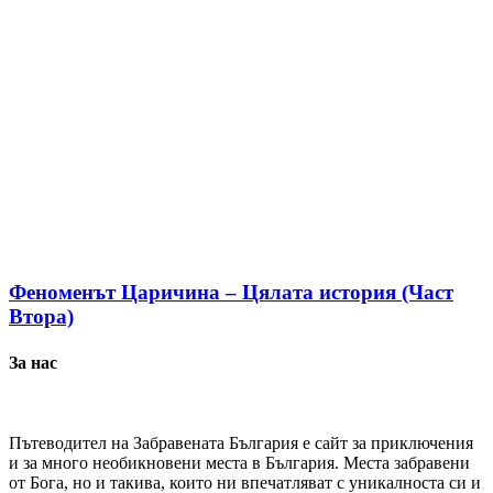
Феноменът Царичина – Цялата история (Част
Втора)
За нас
Пътеводител на Забравената България е сайт за приключения
и за много необикновени места в България. Места забравени
от Бога, но и такива, които ни впечатляват с уникалноста си и