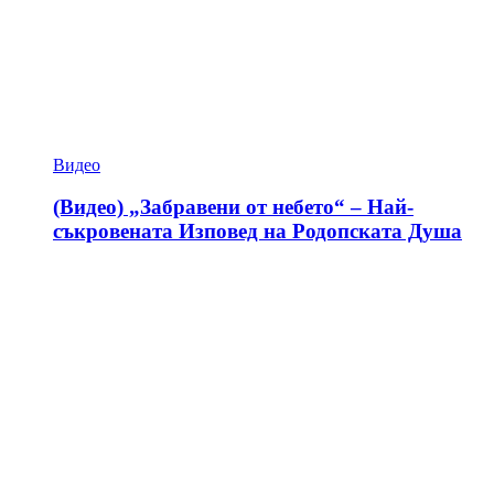
Видео
(Видео) „Забравени от небето“ – Най-
съкровената Изповед на Родопската Душа