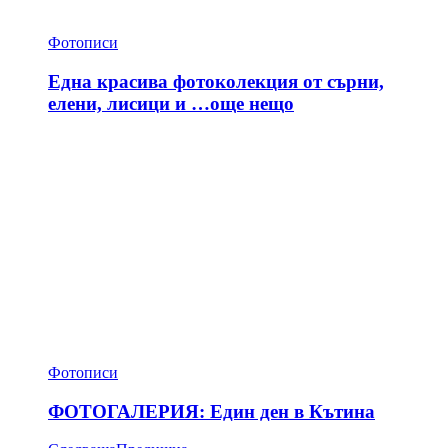
Фотописи
Една красива фотоколекция от сърни,
елени, лисици и …още нещо
Фотописи
ФОТОГАЛЕРИЯ: Един ден в Кътина