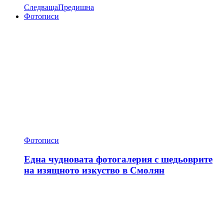
Следваща
Предишна
Фотописи
Фотописи
Една чудновата фотогалерия с шедьоврите
на изящното изкуство в Смолян