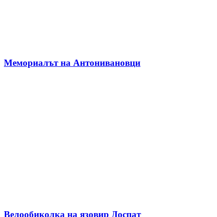
Мемориалът на Антонивановци
Велообиколка на язовир Доспат