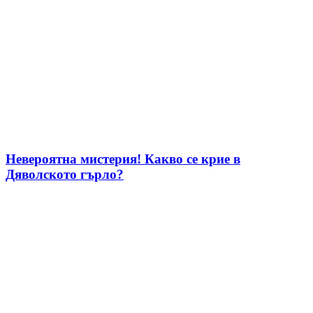
Невероятна мистерия! Какво се крие в
Дяволското гърло?