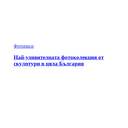
Фотописи
Най-удивителната фотоколекция от
скулптури в цяла България