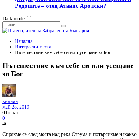
Родопите – отец Атанас Аролски?
Dark mode
Начална
Интересни места
Пътешествие към себе си или усещане за Бог
Пътешествие към себе си или усещане
за Бог
вилиан
май 28, 2019
0
Точки
0
46
Спряхме се след моста над река Струма и потърсихме някакво