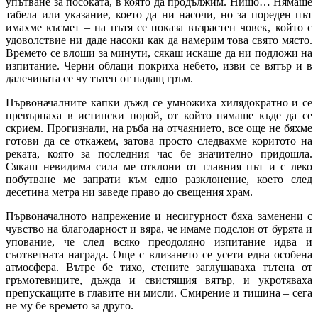
упътване за посоката, в която да продължим. Нищо… Нямаше
табела или указание, което да ни насочи, но за пореден път
имахме късмет – на пътя се показа възрастен човек, който с
удоволствие ни даде насоки как да намерим това свято място.
Времето се влоши за минути, сякаш искаше да ни подложи на
изпитание. Черни облаци покриха небето, изви се вятър и в
далечината се чу тътен от падащ гръм.
Първоначалните капки дъжд се умножиха хилядократно и се
превърнаха в истински порой, от който нямаше къде да се
скрием. Прогизнали, на ръба на отчаянието, все още не бяхме
готови да се откажем, затова просто следвахме коритото на
реката, която за последния час бе значително придошла.
Сякаш невидима сила ме отклони от главния път и с леко
побутване ме запрати към едно разклонение, което след
десетина метра ни заведе право до свещения храм.
Първоначалното напрежение и несигурност бяха заменени с
чувство на благодарност и вяра, че имаме подслон от бурята и
упование, че след всяко преодоляно изпитание идва и
съответната награда. Още с влизането се усети една особена
атмосфера. Вътре бе тихо, стените заглушаваха тътена от
гръмотевиците, дъжда и свистящия вятър, и укротяваха
препускащите в главите ни мисли. Смирение и тишина – сега
не му бе времето за друго.