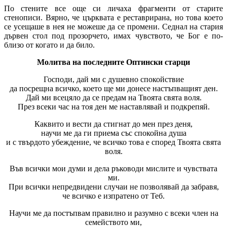
По стените все още си личаха фрагменти от старите
стенописи. Вярно, че църквата е реставрирана, но това което
се усещаше в нея не можеше да се промени. Седнал на стария
дървен стол под прозорчето, имах чувството, че Бог е по-
близо от когато и да било.
Молитва на последните Оптински старци
Господи, дай ми с душевно спокойствие
да посрещна всичко, което ще ми донесе настъпващият ден.
Дай ми всецяло да се предам на Твоята свята воля.
През всеки час на тоя ден ме наставлявай и подкрепяй.
Каквито и вести да стигнат до мен през деня,
научи ме да ги приема със спокойна душа
и с твърдото убеждение, че всичко това е според Твоята свята
воля.
Във всички мои думи и дела ръководи мислите и чувствата
ми.
При всички непредвидени случаи не позволявай да забравя,
че всичко е изпратено от Теб.
Научи ме да постъпвам правилно и разумно с всеки член на
семейството ми,