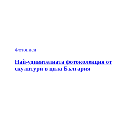
Фотописи
Най-удивителната фотоколекция от
скулптури в цяла България