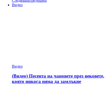
Следваща
Предишна
Видео
Видео
(Видео) Песента на чановете през вековете,
която никога няма да замлъкне