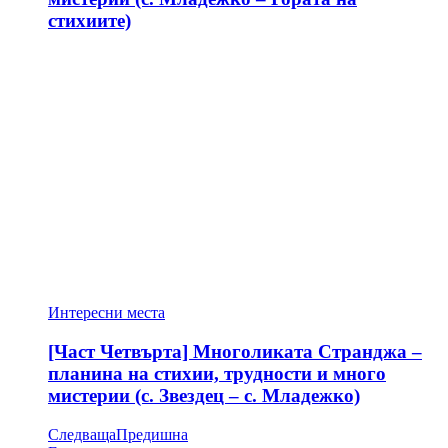
стихиите)
Интересни места
[Част Четвърта] Многоликата Странджа –
планина на стихии, трудности и много
мистерии (с. Звездец – с. Младежко)
Следваща
Предишна