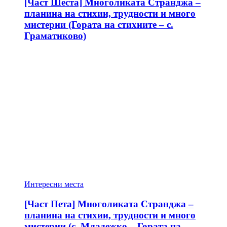
[Част Шеста] Многоликата Странджа –
планина на стихии, трудности и много
мистерии (Гората на стихиите – с.
Граматиково)
Интересни места
[Част Пета] Многоликата Странджа –
планина на стихии, трудности и много
мистерии (с. Младежко – Гората на