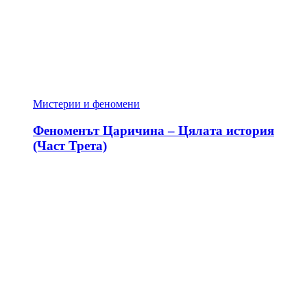
Мистерии и феномени
Феноменът Царичина – Цялата история
(Част Трета)