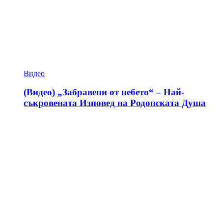
Видео
(Видео) „Забравени от небето“ – Най-
съкровената Изповед на Родопската Душа