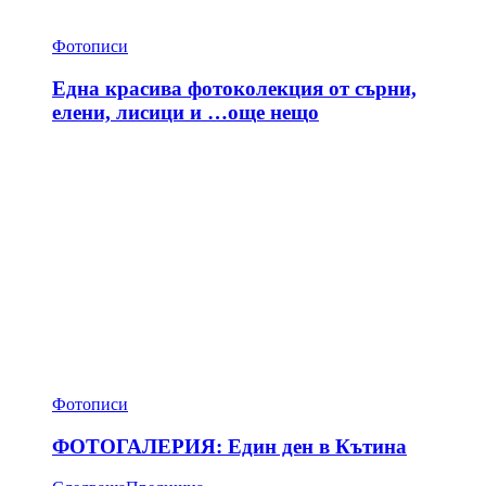
Фотописи
Една красива фотоколекция от сърни,
елени, лисици и …още нещо
Фотописи
ФОТОГАЛЕРИЯ: Един ден в Кътина