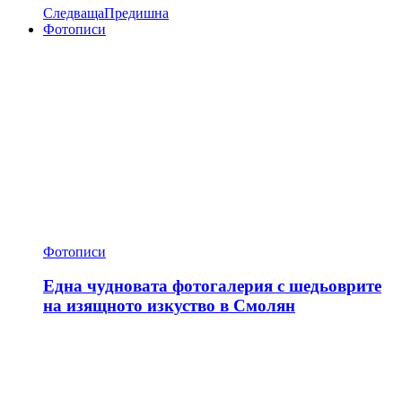
Следваща
Предишна
Фотописи
Фотописи
Една чудновата фотогалерия с шедьоврите
на изящното изкуство в Смолян