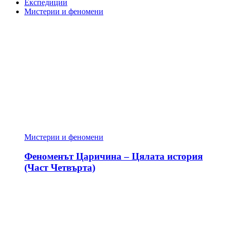
Експедиции
Мистерии и феномени
Мистерии и феномени
Феноменът Царичина – Цялата история
(Част Четвърта)