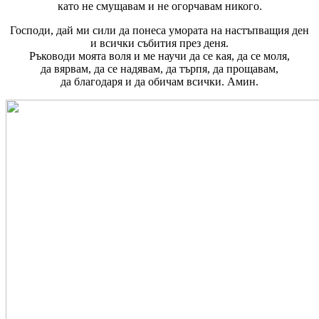
като не смущавам и не огорчавам никого.
Господи, дай ми сили да понеса умората на настъпващия ден
и всички събития през деня.
Ръководи моята воля и ме научи да се кая, да се моля,
да вярвам, да се надявам, да търпя, да прощавам,
да благодаря и да обичам всички. Амин.