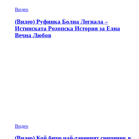
Видео
(Видео) Руфинка Болна Легнала –
Истинската Родопска История за Една
Вечна Любов
Видео
(Видео) Кой беше най-таченият свещеник в