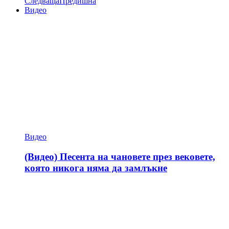
Следваща
Предишна
Видео
Видео
(Видео) Песента на чановете през вековете,
която никога няма да замлъкне