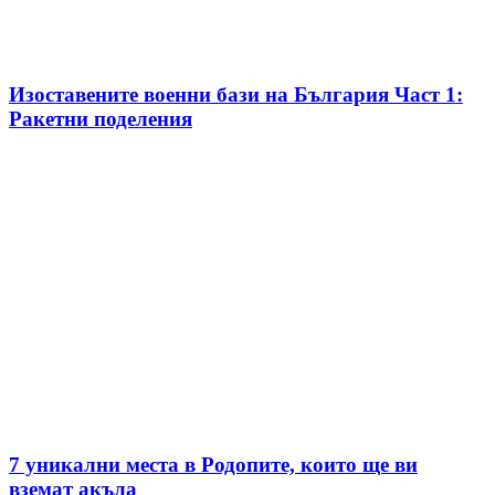
Изоставените военни бази на България Част 1:
Ракетни поделения
7 уникални места в Родопите, които ще ви
вземат акъла