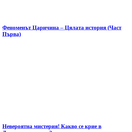
Феноменът Царичина – Цялата история (Част
Първа)
Невероятна мистерия! Какво се крие в