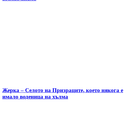
Жерка – Селото на Призраците, което някога е
имало воденица на хълма