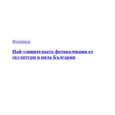
Фотописи
Най-удивителната фотоколекция от
скулптури в цяла България