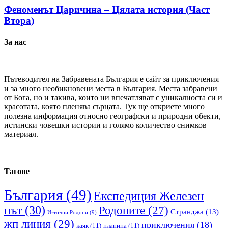
Феноменът Царичина – Цялата история (Част
Втора)
За нас
Пътеводител на Забравената България е сайт за приключения
и за много необикновени места в България. Места забравени
от Бога, но и такива, които ни впечатляват с уникалноста си и
красотата, която пленява сърцата. Тук ще откриете много
полезна информация относно географски и природни обекти,
истински човешки истории и голямо количество снимков
материал.
Тагове
България
(49)
Експедиция Железен
път
(30)
Родопите
(27)
Странджа
(13)
Източни Родопи
(9)
жп линия
(29)
приключения
(18)
каяк
(11)
планина
(11)