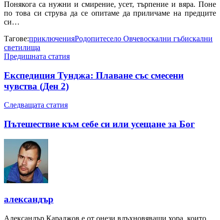
Понякога са нужни и смирение, усет, търпение и вяра. Поне
по това си струва да се опитаме да приличаме на предците
си…
Тагове:
приключения
Родопите
село Овчево
скални гъби
скални
светилища
Предишната статия
Експедиция Тунджа: Плаване със смесени
чувства (Ден 2)
Следващата статия
Пътешествие към себе си или усещане за Бог
александър
Александър Караджов е от онези вдъхновяващи хора, които