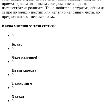
приемат дивата планина за свои дом и не спират да
пътешестват из родината. Той е любител на туризма, обича да
се вре по малко известни или напълно непознати места, но
предпочитано от него място за…
Какво мислиш за тази статия?
0
Браво!
0
Леле майчице!
0
Не ми харесва
0
Тъжно ми е
0
Хахаха
0