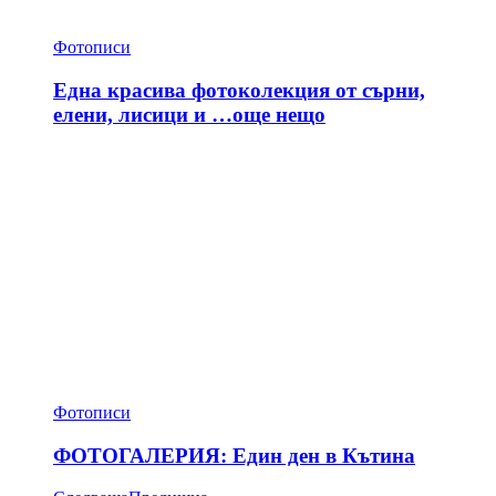
Фотописи
Една красива фотоколекция от сърни,
елени, лисици и …още нещо
Фотописи
ФОТОГАЛЕРИЯ: Един ден в Кътина