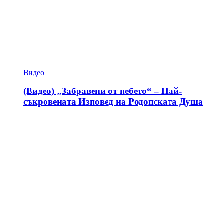
Видео
(Видео) „Забравени от небето“ – Най-
съкровената Изповед на Родопската Душа