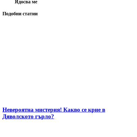
Ядосва ме
Подобни статии
Невероятна мистерия! Какво се крие в
Дяволското гърло?