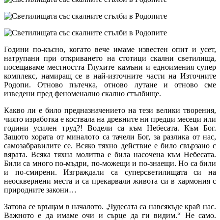
Години по-късно, когато вече имаме известен опит и усет,
натрупани при откриването на стотици скални светилища,
посещаваме местността Глухите камъни и едноимения супер
комплекс, намиращ се в най-източните части на Източните
Родопи. Отново пътечка, отново лутане и отново сме
изведени пред феноменално скално стълбище.
Какво ли е било предназначението на тези велики творения,
чиято изработка е коствала на древните ни предци месеци или
години усилен труд?! Водели са към Небесата. Към Бог.
Защото хората от миналото са тачели Бог, за разлика от нас,
самозабравилите се. Всяко тяхно действие е било свързано с
вярата. Всяка тяхна молитва е била насочена към Небесата.
Били са много по-мъдри, по-можещи и по-знаещи. Но са били
и по-смирени. Изграждали са суперсветилищата си на
неосквернени места и са прекарвали живота си в хармония с
природните закони…
Затова се връщам в началото. „Чудесата са навсякъде край нас.
Важното е да имаме очи и сърце да ги видим.“ Не само.