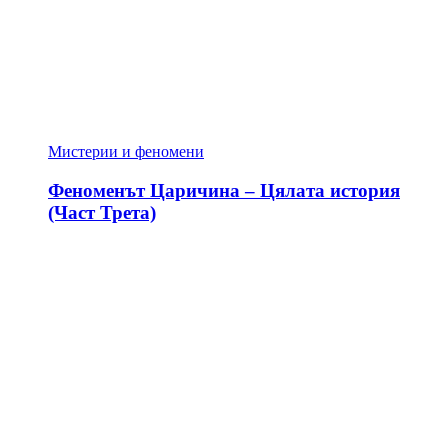
Мистерии и феномени
Феноменът Царичина – Цялата история
(Част Трета)