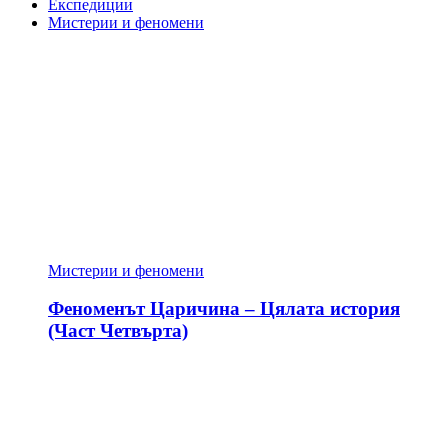
Експедиции
Мистерии и феномени
Мистерии и феномени
Феноменът Царичина – Цялата история
(Част Четвърта)