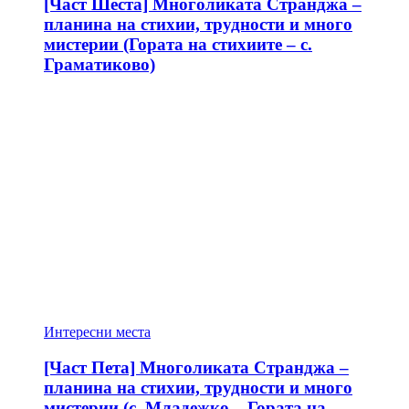
[Част Шеста] Многоликата Странджа –
планина на стихии, трудности и много
мистерии (Гората на стихиите – с.
Граматиково)
Интересни места
[Част Пета] Многоликата Странджа –
планина на стихии, трудности и много
мистерии (с. Младежко – Гората на