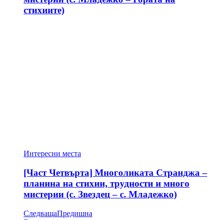
стихиите)
Интересни места
[Част Четвърта] Многоликата Странджа –
планина на стихии, трудности и много
мистерии (с. Звездец – с. Младежко)
Следваща
Предишна