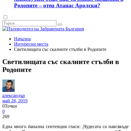
Родопите – отец Атанас Аролски?
Dark
mode
Начална
Интересни места
Светилищата със скалните стълби в Родопите
Светилищата със скалните стълби в
Родопите
александър
май 28, 2019
0
Точки
0
269
Една много банална сентенция гласи: „Чудесата са навсякъде