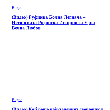
Видео
(Видео) Руфинка Болна Легнала –
Истинската Родопска История за Една
Вечна Любов
Видео
(Видео) Кой беше най-таченият свещеник в