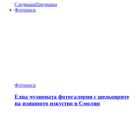
Следваща
Предишна
Фотописи
Фотописи
Една чудновата фотогалерия с шедьоврите
на изящното изкуство в Смолян