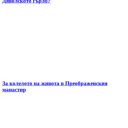
Дяволското гърло?
За колелото на живота в Преображенския
манастир