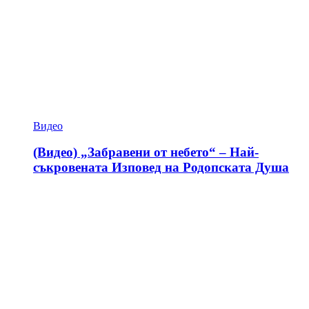
Видео
(Видео) „Забравени от небето“ – Най-
съкровената Изповед на Родопската Душа