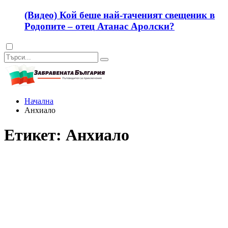
(Видео) Кой беше най-таченият свещеник в
Родопите – отец Атанас Аролски?
Dark
mode
Начална
Анхиало
Етикет:
Анхиало