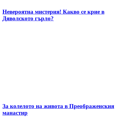
Невероятна мистерия! Какво се крие в
Дяволското гърло?
За колелото на живота в Преображенския
манастир