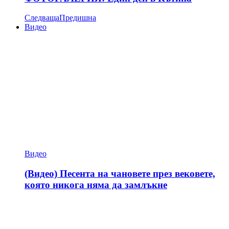
Следваща
Предишна
Видео
Видео
(Видео) Песента на чановете през вековете,
която никога няма да замлъкне