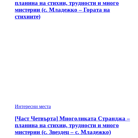
планина на стихии, трудности и много
мистерии (с. Младежко – Гората на
стихиите)
Интересни места
[Част Четвърта] Многоликата Странджа –
планина на стихии, трудности и много
мистерии (с. Звездец – с. Младежко)