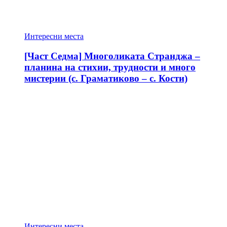
Интересни места
[Част Седма] Многоликата Странджа –
планина на стихии, трудности и много
мистерии (с. Граматиково – с. Кости)
Интересни места