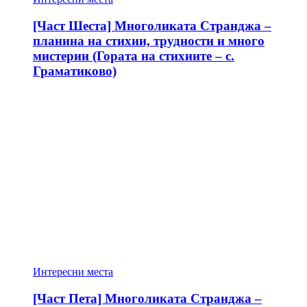
[Част Шеста] Многоликата Странджа –
планина на стихии, трудности и много
мистерии (Гората на стихиите – с.
Граматиково)
Интересни места
[Част Пета] Многоликата Странджа –