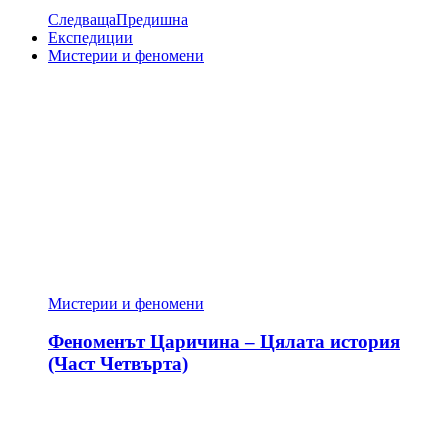
Следваща
Предишна
Експедиции
Мистерии и феномени
Мистерии и феномени
Феноменът Царичина – Цялата история
(Част Четвърта)