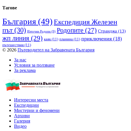
Тагове
България
(49)
Експедиция Железен
път
(30)
Родопите
(27)
Странджа
(13)
Източни Родопи
(9)
жп линия
(29)
приключения
(18)
каяк
(11)
планина
(11)
пътешествия
(11)
© 2026
Пътеводител на Забравената България
За нас
Условия за ползване
За реклама
Интересни места
Експедиции
Мистерии и феномени
Архиви
Галерия
Видео