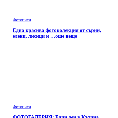
Фотописи
Една красива фотоколекция от сърни,
елени, лисици и …още нещо
Фотописи
ФОТОГАЛЕРИЯ: Един ден в Кътина