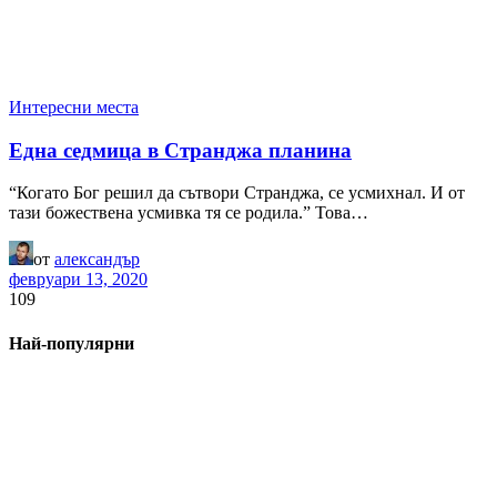
Интересни места
Една седмица в Странджа планина
“Когато Бог решил да сътвори Странджа, се усмихнал. И от
тази божествена усмивка тя се родила.” Това…
от
александър
февруари 13, 2020
109
Най-популярни