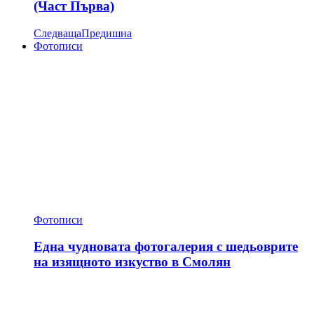
(Част Първа)
Следваща
Предишна
Фотописи
Фотописи
Една чудновата фотогалерия с шедьоврите
на изящното изкуство в Смолян