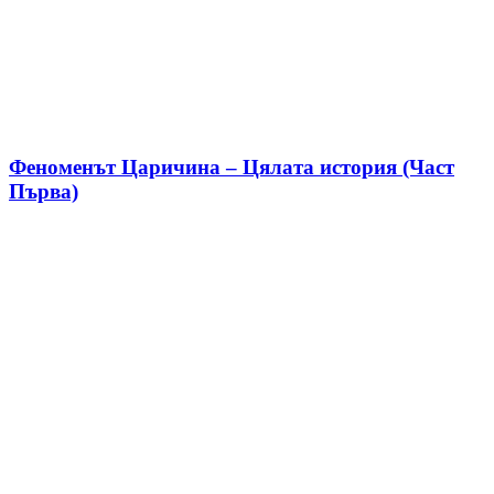
Феноменът Царичина – Цялата история (Част
Първа)