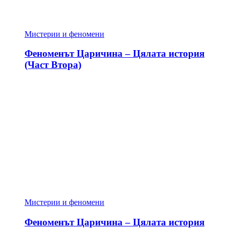
Мистерии и феномени
Феноменът Царичина – Цялата история
(Част Втора)
Мистерии и феномени
Феноменът Царичина – Цялата история