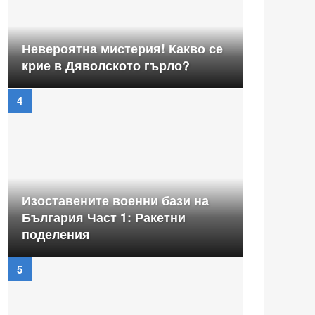
Невероятна мистерия! Какво се
крие в Дяволското гърло?
Изоставените военни бази на
България Част 1: Ракетни
поделения