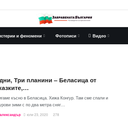
стерии и феномени
Фотописи
Видео
дни, Три планини – Беласица от
казките,…
гаме късно в Беласица. Хижа Конгур. Там сме спали и
урови зими с по два метра сняг…
александър
юли 23, 2020
278