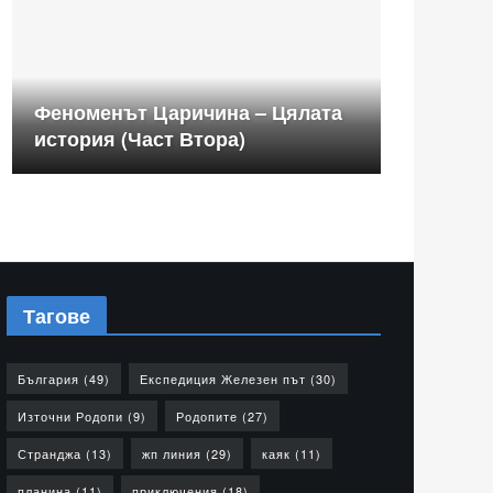
Феноменът Царичина – Цялата
история (Част Втора)
Тагове
България
(49)
Експедиция Железен път
(30)
Източни Родопи
(9)
Родопите
(27)
Странджа
(13)
жп линия
(29)
каяк
(11)
планина
(11)
приключения
(18)