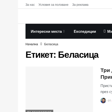
За нас
Условия за ползване
За реклама
Интересни места
Експедиции
Ми
Начална
Беласица
Етикет:
Беласица
Три 
При
Присти
през с
от