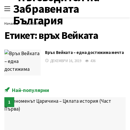
Начална
връх Вейката
Етикет:
връх Вейката
Връх Вейката – една достижима мечта
ДЕКЕМВРИ 16, 2019
436
Най-популярни