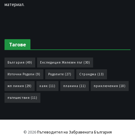
материал.
Тагове
България
(49)
Експедиция Железен път
(30)
Източни Родопи
(9)
Родопите
(27)
Странджа
(13)
жп линия
(29)
каяк
(11)
планина
(11)
приключения
(18)
пътешествия
(11)
© 2026
Пътеводител на Забравената България