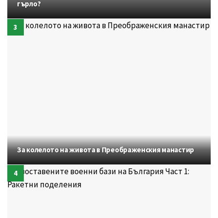
гърло?
За колелото на живота в Преображенския манастир