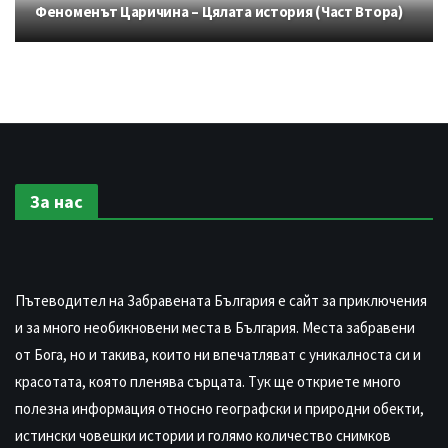
Феноменът Царичина – Цялата история (Част Втора)
За нас
Пътеводител на Забравената България е сайт за приключения
и за много необикновени места в България. Места забравени
от Бога, но и такива, които ни впечатляват с уникалноста си и
красотата, която пленява сърцата. Тук ще откриете много
полезна информация относно географски и природни обекти,
истински човешки истории и голямо количество снимков