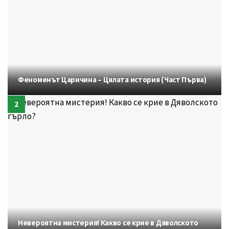
Феноменът Царичина – Цялата история (Част Първа)
Невероятна мистерия! Какво се крие в Дяволското