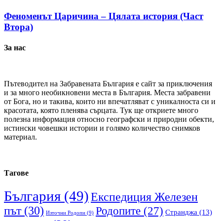
Феноменът Царичина – Цялата история (Част
Втора)
За нас
Пътеводител на Забравената България е сайт за приключения
и за много необикновени места в България. Места забравени
от Бога, но и такива, които ни впечатляват с уникалноста си и
красотата, която пленява сърцата. Тук ще откриете много
полезна информация относно географски и природни обекти,
истински човешки истории и голямо количество снимков
материал.
Тагове
България
(49)
Експедиция Железен
път
(30)
Родопите
(27)
Странджа
(13)
Източни Родопи
(9)