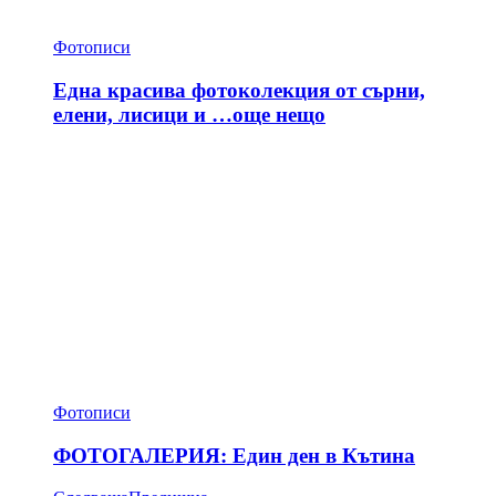
Фотописи
Една красива фотоколекция от сърни,
елени, лисици и …още нещо
Фотописи
ФОТОГАЛЕРИЯ: Един ден в Кътина