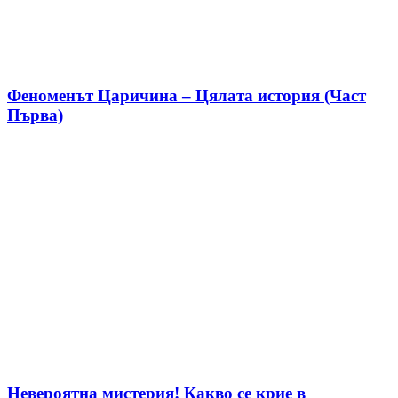
Феноменът Царичина – Цялата история (Част
Първа)
Невероятна мистерия! Какво се крие в