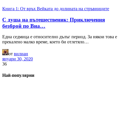
Книга 1: От връх Вейката до долината на стръвниците
С душа на пътешественик: Приключения
безброй по Виа…
Една седмица е относително дълъг период. За някои това е
прекалено малко време, което би отлетяло…
от
вилиан
януари 30, 2020
36
Най-популярни