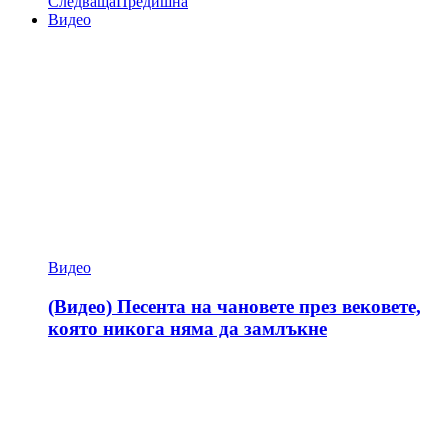
Следваща
Предишна
Видео
Видео
(Видео) Песента на чановете през вековете,
която никога няма да замлъкне