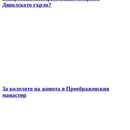
Дяволското гърло?
За колелото на живота в Преображенския
манастир