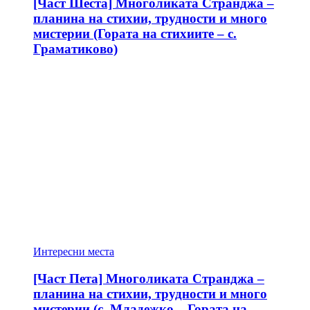
[Част Шеста] Многоликата Странджа –
планина на стихии, трудности и много
мистерии (Гората на стихиите – с.
Граматиково)
Интересни места
[Част Пета] Многоликата Странджа –
планина на стихии, трудности и много
мистерии (с. Младежко – Гората на