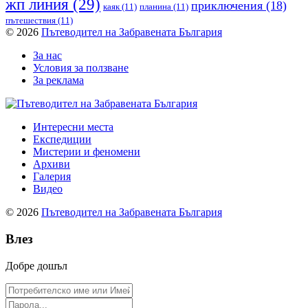
жп линия
(29)
приключения
(18)
каяк
(11)
планина
(11)
пътешествия
(11)
© 2026
Пътеводител на Забравената България
За нас
Условия за ползване
За реклама
Интересни места
Експедиции
Мистерии и феномени
Архиви
Галерия
Видео
© 2026
Пътеводител на Забравената България
Влез
Добре дошъл