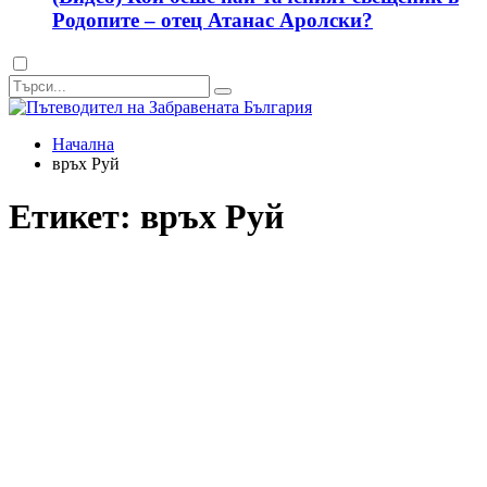
Родопите – отец Атанас Аролски?
Dark
mode
Начална
връх Руй
Етикет:
връх Руй