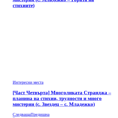
стихиите)
Интересни места
[Част Четвърта] Многоликата Странджа –
планина на стихии, трудности и много
мистерии (с. Звездец – с. Младежко)
Следваща
Предишна