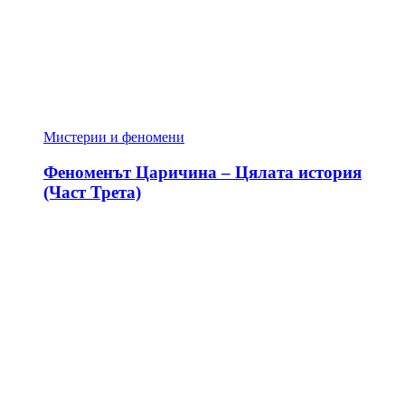
Мистерии и феномени
Феноменът Царичина – Цялата история
(Част Трета)