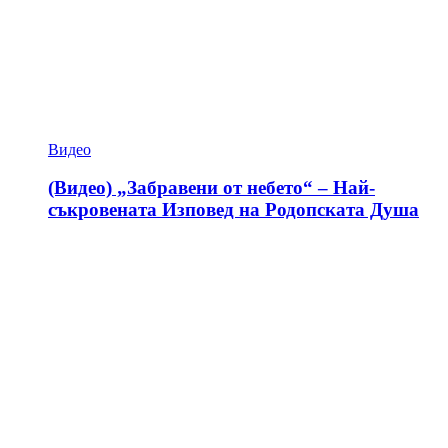
Видео
(Видео) „Забравени от небето“ – Най-
съкровената Изповед на Родопската Душа