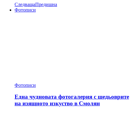
Следваща
Предишна
Фотописи
Фотописи
Една чудновата фотогалерия с шедьоврите
на изящното изкуство в Смолян