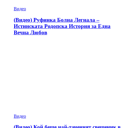
Видео
(Видео) Руфинка Болна Легнала –
Истинската Родопска История за Една
Вечна Любов
Видео
(Видео) Кой беше най-таченият свещеник в