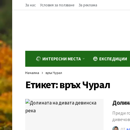
За нас
Условия за ползване
За реклама
ИНТЕРЕСНИ МЕСТА
ЕКСПЕДИЦИИ
Начална
връх Чурал
Етикет:
връх Чурал
Долина
Преди г
дивечов
ОТ
а