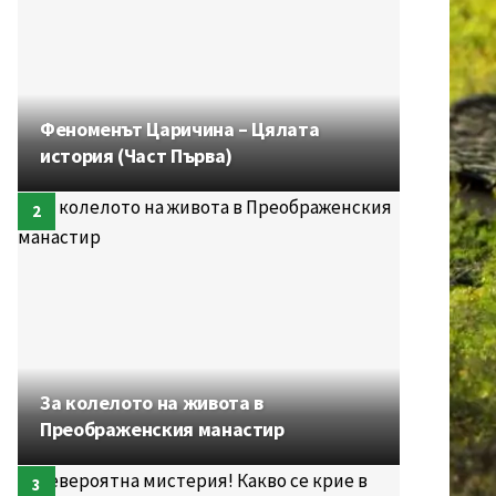
Феноменът Царичина – Цялата
история (Част Първа)
За колелото на живота в
Преображенския манастир