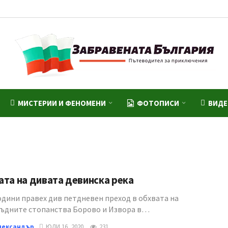
МИСТЕРИИ И ФЕНОМЕНИ
ФОТОПИСИ
ВИД
та на дивата девинска река
одини правех див петдневен преход в обхвата на
ъдните стопанства Борово и Извора в…
лександър
ЮЛИ 16, 2020
231