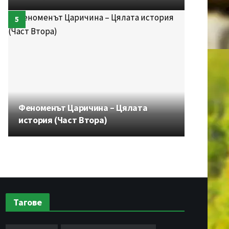
Феноменът Царичина – Цялата
история (Част Втора)
Тагове