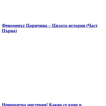
Феноменът Царичина – Цялата история (Част
Първа)
Невероятна мистерия! Какво се крие в