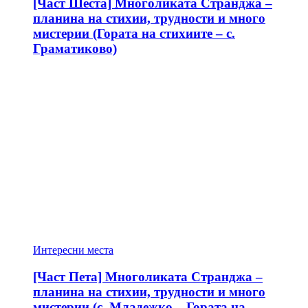
[Част Шеста] Многоликата Странджа –
планина на стихии, трудности и много
мистерии (Гората на стихиите – с.
Граматиково)
Интересни места
[Част Пета] Многоликата Странджа –
планина на стихии, трудности и много
мистерии (с. Младежко – Гората на