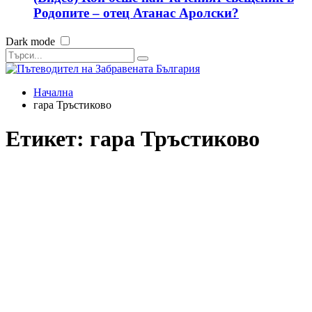
Родопите – отец Атанас Аролски?
Dark mode
Начална
гара Тръстиково
Етикет:
гара Тръстиково