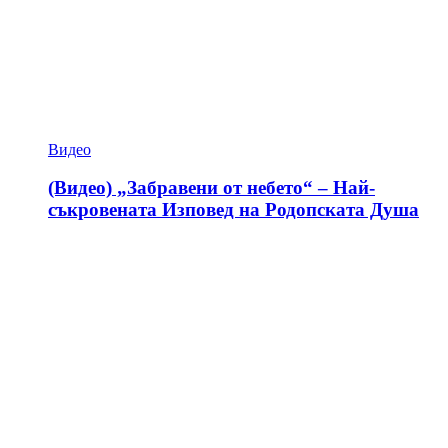
Видео
(Видео) „Забравени от небето“ – Най-
съкровената Изповед на Родопската Душа