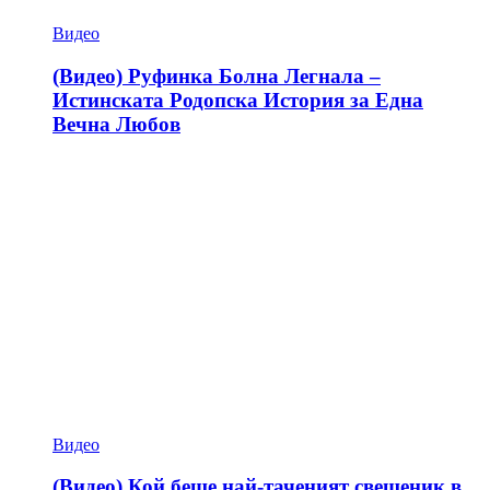
Видео
(Видео) Руфинка Болна Легнала –
Истинската Родопска История за Една
Вечна Любов
Видео
(Видео) Кой беше най-таченият свещеник в