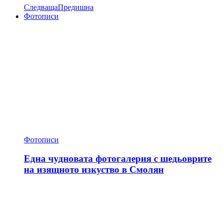
Следваща
Предишна
Фотописи
Фотописи
Една чудновата фотогалерия с шедьоврите
на изящното изкуство в Смолян