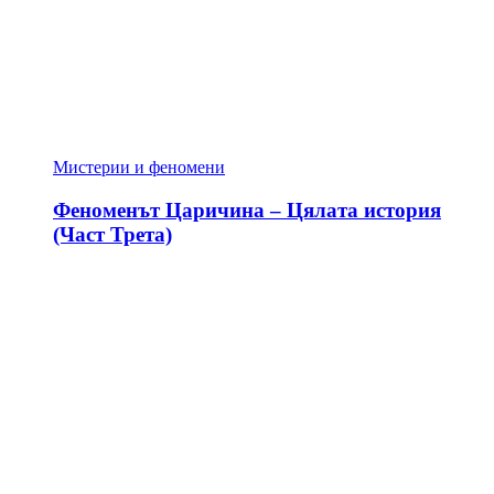
Мистерии и феномени
Феноменът Царичина – Цялата история
(Част Трета)