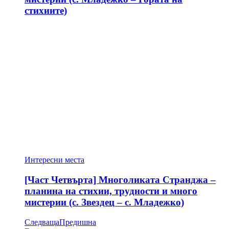
стихиите)
Интересни места
[Част Четвърта] Многоликата Странджа –
планина на стихии, трудности и много
мистерии (с. Звездец – с. Младежко)
Следваща
Предишна