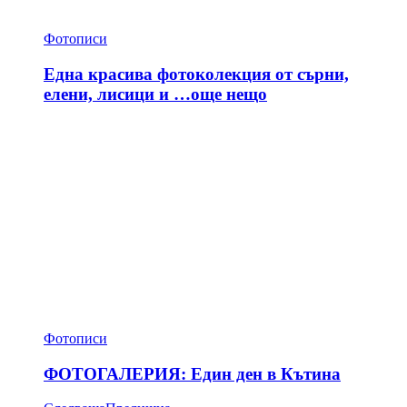
Фотописи
Една красива фотоколекция от сърни,
елени, лисици и …още нещо
Фотописи
ФОТОГАЛЕРИЯ: Един ден в Кътина