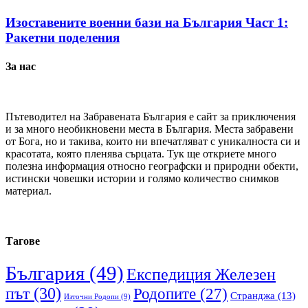
Изоставените военни бази на България Част 1:
Ракетни поделения
За нас
Пътеводител на Забравената България е сайт за приключения
и за много необикновени места в България. Места забравени
от Бога, но и такива, които ни впечатляват с уникалноста си и
красотата, която пленява сърцата. Тук ще откриете много
полезна информация относно географски и природни обекти,
истински човешки истории и голямо количество снимков
материал.
Тагове
България
(49)
Експедиция Железен
път
(30)
Родопите
(27)
Странджа
(13)
Източни Родопи
(9)