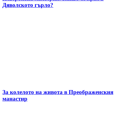
Дяволското гърло?
За колелото на живота в Преображенския
манастир