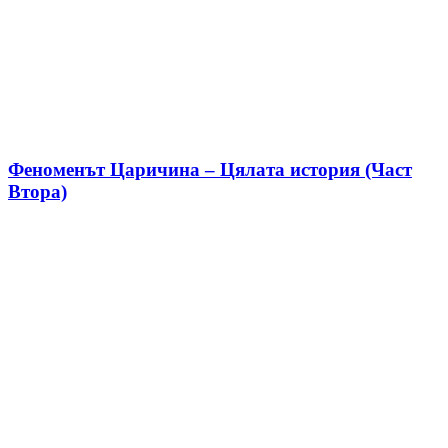
Феноменът Царичина – Цялата история (Част
Втора)