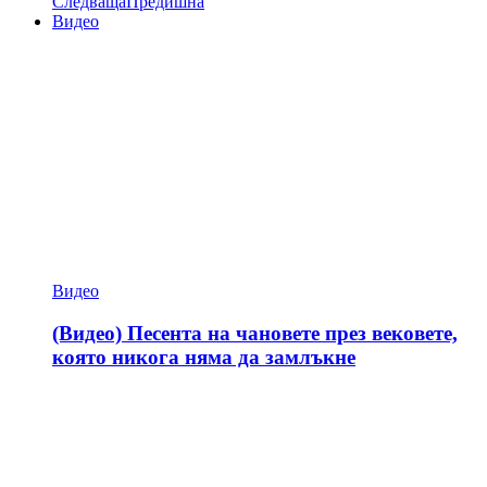
Следваща
Предишна
Видео
Видео
(Видео) Песента на чановете през вековете,
която никога няма да замлъкне