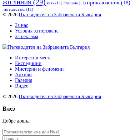
жп линия
(29)
приключения
(18)
каяк
(11)
планина
(11)
пътешествия
(11)
© 2026
Пътеводител на Забравената България
За нас
Условия за ползване
За реклама
Интересни места
Експедиции
Мистерии и феномени
Архиви
Галерия
Видео
© 2026
Пътеводител на Забравената България
Влез
Добре дошъл