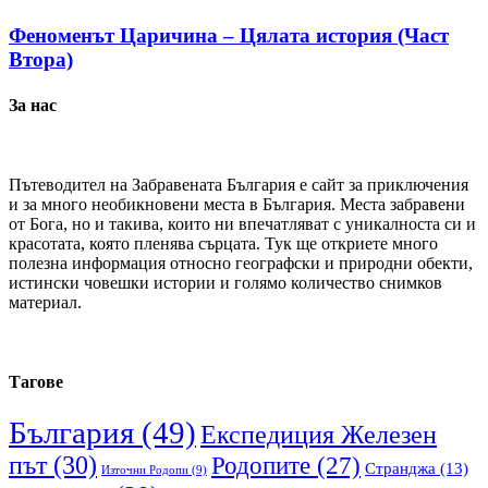
Феноменът Царичина – Цялата история (Част
Втора)
За нас
Пътеводител на Забравената България е сайт за приключения
и за много необикновени места в България. Места забравени
от Бога, но и такива, които ни впечатляват с уникалноста си и
красотата, която пленява сърцата. Тук ще откриете много
полезна информация относно географски и природни обекти,
истински човешки истории и голямо количество снимков
материал.
Тагове
България
(49)
Експедиция Железен
път
(30)
Родопите
(27)
Странджа
(13)
Източни Родопи
(9)