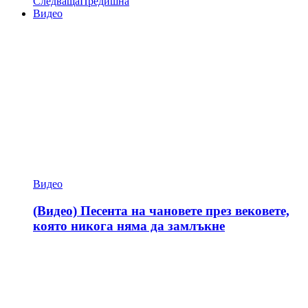
Следваща
Предишна
Видео
Видео
(Видео) Песента на чановете през вековете,
която никога няма да замлъкне