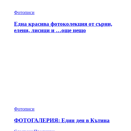
Фотописи
Една красива фотоколекция от сърни,
елени, лисици и …още нещо
Фотописи
ФОТОГАЛЕРИЯ: Един ден в Кътина