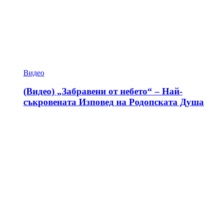
Видео
(Видео) „Забравени от небето“ – Най-
съкровената Изповед на Родопската Душа