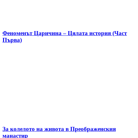
Феноменът Царичина – Цялата история (Част
Първа)
За колелото на живота в Преображенския
манастир