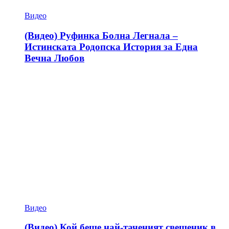
Видео
(Видео) Руфинка Болна Легнала –
Истинската Родопска История за Една
Вечна Любов
Видео
(Видео) Кой беше най-таченият свещеник в