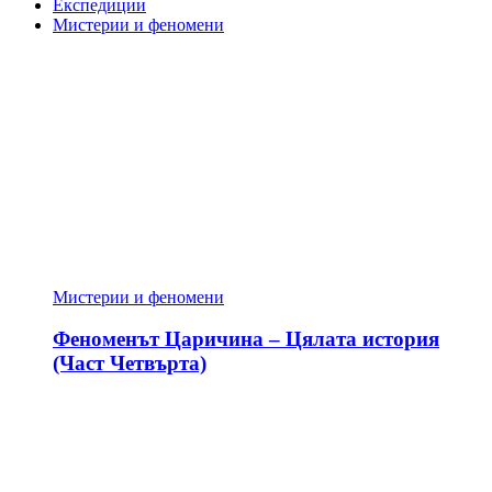
Експедиции
Мистерии и феномени
Мистерии и феномени
Феноменът Царичина – Цялата история
(Част Четвърта)