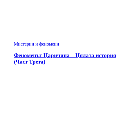
Мистерии и феномени
Феноменът Царичина – Цялата история
(Част Трета)