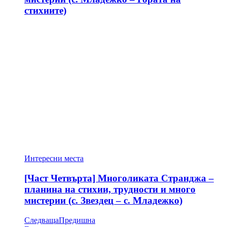
стихиите)
Интересни места
[Част Четвърта] Многоликата Странджа –
планина на стихии, трудности и много
мистерии (с. Звездец – с. Младежко)
Следваща
Предишна