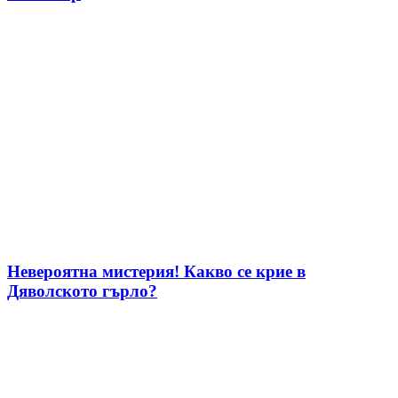
Невероятна мистерия! Какво се крие в
Дяволското гърло?