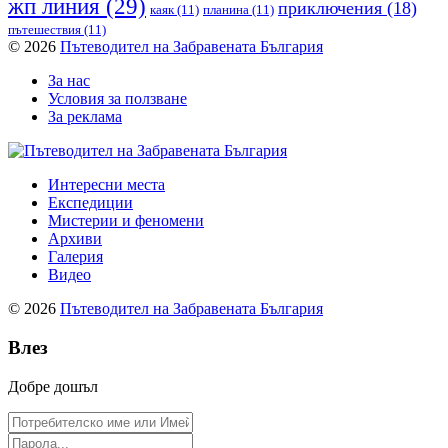
жп линия
(29)
приключения
(18)
каяк
(11)
планина
(11)
пътешествия
(11)
© 2026
Пътеводител на Забравената България
За нас
Условия за ползване
За реклама
Интересни места
Експедиции
Мистерии и феномени
Архиви
Галерия
Видео
© 2026
Пътеводител на Забравената България
Влез
Добре дошъл