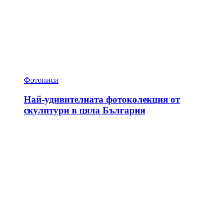
Фотописи
Най-удивителната фотоколекция от
скулптури в цяла България