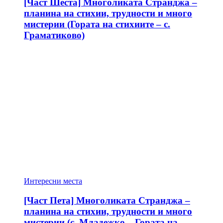
[Част Шеста] Многоликата Странджа –
планина на стихии, трудности и много
мистерии (Гората на стихиите – с.
Граматиково)
Интересни места
[Част Пета] Многоликата Странджа –
планина на стихии, трудности и много
мистерии (с. Младежко – Гората на