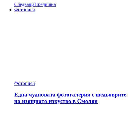
Следваща
Предишна
Фотописи
Фотописи
Една чудновата фотогалерия с шедьоврите
на изящното изкуство в Смолян