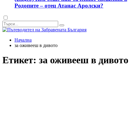
Родопите – отец Атанас Аролски?
Dark
mode
Начална
за оживееш в дивото
Етикет:
за оживееш в дивото