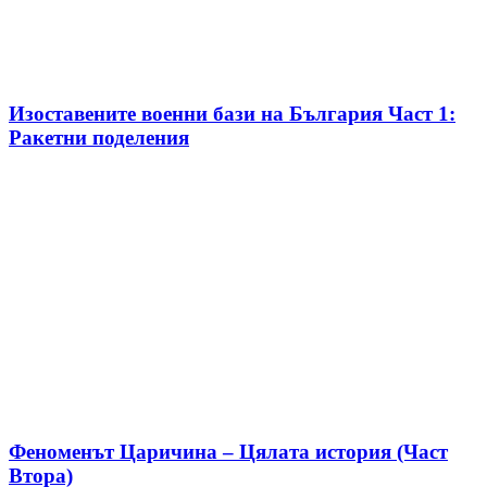
Изоставените военни бази на България Част 1:
Ракетни поделения
Феноменът Царичина – Цялата история (Част
Втора)