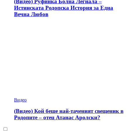
(Видео) Руфинка Болна Легнала –
Истинската Родопска История за Една
Вечна Любов
Видео
(Видео) Кой беше най-таченият свещеник в
Родопите – отец Атанас Аролски?
Dark