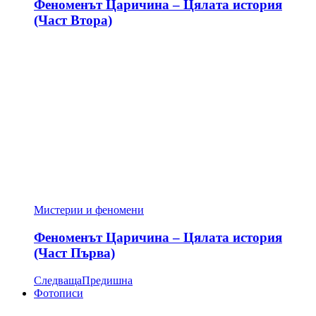
Феноменът Царичина – Цялата история
(Част Втора)
Мистерии и феномени
Феноменът Царичина – Цялата история
(Част Първа)
Следваща
Предишна
Фотописи