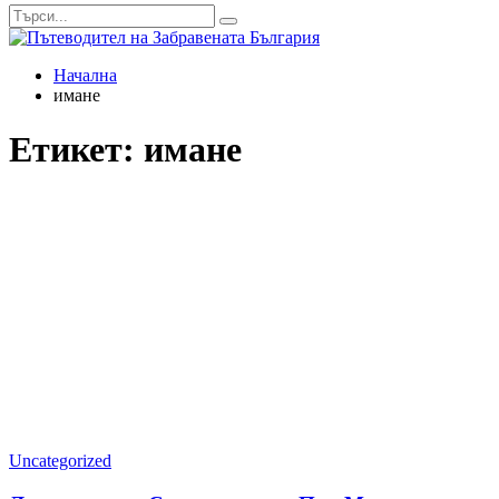
mode
Начална
имане
Етикет:
имане
Uncategorized