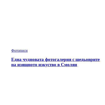
Фотописи
Една чудновата фотогалерия с шедьоврите
на изящното изкуство в Смолян