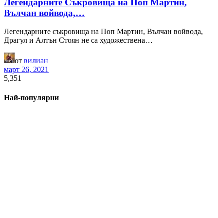
Легендарните Съкровища на Поп Мартин,
Вълчан войвода,…
Легендарните съкровища на Поп Мартин, Вълчан войвода,
Драгул и Алтън Стоян не са художествена…
от
вилиан
март 26, 2021
5,351
Най-популярни