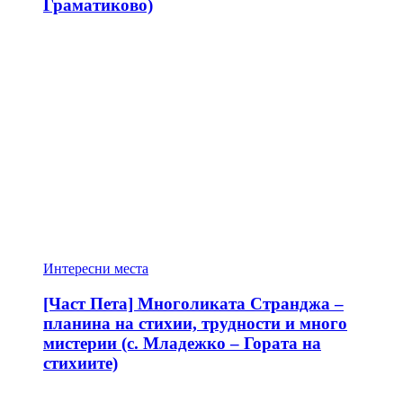
Граматиково)
Интересни места
[Част Пета] Многоликата Странджа –
планина на стихии, трудности и много
мистерии (с. Младежко – Гората на
стихиите)