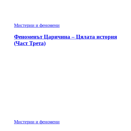
Мистерии и феномени
Феноменът Царичина – Цялата история
(Част Трета)
Мистерии и феномени