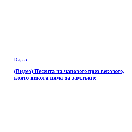
Видео
(Видео) Песента на чановете през вековете,
която никога няма да замлъкне