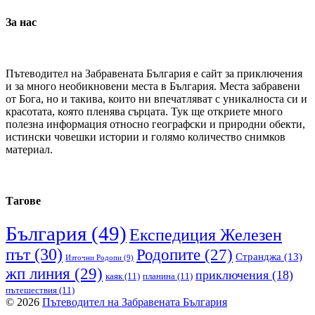
За нас
Пътеводител на Забравената България е сайт за приключения
и за много необикновени места в България. Места забравени
от Бога, но и такива, които ни впечатляват с уникалноста си и
красотата, която пленява сърцата. Тук ще откриете много
полезна информация относно географски и природни обекти,
истински човешки истории и голямо количество снимков
материал.
Тагове
България
(49)
Експедиция Железен
път
(30)
Родопите
(27)
Странджа
(13)
Източни Родопи
(9)
жп линия
(29)
приключения
(18)
каяк
(11)
планина
(11)
пътешествия
(11)
© 2026
Пътеводител на Забравената България