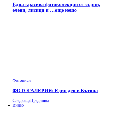
Една красива фотоколекция от сърни,
елени, лисици и …още нещо
Фотописи
ФОТОГАЛЕРИЯ: Един ден в Кътина
Следваща
Предишна
Видео