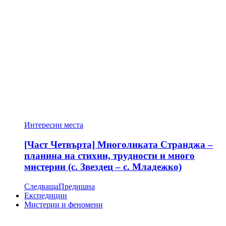
Интересни места
[Част Четвърта] Многоликата Странджа –
планина на стихии, трудности и много
мистерии (с. Звездец – с. Младежко)
Следваща
Предишна
Експедиции
Мистерии и феномени