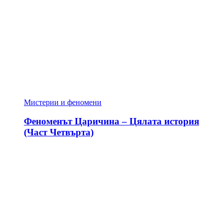
Мистерии и феномени
Феноменът Царичина – Цялата история
(Част Четвърта)