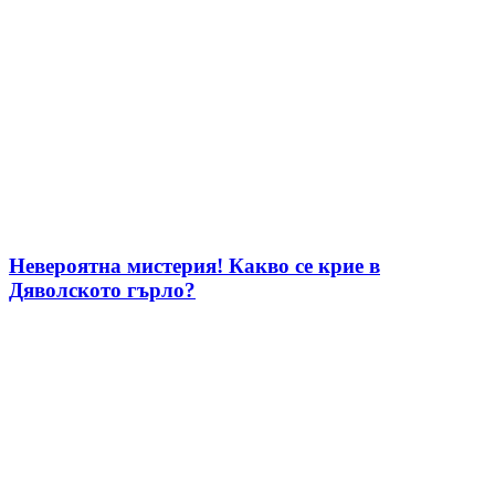
Невероятна мистерия! Какво се крие в
Дяволското гърло?