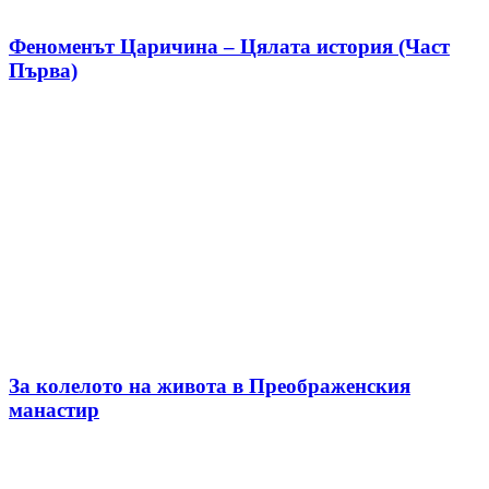
Феноменът Царичина – Цялата история (Част
Първа)
За колелото на живота в Преображенския
манастир