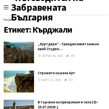
Начална
Кърджали
Етикет:
Кърджали
„Куртдере“ – Грандиозният каньон
край Студен…
АПРИЛ 28, 2020
295
Стражите на река Арт
МАРТ 11, 2020
197
В търсене на призрачните села (23-
25.07.2010г.)