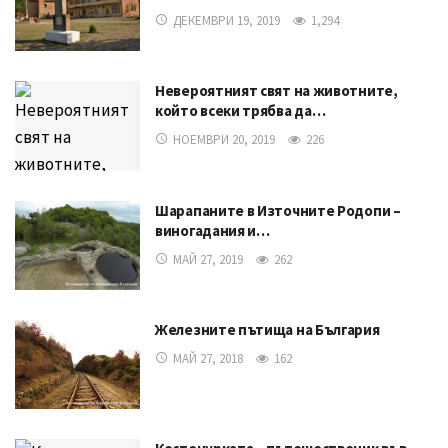
ДЕКЕМВРИ 19, 2019
1,294
Невероятният свят на животните,
който всеки трябва да…
НОЕМВРИ 20, 2019
226
Шарапаните в Източните Родопи –
виногадания и…
МАЙ 27, 2019
262
Железните пътища на България
МАЙ 27, 2018
162