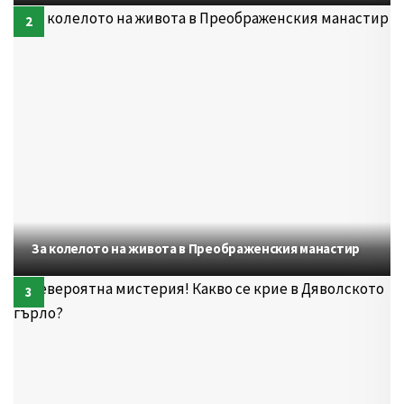
За колелото на живота в Преображенския манастир