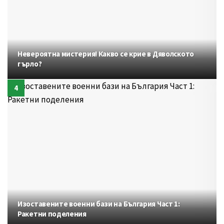
Невероятна мистерия! Какво се крие в Дяволското
гърло?
Изоставените военни бази на България Част 1:
Ракетни поделения