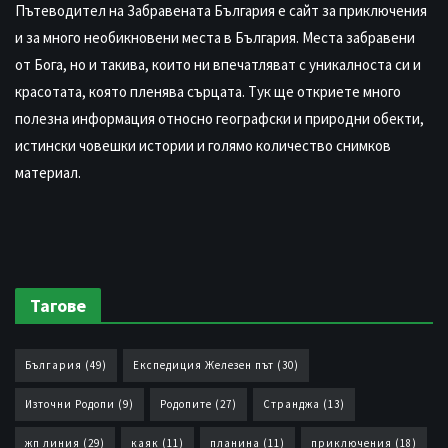
Пътеводител на Забравената България е сайт за приключения
и за много необикновени места в България. Места забравени
от Бога, но и такива, които ни впечатляват с уникалноста си и
красотата, която пленява сърцата. Тук ще откриете много
полезна информация относно географски и природни обекти,
истински човешки истории и голямо количество снимков
материал.
Тагове
България
(49)
Експедиция Железен път
(30)
Източни Родопи
(9)
Родопите
(27)
Странджа
(13)
жп линия
(29)
каяк
(11)
планина
(11)
приключения
(18)