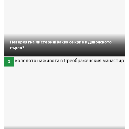
Невероятна мистерия! Какво се крие в Дяволското
гърло?