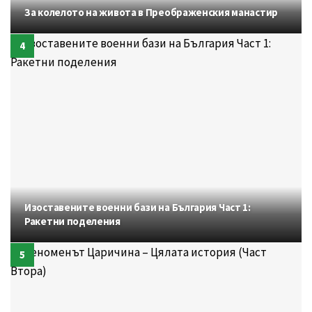
За колелото на живота в Преображенския манастир
Изоставените военни бази на България Част 1:
Ракетни поделения