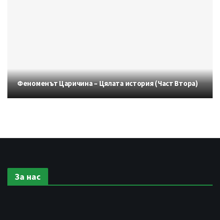
Феноменът Царичина – Цялата история (Част Втора)
За нас