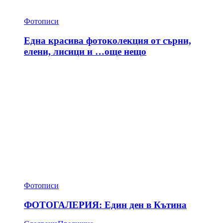
Фотописи
Една красива фотоколекция от сърни,
елени, лисици и …още нещо
Фотописи
ФОТОГАЛЕРИЯ: Един ден в Кътина