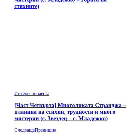
стихиите)
Интересни места
[Част Четвърта] Многоликата Странджа –
планина на стихии, трудности и много
мистерии (с. Звездец – с. Младежко)
Следваща
Предишна