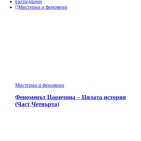
Експедиции
Мистерии и феномени
Мистерии и феномени
Феноменът Царичина – Цялата история
(Част Четвърта)