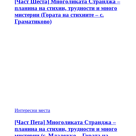
[Част Шеста] Многоликата Странджа –
планина на стихии, трудности и много
мистерии (Гората на стихиите – с.
Граматиково)
Интересни места
[Част Пета] Многоликата Странджа –
планина на стихии, трудности и много
мистерии (с. Младежко – Гората на