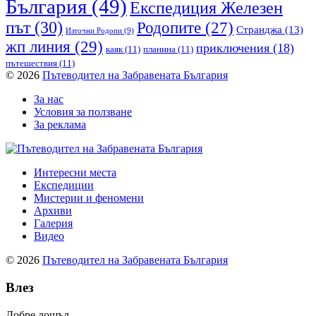
България
(49)
Експедиция Железен
път
(30)
Родопите
(27)
Странджа
(13)
Източни Родопи
(9)
жп линия
(29)
приключения
(18)
каяк
(11)
планина
(11)
пътешествия
(11)
© 2026
Пътеводител на Забравената България
За нас
Условия за ползване
За реклама
Интересни места
Експедиции
Мистерии и феномени
Архиви
Галерия
Видео
© 2026
Пътеводител на Забравената България
Влез
Добре дошъл