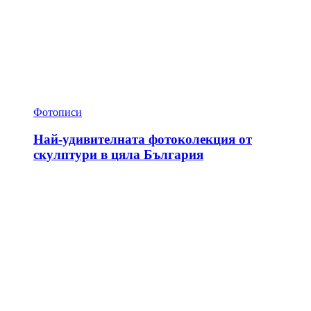
Фотописи
Най-удивителната фотоколекция от
скулптури в цяла България