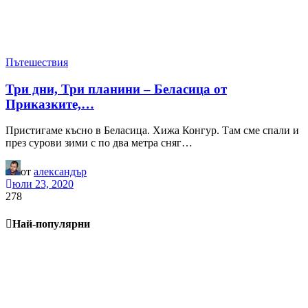
Пътешествия
Три дни, Три планини – Беласица от
Приказките,…
Пристигаме късно в Беласица. Хижа Конгур. Там сме спали и
през сурови зими с по два метра сняг…
от
александър
юли 23, 2020
278
Най-популярни