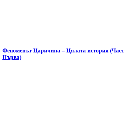
Феноменът Царичина – Цялата история (Част
Първа)