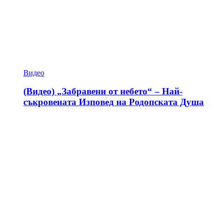
Видео
(Видео) „Забравени от небето“ – Най-
съкровената Изповед на Родопската Душа