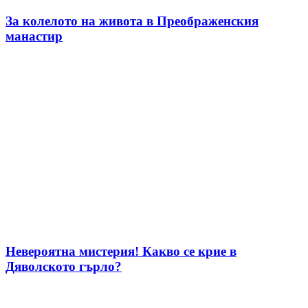
За колелото на живота в Преображенския
манастир
Невероятна мистерия! Какво се крие в
Дяволското гърло?