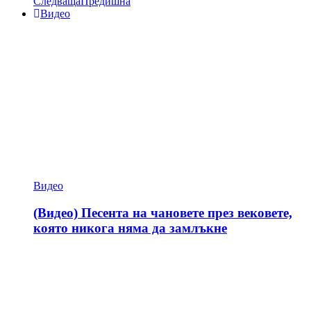
Следваща
Предишна
Видео
Видео
(Видео) Песента на чановете през вековете,
която никога няма да замлъкне