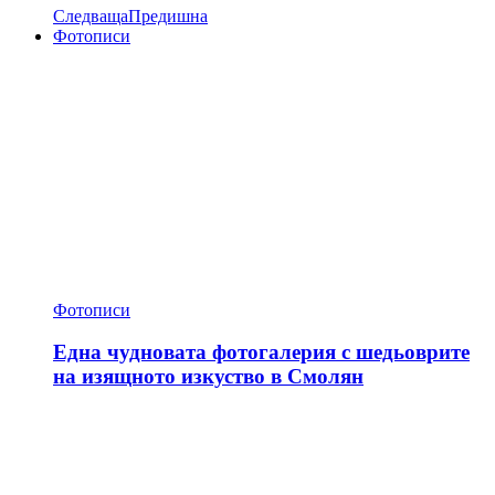
Следваща
Предишна
Фотописи
Фотописи
Една чудновата фотогалерия с шедьоврите
на изящното изкуство в Смолян