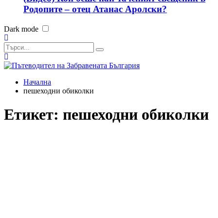
Родопите – отец Атанас Аролски?
Dark mode
Начална
пешеходни обиколки
Етикет:
пешеходни обиколки