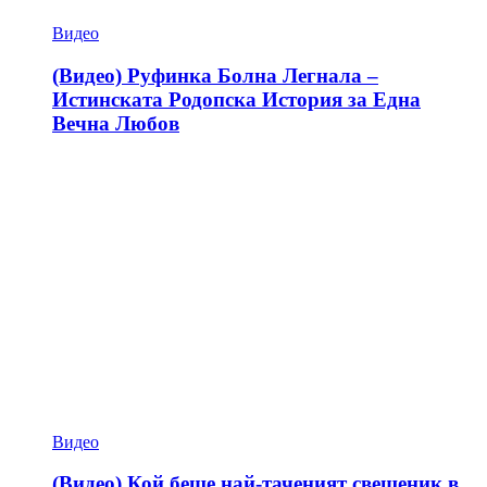
Видео
(Видео) Руфинка Болна Легнала –
Истинската Родопска История за Една
Вечна Любов
Видео
(Видео) Кой беше най-таченият свещеник в