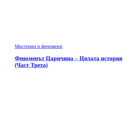
Мистерии и феномени
Феноменът Царичина – Цялата история
(Част Трета)