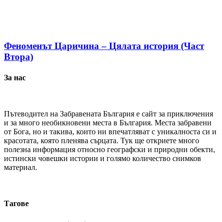
Феноменът Царичина – Цялата история (Част
Втора)
За нас
Пътеводител на Забравената България е сайт за приключения
и за много необикновени места в България. Места забравени
от Бога, но и такива, които ни впечатляват с уникалноста си и
красотата, която пленява сърцата. Тук ще откриете много
полезна информация относно географски и природни обекти,
истински човешки истории и голямо количество снимков
материал.
Тагове