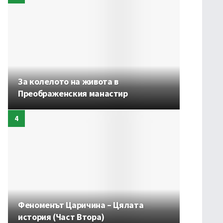
За колелото на живота в
Преображенския манастир
Феноменът Царичина – Цялата
история (Част Втора)