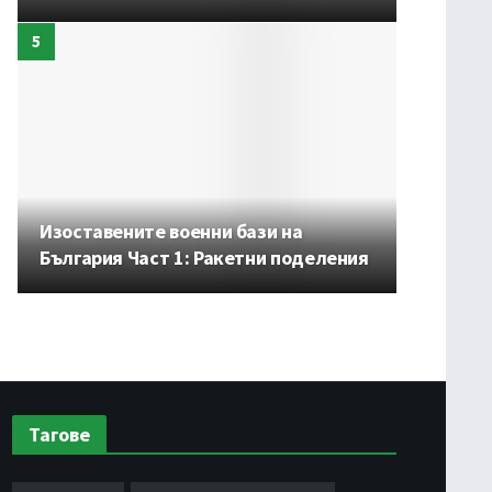
Изоставените военни бази на
България Част 1: Ракетни поделения
Тагове