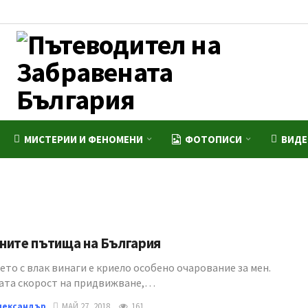
МИСТЕРИИ И ФЕНОМЕНИ
ФОТОПИСИ
ВИД
ните пътища на България
то с влак винаги е криело особено очарование за мен.
ата скорост на придвижване,…
лександър
МАЙ 27, 2018
161