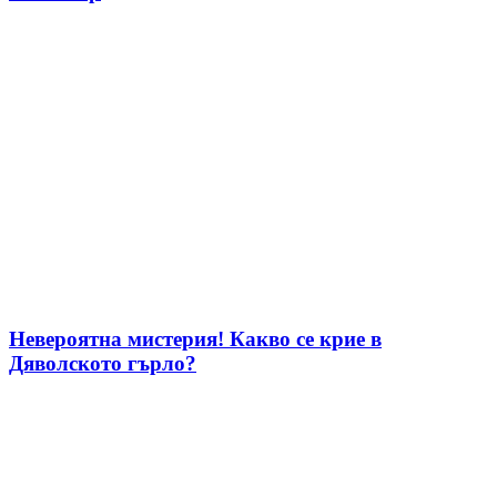
Невероятна мистерия! Какво се крие в
Дяволското гърло?