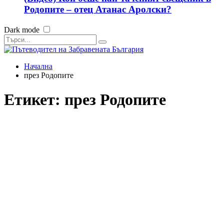
Родопите – отец Атанас Аролски?
Dark mode
Начална
през Родопите
Етикет:
през Родопите