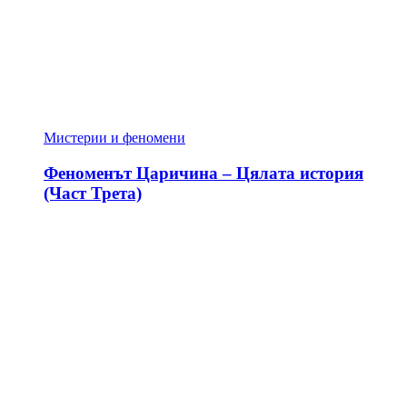
Мистерии и феномени
Феноменът Царичина – Цялата история
(Част Трета)