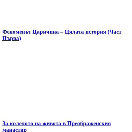
Феноменът Царичина – Цялата история (Част
Първа)
За колелото на живота в Преображенския
манастир