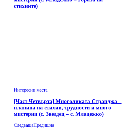
стихиите)
Интересни места
[Част Четвърта] Многоликата Странджа –
планина на стихии, трудности и много
мистерии (с. Звездец – с. Младежко)
Следваща
Предишна