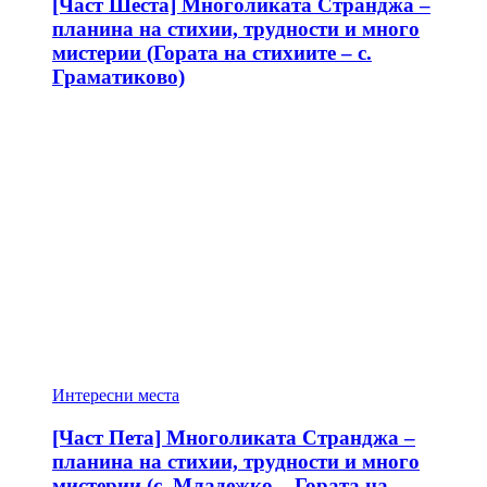
[Част Шеста] Многоликата Странджа –
планина на стихии, трудности и много
мистерии (Гората на стихиите – с.
Граматиково)
Интересни места
[Част Пета] Многоликата Странджа –
планина на стихии, трудности и много
мистерии (с. Младежко – Гората на