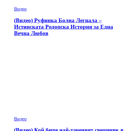
Видео
(Видео) Руфинка Болна Легнала –
Истинската Родопска История за Една
Вечна Любов
Видео
(Видео) Кой беше най-таченият свещеник в