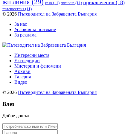
жп линия
(29)
приключения
(18)
каяк
(11)
планина
(11)
пътешествия
(11)
© 2026
Пътеводител на Забравената България
За нас
Условия за ползване
За реклама
Интересни места
Експедиции
Мистерии и феномени
Архиви
Галерия
Видео
© 2026
Пътеводител на Забравената България
Влез
Добре дошъл