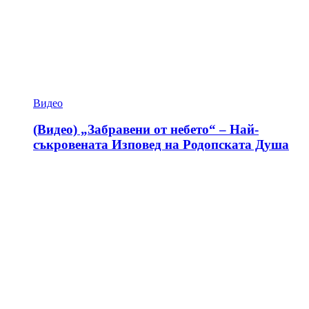
Видео
(Видео) „Забравени от небето“ – Най-
съкровената Изповед на Родопската Душа