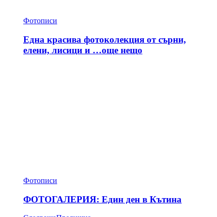
Фотописи
Една красива фотоколекция от сърни,
елени, лисици и …още нещо
Фотописи
ФОТОГАЛЕРИЯ: Един ден в Кътина