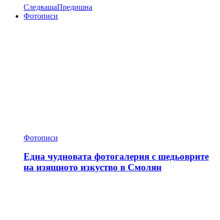
Следваща
Предишна
Фотописи
Фотописи
Една чудновата фотогалерия с шедьоврите
на изящното изкуство в Смолян