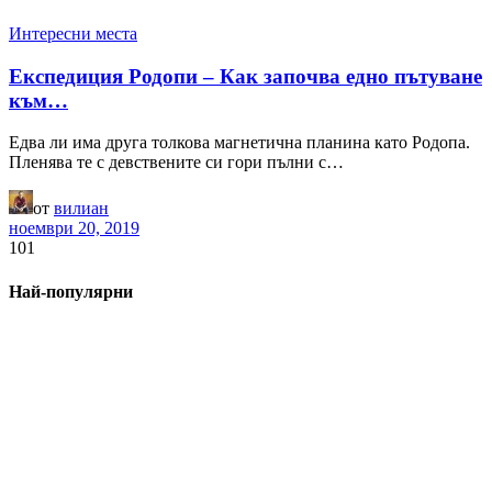
Интересни места
Експедиция Родопи – Как започва едно пътуване
към…
Едва ли има друга толкова магнетична планина като Родопа.
Пленява те с девствените си гори пълни с…
от
вилиан
ноември 20, 2019
101
Най-популярни