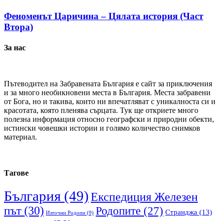
Феноменът Царичина – Цялата история (Част
Втора)
За нас
Пътеводител на Забравената България е сайт за приключения
и за много необикновени места в България. Места забравени
от Бога, но и такива, които ни впечатляват с уникалноста си и
красотата, която пленява сърцата. Тук ще откриете много
полезна информация относно географски и природни обекти,
истински човешки истории и голямо количество снимков
материал.
Тагове
България
(49)
Експедиция Железен
път
(30)
Родопите
(27)
Странджа
(13)
Източни Родопи
(9)