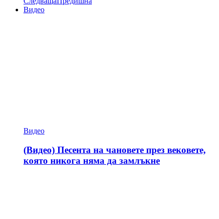
Следваща
Предишна
Видео
Видео
(Видео) Песента на чановете през вековете,
която никога няма да замлъкне